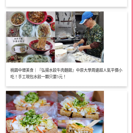
桃園中壢美食｜『弘揚水餃牛肉麵館』中原大學周邊超人氣平價小
吃！手工現包水餃一顆只要5元！