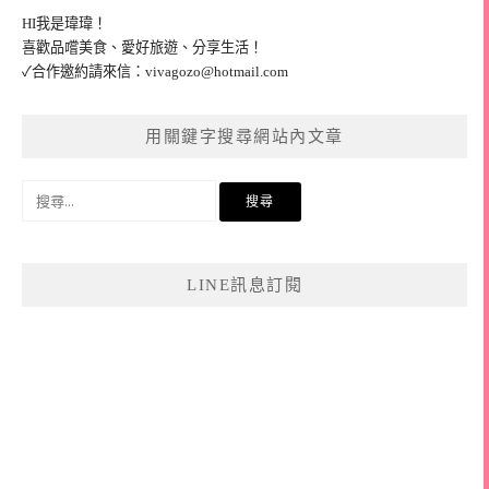
HI我是瑋瑋！
喜歡品嚐美食、愛好旅遊、分享生活！
✓合作邀約請來信：
vivagozo@hotmail.com
用關鍵字搜尋網站內文章
搜
尋
關
鍵
LINE訊息訂閱
字: