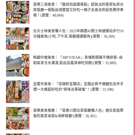
苗栗三灣美食｜『龍叔伯庭園餐館』超氣派的客家私房台
菜餐廳～餐點品項豐富又好吃～親子友善且附設免費停車
場！(瀏覽：40,684)
台北士林美食懶人包｜2025年精選45間士林捷運站步行10
分鐘美食(小吃,下午茶,餐廳通通都有)(瀏覽：36,260)
桃園中壢美食｜『300°STEAK』青埔新開幕平價排餐~自
助區享玉米濃湯,飲品及霜淇淋吃到飽!(瀏覽：35,889)
宜蘭市美食｜『奕順軒宜蘭店』宜蘭必買平價麵包及伴手
禮～大推超好吃的”原味派拿破崙”！(瀏覽：31,598)
苗栗美食推薦｜『苗栗35間合菜餐廳懶人包』適合家庭聚
餐的客家桌菜&海鮮餐廳!(瀏覽：30,381)