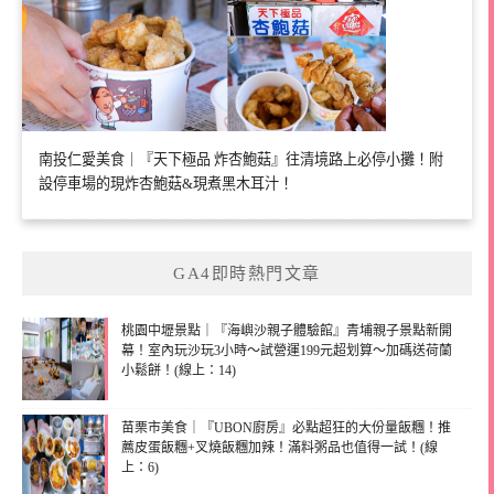
南投仁愛美食｜『天下極品 炸杏鮑菇』往清境路上必停小攤！附
設停車場的現炸杏鮑菇&現煮黑木耳汁！
GA4即時熱門文章
桃園中壢景點｜『海嶼沙親子體驗館』青埔親子景點新開
幕！室內玩沙玩3小時～試營運199元超划算～加碼送荷蘭
小鬆餅！(線上：14)
苗栗市美食｜『UBON廚房』必點超狂的大份量飯糰！推
薦皮蛋飯糰+叉燒飯糰加辣！滿料粥品也值得一試！(線
上：6)