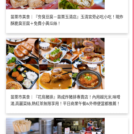
苗栗市美食｜『夯臭豆腐－苗栗玉清店』玉清宮旁必吃小吃！現炸
酥脆臭豆腐＋免費小黃瓜絲！
苗栗市美食｜『花鳥豬排』熟成炸豬排專賣店！內用越光米,味噌
湯,高麗菜絲,熱紅茶無限享用！平日商業午餐&外帶便當都推薦！