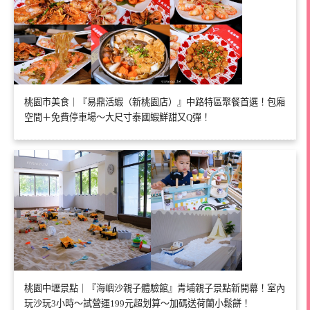
桃園市美食｜『易鼎活蝦（新桃園店）』中路特區聚餐首選！包廂
空間＋免費停車場～大尺寸泰國蝦鮮甜又Q彈！
桃園中壢景點｜『海嶼沙親子體驗館』青埔親子景點新開幕！室內
玩沙玩3小時～試營運199元超划算～加碼送荷蘭小鬆餅！