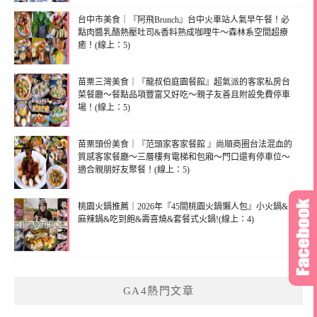
台中市美食｜『阿飛Brunch』台中火車站人氣早午餐！必
點肉醬乳酪熱壓吐司&香料熟成咖哩牛～森林系空間超療
癒！(線上：5)
苗栗三灣美食｜『龍叔伯庭園餐館』超氣派的客家私房台
菜餐廳～餐點品項豐富又好吃～親子友善且附設免費停車
場！(線上：5)
苗栗頭份美食｜『范頭家客家餐館 』尚順商圈台法混血的
質感客家餐廳～三層樓有電梯和包廂～門口還有停車位～
適合親朋好友聚餐！(線上：5)
桃園火鍋推薦｜2026年『45間桃園火鍋懶人包』小火鍋&
麻辣鍋&吃到飽&壽喜燒&套餐式火鍋!(線上：4)
GA4熱門文章