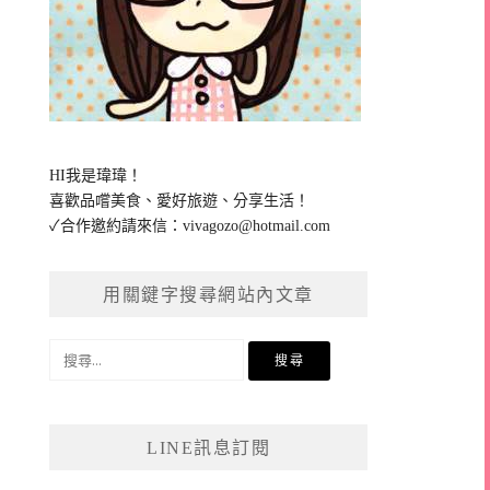
HI我是瑋瑋！
喜歡品嚐美食、愛好旅遊、分享生活！
✓合作邀約請來信：
vivagozo@hotmail.com
用關鍵字搜尋網站內文章
搜
尋
關
鍵
LINE訊息訂閱
字: