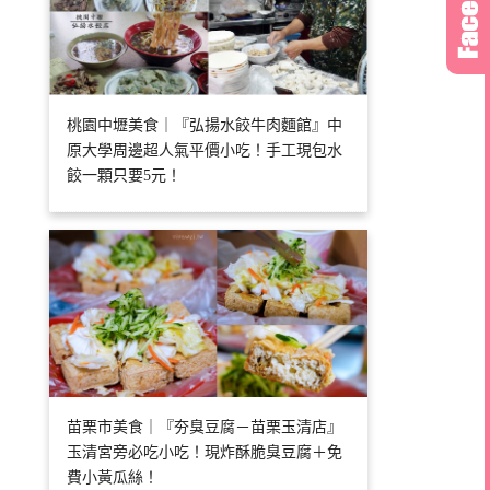
桃園中壢美食｜『弘揚水餃牛肉麵館』中
原大學周邊超人氣平價小吃！手工現包水
餃一顆只要5元！
苗栗市美食｜『夯臭豆腐－苗栗玉清店』
玉清宮旁必吃小吃！現炸酥脆臭豆腐＋免
費小黃瓜絲！