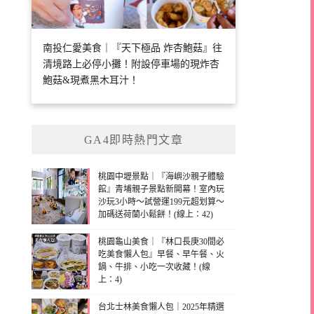
南投仁愛美食｜『天下極品 炸杏鮑菇』往
清境路上必停小攤！附設停車場的現炸杏
鮑菇&現煮黑木耳汁！
GA4即時熱門文章
桃園中壢景點｜『海嶼沙親子體驗
館』青埔親子景點新開幕！室內玩
沙玩3小時～試營運199元超划算～
加碼送荷蘭小鬆餅！(線上：42)
桃園龜山美食｜『林口長庚30間必
吃美食懶人包』早餐、早午餐、火
鍋、牛排、小吃一次收藏！(線
上：4)
台北士林美食懶人包｜2025年精選