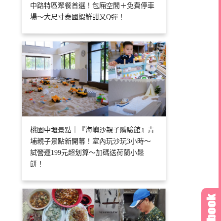
中路特區聚餐首選！包廂空間＋免費停車
場～大尺寸泰國蝦鮮甜又Q彈！
桃園中壢景點｜『海嶼沙親子體驗館』青
埔親子景點新開幕！室內玩沙玩3小時～
試營運199元超划算～加碼送荷蘭小鬆
餅！