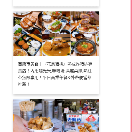
苗栗市美食｜『花鳥豬排』熟成炸豬排專
賣店！內用越光米,味噌湯,高麗菜絲,熱紅
茶無限享用！平日商業午餐&外帶便當都
推薦！