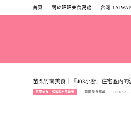
Skip
首頁
關於瑋瑋美食萬歲
台灣 TAIWA
to
content
苗栗竹南美食｜『403小廚』住宅區內的
瑋瑋美食萬歲
2018-03-1
苗栗美食｜部落客吃喝玩樂