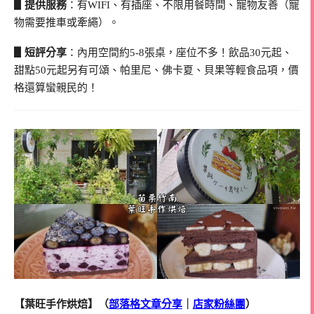
▋提供服務
：有WIFI、有插座、不限用餐時間、寵物友善（寵
物需要推車或牽繩）。
▋短評分享
：內用空間約5-8張桌，座位不多！飲品30元起、
甜點50元起另有可頌、帕里尼、佛卡夏、貝果等輕食品項，價
格還算蠻親民的！
【葉旺手作烘焙】（
部落格文章分享
｜
店家粉絲團
）