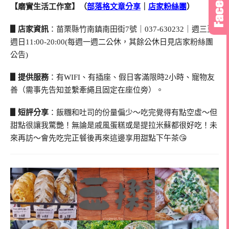
【磨實生活工作室】（
部落格文章分享
｜
店家粉絲團
）
▋店家資訊
：苗栗縣竹南鎮南田街7號｜037-630232｜週三至
週日11:00-20:00(每週一週二公休，其餘公休日見店家粉絲團
公告)
▋提供服務
：有WIFI、有插座、假日客滿限時2小時、寵物友
善（需事先告知並繫牽繩且固定在座位旁）。
▋短評分享
：飯糰和吐司的份量偏少～吃完覺得有點空虛～但
甜點很讓我驚艷！無論是戚風蛋糕或是提拉米蘇都很好吃！未
來再訪～會先吃完正餐後再來這邊享用甜點下午茶😘