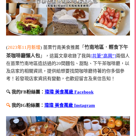
竹南地區．輕食下午
「
(
2023年11月新增
) 苗栗竹南美食推薦
茶咖啡廳懶人包
」
，這篇文章收錄了我與
[共筆”高興”]
兩個人
在苗栗竹南地區造訪過的20間麵包、甜點、下午茶咖啡廳，以
及店家的相關資訊，提供給想要找間咖啡廳待著的你多個參
考！若發現店家資訊有變動，也歡迎留言及來信告知！
🔍 我的FB粉絲團：
瑋瑋 美食萬歲 Facebook
🔍
我的IG粉絲團：
瑋瑋 美食萬歲 Instagram