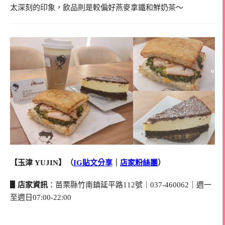
太深刻的印象，飲品則是較偏好燕麥拿鐵和鮮奶茶～
【玉津 YUJIN】（
IG貼文分享
｜
店家粉絲團
）
▋店家資訊
：苗栗縣竹南鎮延平路112號｜037-460062｜週一
至週日07:00-22:00