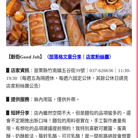
【穀街Good Job】（
部落格文章分享
｜
店家粉絲團
）
▋店家資訊
：苗栗縣竹南鎮五谷街39號｜037-626636｜11:30-
19:30（每週五為隔週休，每週六固定公休，其餘公休日請見
店家粉絲團公告）
▋提供服務
：無內用區，僅供外帶。
▋短評分享
：店內雖然空間不大，但是麵包的品項蠻多的，還
會不定期推出新口味！麵包的用料很實在，手工製作產量有
限，有想吃的品項建議提前預約！我特別喜歡可麗露、蛋黃
酥、奶酥軟法、莓好乳酪、可可乳酪！是一間有路過就會想要