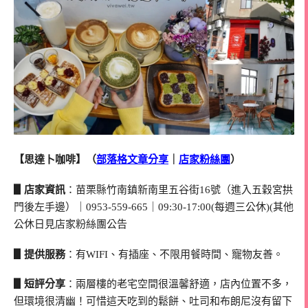
【思達卜咖啡】（
部落格文章分享
｜
店家粉絲團
）
▋店家資訊
：苗栗縣竹南鎮新南里五谷街16號（進入五穀宮拱
門後左手邊）｜0953-559-665｜09:30-17:00(每週三公休)(其他
公休日見店家粉絲團公告
▋提供服務
：有WIFI、有插座、不限用餐時間、寵物友善。
▋短評分享
：兩層樓的老宅空間很溫馨舒適，店內位置不多，
但環境很清幽！可惜這天吃到的鬆餅、吐司和布朗尼沒有留下