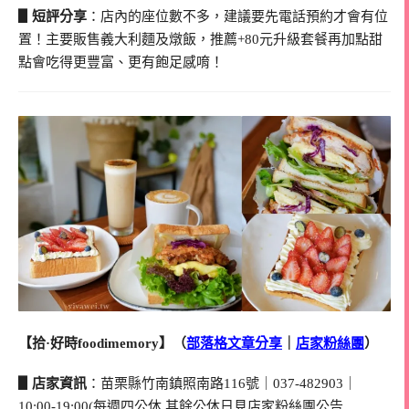
▋短評分享
：店內的座位數不多，建議要先電話預約才會有位
置！主要販售義大利麵及燉飯，推薦+80元升級套餐再加點甜
點會吃得更豐富、更有飽足感唷！
【拾·好時foodimemory】（
部落格文章分享
｜
店家粉絲團
）
▋店家資訊
：苗栗縣竹南鎮照南路116號｜037-482903｜
10:00-19:00(每週四公休,其餘公休日見店家粉絲團公告