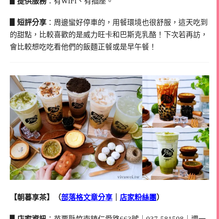
▋提供服務
：有WIFI、有插座。
▋短評分享
：周邊蠻好停車的，用餐環境也很舒服，這天吃到
的甜點，比較喜歡的是威力旺卡和巴斯克乳酪！下次若再訪，
會比較想吃吃看他們的飯麵正餐或是早午餐！
【朝暮享茶】（
部落格文章分享
｜
店家粉絲團
）
▋店家資訊
：苗栗縣竹南鎮仁愛路663號｜037-581508｜週一