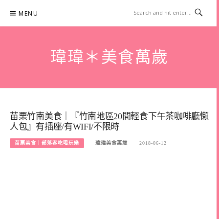
Skip
MENU
to
content
瑋瑋＊美食萬歲
苗栗竹南美食｜『竹南地區20間輕食下午茶咖啡廳懶
人包』有插座/有WIFI/不限時
苗栗美食｜部落客吃喝玩樂
瑋瑋美食萬歲
2018-06-12