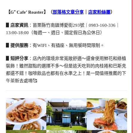
【G⁺ Cafe’ Roaster】（
部落格文章分享
｜
店家粉絲團
）
▋店家資訊
：苗栗縣竹南鎮博愛街293號｜0983-160-336｜
13:00-18:00（每週一、週日、國定假日為公休日）
▋提供服務
：有WIFI、有插座、無用餐時間限制。
▋短評分享
：店內的環境非常寬敞舒適～還會使用鮮花和綠植
裝飾！雖然甜點的選擇不多～但是這天吃到的肉桂捲和巴斯克
都還不錯！咖啡飲品也都有在水準之上！是一間值得推薦的下
午茶新去處唷🥰