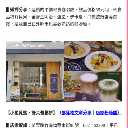
▋短評分享
：連鎖的平價輕食咖啡廳，飲品價格35元起，輕食
品項有貝果、全麥三明治、蛋堡、佛卡夏、口袋歐姆蛋等選
擇，是我自己在外縣市也喜歡造訪的咖啡廳。
）
【小星覓蜜．舒芙蕾鬆餅】（
部落格文章分享
｜
店家粉絲團
▋店家資訊
：苗栗縣竹南鎮華東街90號｜037-462208｜平日