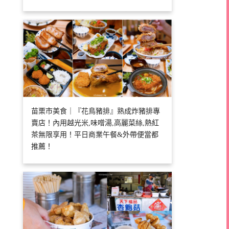
苗栗市美食｜『花鳥豬排』熟成炸豬排專
賣店！內用越光米,味噌湯,高麗菜絲,熱紅
茶無限享用！平日商業午餐&外帶便當都
推薦！