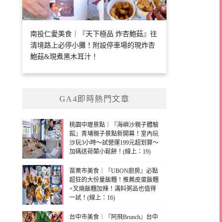
南投仁愛美食｜『天下極品 炸杏鮑菇』往
清境路上必停小攤！附設停車場的現炸杏
鮑菇&現煮黑木耳汁！
GA4即時熱門文章
桃園中壢景點｜『海嶼沙親子體驗
館』青埔親子景點新開幕！室內玩
沙玩3小時～試營運199元超划算～
加碼送荷蘭小鬆餅！(線上：19)
苗栗市美食｜『UBON廚房』必點
超狂的大份量飯糰！推薦皮蛋飯糰
+叉燒飯糰加辣！滿料粥品也值得
一試！(線上：16)
台中市美食｜『阿飛Brunch』台中