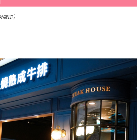
】
店1F）