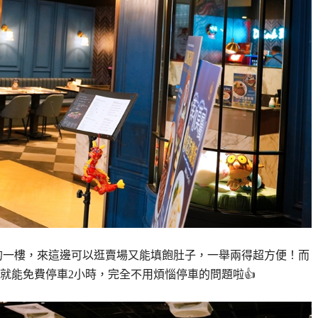
的一樓，來這邊可以逛賣場又能填飽肚子，一舉兩得超方便！而
就能免費停車2小時，完全不用煩惱停車的問題啦👍