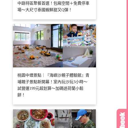
中路特區聚餐首選！包廂空間＋免費停車
場～大尺寸泰國蝦鮮甜又Q彈！
桃園中壢景點｜『海嶼沙親子體驗館』青
埔親子景點新開幕！室內玩沙玩3小時～
試營運199元超划算～加碼送荷蘭小鬆
餅！