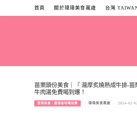
Skip
首頁
關於瑋瑋美食萬歲
台灣 TAIWA
to
content
苗栗頭份美食｜『 瀧厚炙燒熟成牛排-
牛肉湯免費喝到爆！
瑋瑋美食萬歲
2024-02-0
苗栗美食｜部落客吃喝玩樂