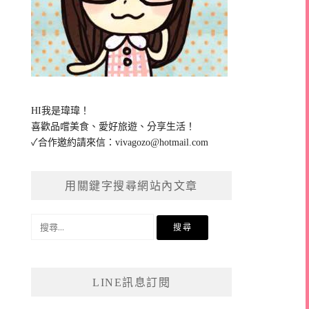
HI我是瑋瑋！
喜歡品嚐美食、愛好旅遊、分享生活！
✓合作邀約請來信：
vivagozo@hotmail.com
用關鍵字搜尋網站內文章
搜
尋
關
鍵
LINE訊息訂閱
字: