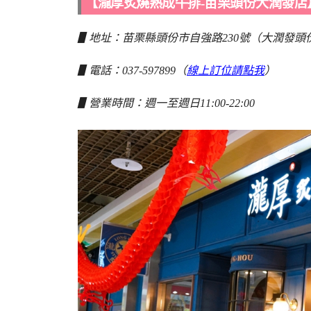
【瀧厚炙燒熟成牛排-苗栗頭份大潤發店
▋地址：苗栗縣頭份市自強路230號（大潤發頭份
▋電話：037-597899（
線上訂位請點我
）
▋營業時間：週一至週日11:00-22:00