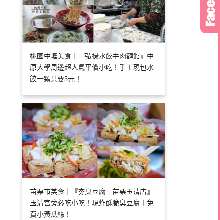
桃園中壢美食｜『弘揚水餃牛肉麵館』中
原大學周邊超人氣平價小吃！手工現包水
餃一顆只要5元！
苗栗市美食｜『夯臭豆腐－苗栗玉清店』
玉清宮旁必吃小吃！現炸酥脆臭豆腐＋免
費小黃瓜絲！