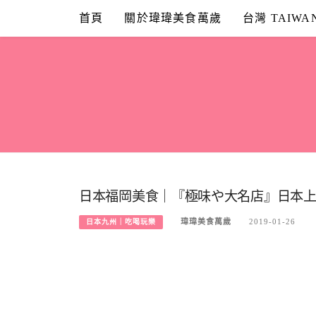
Skip
首頁
關於瑋瑋美食萬歲
台灣 TAIWA
to
content
日本福岡美食｜『極味や大名店』日本上
瑋瑋美食萬歲
2019-01-26
日本九州｜吃喝玩樂