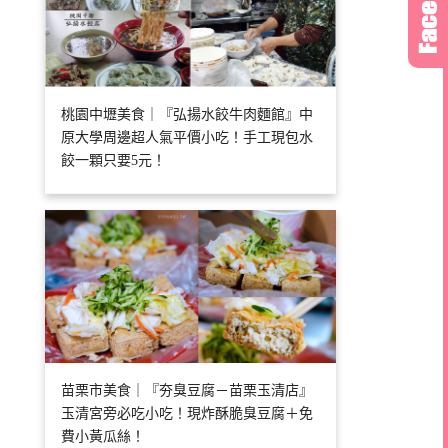
桃園中壢美食｜『弘揚水餃牛肉麵館』中
原大學周邊超人氣平價小吃！手工現包水
餃一顆只要5元！
苗栗市美食｜『夯臭豆腐－苗栗玉清店』
玉清宮旁必吃小吃！現炸酥脆臭豆腐＋免
費小黃瓜絲！