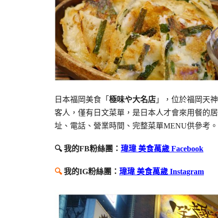
日本福岡美食「
極味や大名店
」，位於福岡天神
客人，僅有日文菜單，是日本人才會來用餐的居
址、電話、營業時間、完整菜單MENU供參考。
🔍 我的FB粉絲團：
瑋瑋 美食萬歲 Facebook
🔍
我的IG粉絲團：
瑋瑋 美食萬歲 Instagram