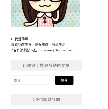
HI我是瑋瑋！
喜歡品嚐美食、愛好旅遊、分享生活！
✓合作邀約請來信：
vivagozo@hotmail.com
用關鍵字搜尋網站內文章
搜
尋
關
鍵
LINE訊息訂閱
字: