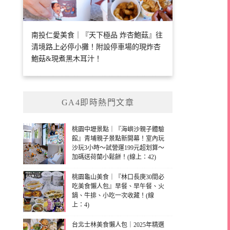
南投仁愛美食｜『天下極品 炸杏鮑菇』往
清境路上必停小攤！附設停車場的現炸杏
鮑菇&現煮黑木耳汁！
GA4即時熱門文章
桃園中壢景點｜『海嶼沙親子體驗
館』青埔親子景點新開幕！室內玩
沙玩3小時～試營運199元超划算～
加碼送荷蘭小鬆餅！(線上：42)
桃園龜山美食｜『林口長庚30間必
吃美食懶人包』早餐、早午餐、火
鍋、牛排、小吃一次收藏！(線
上：4)
台北士林美食懶人包｜2025年精選