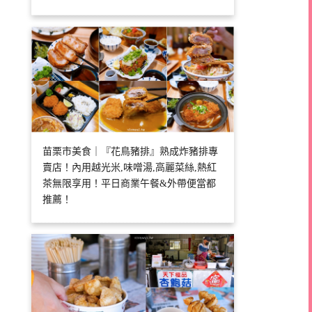
苗栗市美食｜『花鳥豬排』熟成炸豬排專
賣店！內用越光米,味噌湯,高麗菜絲,熱紅
茶無限享用！平日商業午餐&外帶便當都
推薦！