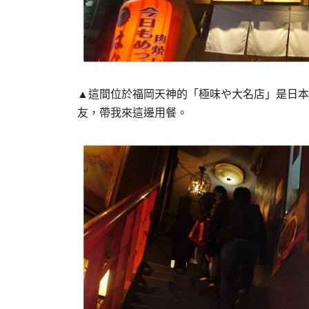
▲這間位於福岡天神的「極味や大名店」是日本
友，帶我來這邊用餐。