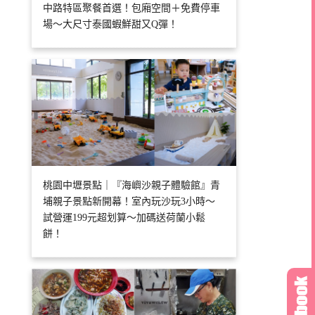
中路特區聚餐首選！包廂空間＋免費停車
場～大尺寸泰國蝦鮮甜又Q彈！
桃園中壢景點｜『海嶼沙親子體驗館』青
埔親子景點新開幕！室內玩沙玩3小時～
試營運199元超划算～加碼送荷蘭小鬆
餅！