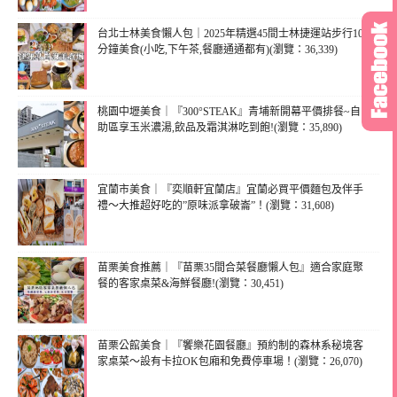
台北士林美食懶人包｜2025年精選45間士林捷運站步行10
分鐘美食(小吃,下午茶,餐廳通通都有)(瀏覽：36,339)
桃園中壢美食｜『300°STEAK』青埔新開幕平價排餐~自
助區享玉米濃湯,飲品及霜淇淋吃到飽!(瀏覽：35,890)
宜蘭市美食｜『奕順軒宜蘭店』宜蘭必買平價麵包及伴手
禮～大推超好吃的”原味派拿破崙”！(瀏覽：31,608)
苗栗美食推薦｜『苗栗35間合菜餐廳懶人包』適合家庭聚
餐的客家桌菜&海鮮餐廳!(瀏覽：30,451)
苗栗公館美食｜『饗樂花園餐廳』預約制的森林系秘境客
家桌菜～設有卡拉OK包廂和免費停車場！(瀏覽：26,070)