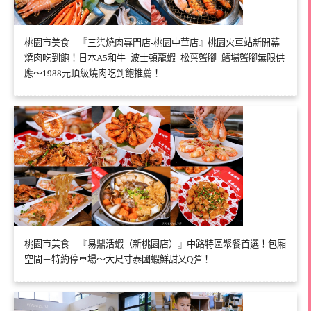
桃園市美食｜『三柒燒肉專門店-桃園中華店』桃園火車站新開幕
燒肉吃到飽！日本A5和牛+波士頓龍蝦+松葉蟹腳+鱈場蟹腳無限供
應～1988元頂級燒肉吃到飽推薦！
桃園市美食｜『易鼎活蝦（新桃園店）』中路特區聚餐首選！包廂
空間＋特約停車場～大尺寸泰國蝦鮮甜又Q彈！