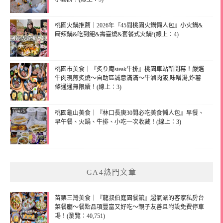
桃園火鍋推薦｜2026年『45間桃園火鍋懶人包』小火鍋&
麻辣鍋&吃到飽&壽喜燒&套餐式火鍋!(線上：4)
桃園市美食｜『炙り庵steak牛排』桃園車站新開幕！嚴選
牛肉現煎炙燒～自助區誠意滿滿～牛滷肉飯,味噌湯,炸薯
條通通無限續！(線上：3)
桃園龜山美食｜『林口長庚30間必吃美食懶人包』早餐、
早午餐、火鍋、牛排、小吃一次收藏！(線上：3)
GA4熱門文章
苗栗三灣美食｜『龍叔伯庭園餐館』超氣派的客家私房台
菜餐廳～餐點品項豐富又好吃～親子友善且附設免費停車
場！(瀏覽：40,751)