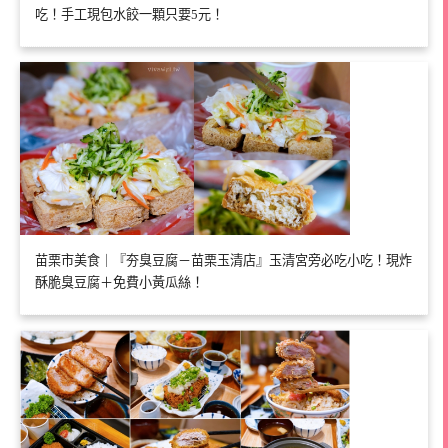
吃！手工現包水餃一顆只要5元！
苗栗市美食｜『夯臭豆腐－苗栗玉清店』玉清宮旁必吃小吃！現炸
酥脆臭豆腐＋免費小黃瓜絲！