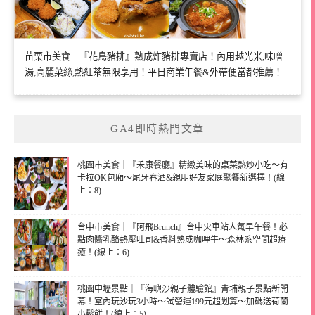
苗栗市美食｜『花鳥豬排』熟成炸豬排專賣店！內用越光米,味噌
湯,高麗菜絲,熱紅茶無限享用！平日商業午餐&外帶便當都推薦！
GA4即時熱門文章
桃園市美食｜『禾康餐廳』精緻美味的桌菜熱炒小吃～有
卡拉OK包廂～尾牙春酒&親朋好友家庭聚餐新選擇！(線
上：8)
台中市美食｜『阿飛Brunch』台中火車站人氣早午餐！必
點肉醬乳酪熱壓吐司&香料熟成咖哩牛～森林系空間超療
癒！(線上：6)
桃園中壢景點｜『海嶼沙親子體驗館』青埔親子景點新開
幕！室內玩沙玩3小時～試營運199元超划算～加碼送荷蘭
小鬆餅！(線上：5)