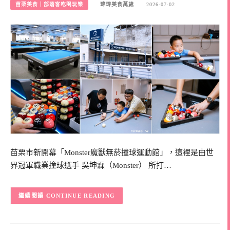
苗栗美食｜部落客吃喝玩樂
瑋瑋美食萬歲
2026-07-02
苗栗市新開幕「Monster魔獸無菸撞球運動館」，這裡是由世
界冠軍職業撞球選手 吳坤霖（Monster） 所打…
CONTINUE READING