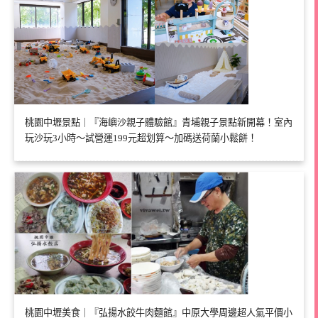
桃園中壢景點｜『海嶼沙親子體驗館』青埔親子景點新開幕！室內
玩沙玩3小時～試營運199元超划算～加碼送荷蘭小鬆餅！
桃園中壢美食｜『弘揚水餃牛肉麵館』中原大學周邊超人氣平價小