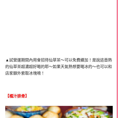
▲試營運期間內用會招待仙草茶～可以免費續加！是說這壺熱
的仙草茶超濃超好喝的耶～如果天氣熱想要喝冰的～也可以和
店家額外索取冰塊唷！
【橘汁排骨】