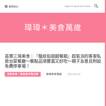
Skip
MENU
to
content
瑋瑋＊美食萬歲
苗栗三灣美食｜『龍叔伯庭園餐館』超氣派的客家私
房台菜餐廳～餐點品項豐富又好吃～親子友善且附設
免費停車場！
苗栗美食｜部落客吃喝玩樂
瑋瑋美食萬歲
2025-06-05