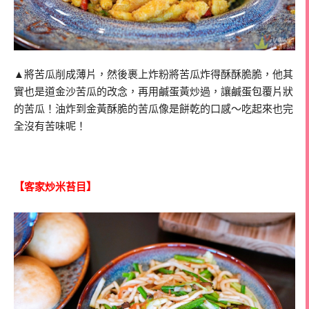
▲將苦瓜削成薄片，然後裹上炸粉將苦瓜炸得酥酥脆脆，他其
實也是道金沙苦瓜的改念，再用鹹蛋黃炒過，讓鹹蛋包覆片狀
的苦瓜！油炸到金黃酥脆的苦瓜像是餅乾的口感～吃起來也完
全沒有苦味呢！
【客家炒米苔目】