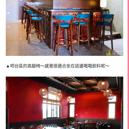
▲吧台區的高腳椅～感覺很適合坐在這邊喝喝飲料呢～