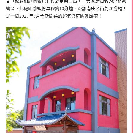
▲「龍叔伯庭園餐館」位於苗栗三灣，一旁就是知名的逗點露
營區，此處距離頭份車程約10分鐘、距離南庄老街約20分鐘！
是一間2025年5月全新開幕的超氣派庭園餐廳唷！