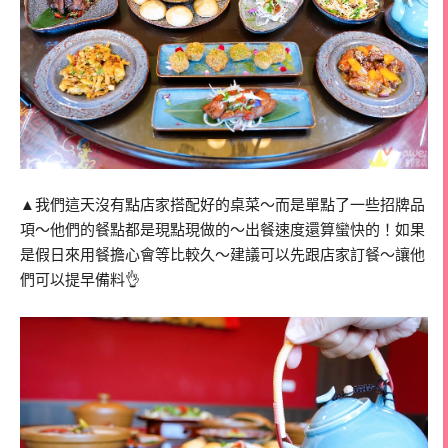
▲我們這天沒有點店家搭配好的桌菜～而是單點了一些招牌品
項～他們的餐點都是現點現做的～出餐速度還算蠻快的！如果
是假日來用餐擔心會等比較久～建議可以先跟店家訂餐～讓他
們可以提早備料👌