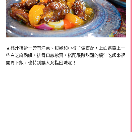
▲橘汁排骨一旁有洋蔥、甜椒和小橘子做搭配，上面還撒上一
些白芝麻點綴，排骨口感紮實，搭配酸酸甜甜的橘汁吃起來很
開胃下飯，也特別讓人允指回味呢！