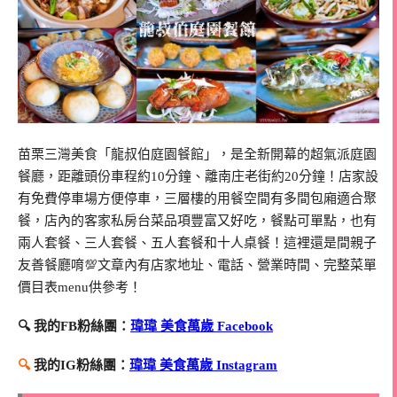
苗栗三灣美食「龍叔伯庭園餐館」，是全新開幕的超氣派庭園
餐廳，距離頭份車程約10分鐘、離南庄老街約20分鐘！店家設
有免費停車場方便停車，三層樓的用餐空間有多間包廂適合聚
餐，店內的客家私房台菜品項豐富又好吃，餐點可單點，也有
兩人套餐、三人套餐、五人套餐和十人桌餐！這裡還是間親子
友善餐廳唷💯文章內有店家地址、電話、營業時間、完整菜單
價目表menu供參考！
🔍 我的FB粉絲團：
瑋瑋 美食萬歲 Facebook
🔍
我的IG粉絲團：
瑋瑋 美食萬歲 Instagram