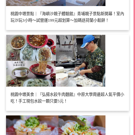
桃園中壢景點｜『海嶼沙親子體驗館』青埔親子景點新開幕！室內
玩沙玩3小時～試營運199元超划算～加碼送荷蘭小鬆餅！
桃園中壢美食｜『弘揚水餃牛肉麵館』中原大學周邊超人氣平價小
吃！手工現包水餃一顆只要5元！