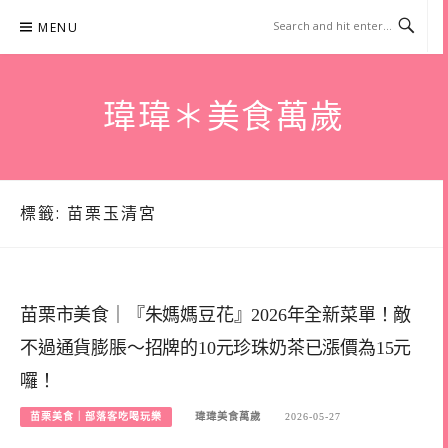
Skip
MENU
to
content
瑋瑋＊美食萬歲
標籤:
苗栗玉清宮
苗栗市美食｜『朱媽媽豆花』2026年全新菜單！敵
不過通貨膨脹～招牌的10元珍珠奶茶已漲價為15元
囉！
苗栗美食｜部落客吃喝玩樂
瑋瑋美食萬歲
2026-05-27