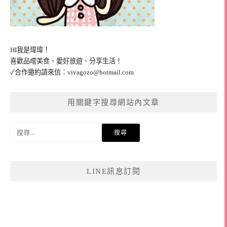
HI我是瑋瑋！
喜歡品嚐美食、愛好旅遊、分享生活！
✓合作邀約請來信：
vivagozo@hotmail.com
用關鍵字搜尋網站內文章
搜
尋
關
鍵
LINE訊息訂閱
字: