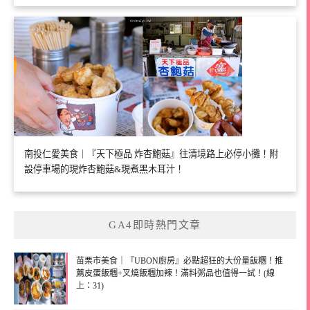
南投仁愛美食｜『天下極品 炸杏鮑菇』往清境路上必停小攤！附
設停車場的現炸杏鮑菇&現煮黑木耳汁！
GA4即時熱門文章
苗栗市美食｜『UBON廚房』必點超狂的大份量飯糰！推
薦皮蛋飯糰+叉燒飯糰加辣！滿料粥品也值得一試！(線
上：31)