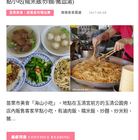
點小吃(糯米飯/炒麵/豬血湯)
苗栗美食｜部落客吃喝玩樂
瑋瑋美食萬歲
2017-09-08
苗栗市美食「海山小吃」，地點在玉清宮前方的玉清公園旁，
店內販售客家早點小吃，有滷肉飯、糯米飯、炒麵、炒米粉、
豬…
CONTINUE READING