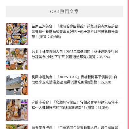
GA4熱門文章
苗栗三灣美食｜『龍叔伯庭園餐館』超氣派的客家私房台
菜餐廳～餐點品項豐富又好吃～親子友善且附設免費停車
場！(瀏覽：40,666)
台北士林美食懶人包｜2025年精選45間士林捷運站步行10
分鐘美食(小吃,下午茶,餐廳通通都有)(瀏覽：36,224)
桃園中壢美食｜『300°STEAK』青埔新開幕平價排餐~自
助區享玉米濃湯,飲品及霜淇淋吃到飽!(瀏覽：35,889)
宜蘭市美食｜『奕順軒宜蘭店』宜蘭必買平價麵包及伴手
禮～大推超好吃的”原味派拿破崙”！(瀏覽：31,598)
苗栗美食推薦｜『苗栗35間合菜餐廳懶人包』適合家庭聚