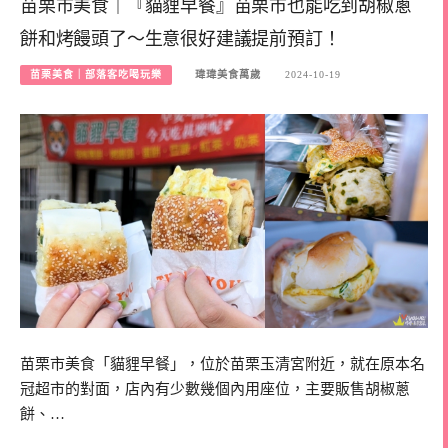
苗栗市美食｜『貓貍早餐』苗栗市也能吃到胡椒蔥
餅和烤饅頭了～生意很好建議提前預訂！
苗栗美食｜部落客吃喝玩樂
瑋瑋美食萬歲
2024-10-19
苗栗市美食「貓貍早餐」，位於苗栗玉清宮附近，就在原本名
冠超市的對面，店內有少數幾個內用座位，主要販售胡椒蔥
餅、…