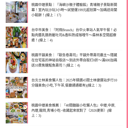
桃園中壢景點｜『海嶼沙親子體驗館』青埔親子景點新開
幕！室內玩沙玩3小時～試營運199元超划算～加碼送荷蘭
小鬆餅！(線上：17)
台中市美食｜『阿飛Brunch』台中火車站人氣早午餐！必
點肉醬乳酪熱壓吐司&香料熟成咖哩牛～森林系空間超療
癒！(線上：4)
桃園平鎮美食｜『歐告卷壽司』平鎮外帶壽司霸主～隱藏
在住宅區的神祕自取店～到店外帶自取打8折～滿600加碼
送10貫焦糖鮭魚壽司！(線上：4)
台北士林美食懶人包｜2025年精選45間士林捷運站步行10
分鐘美食(小吃,下午茶,餐廳通通都有)(線上：3)
桃園中壢美食推薦｜『40間麵飯小吃懶人包』中壢,中原,
內壢,龍岡,青埔小吃~收藏起來就對了（2026更新）(線
上：3)