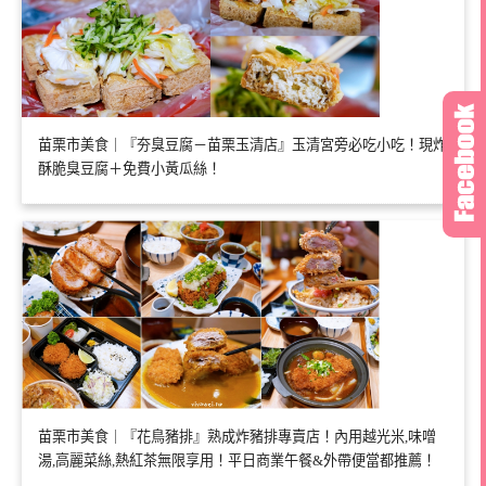
苗栗市美食｜『夯臭豆腐－苗栗玉清店』玉清宮旁必吃小吃！現炸
酥脆臭豆腐＋免費小黃瓜絲！
苗栗市美食｜『花鳥豬排』熟成炸豬排專賣店！內用越光米,味噌
湯,高麗菜絲,熱紅茶無限享用！平日商業午餐&外帶便當都推薦！