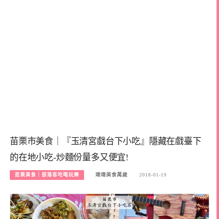
苗栗市美食｜『玉清宮戲台下小吃』隱藏在戲臺下
的在地小吃-炒麵份量多又便宜!
苗栗美食｜部落客吃喝玩樂
瑋瑋美食萬歲
2018-01-19