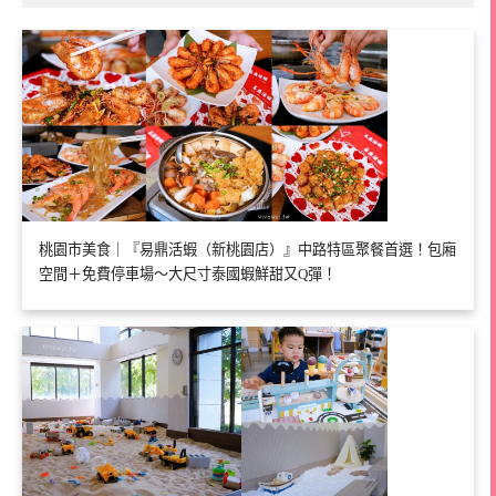
桃園市美食｜『易鼎活蝦（新桃園店）』中路特區聚餐首選！包廂
空間＋免費停車場～大尺寸泰國蝦鮮甜又Q彈！