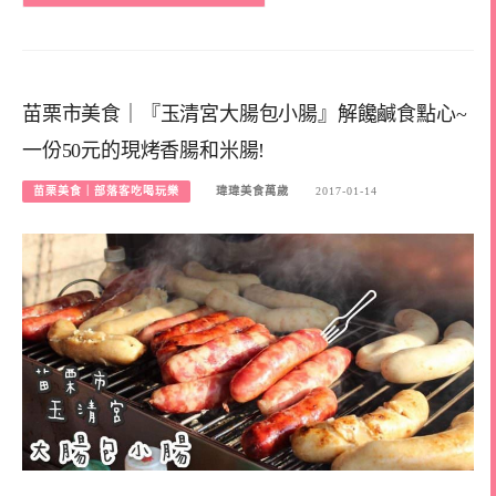
苗栗市美食｜『玉清宮大腸包小腸』解饞鹹食點心~
一份50元的現烤香腸和米腸!
苗栗美食｜部落客吃喝玩樂
瑋瑋美食萬歲
2017-01-14