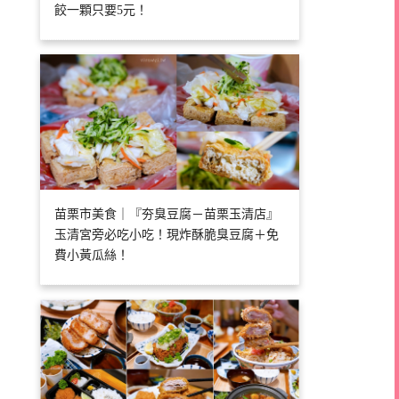
餃一顆只要5元！
苗栗市美食｜『夯臭豆腐－苗栗玉清店』
玉清宮旁必吃小吃！現炸酥脆臭豆腐＋免
費小黃瓜絲！