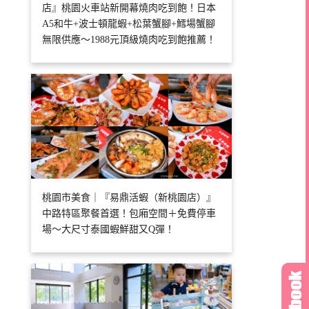
店』桃園火車站新開幕燒肉吃到飽！日本
A5和牛+波士頓龍蝦+松葉蟹腳+鱈場蟹腳
無限供應～1988元頂級燒肉吃到飽推薦！
桃園市美食｜『易鼎活蝦（新桃園店）』
中路特區聚餐首選！包廂空間＋免費停車
場～大尺寸泰國蝦鮮甜又Q彈！