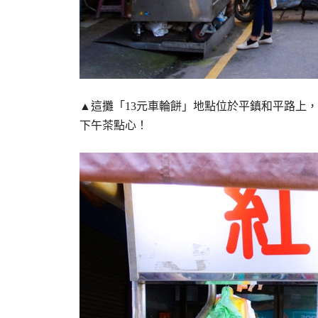
▲這攤「13元車輪餅」地點位於平鎮和平路上
下午茶點心！