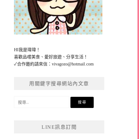
HI我是瑋瑋！
喜歡品嚐美食、愛好旅遊、分享生活！
✓合作邀約請來信：
vivagozo@hotmail.com
用關鍵字搜尋網站內文章
搜
尋
關
鍵
LINE訊息訂閱
字: