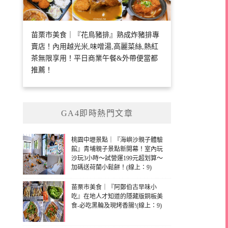
苗栗市美食｜『花鳥豬排』熟成炸豬排專
賣店！內用越光米,味噌湯,高麗菜絲,熱紅
茶無限享用！平日商業午餐&外帶便當都
推薦！
GA4即時熱門文章
桃園中壢景點｜『海嶼沙親子體驗
館』青埔親子景點新開幕！室內玩
沙玩3小時～試營運199元超划算～
加碼送荷蘭小鬆餅！(線上：9)
苗栗市美食｜『阿鄭伯古早味小
吃』在地人才知道的隱藏版銅板美
食-必吃黑輪及現烤香腸!(線上：9)