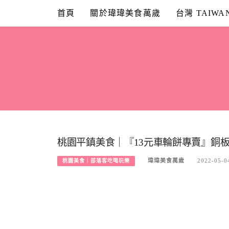
Skip
首頁
關於瑋瑋美食萬歲
台灣 TAIWA
to
content
桃園平鎮美食｜『13元車輪餅專賣』銅板
瑋瑋美食萬歲
2022-05-0
桃園美食｜部落客吃喝玩樂