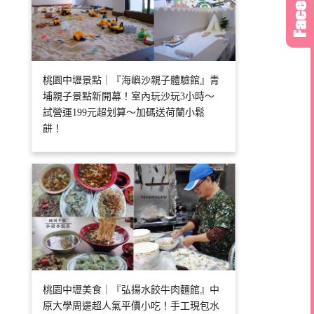
桃園中壢景點｜『海嶼沙親子體驗館』青
埔親子景點新開幕！室內玩沙玩3小時～
試營運199元超划算～加碼送荷蘭小鬆
餅！
桃園中壢美食｜『弘揚水餃牛肉麵館』中
原大學周邊超人氣平價小吃！手工現包水