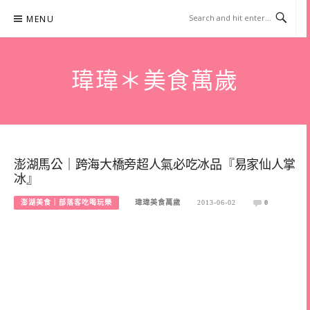
Skip
MENU
to
content
瑋瑋＊美食萬歲
澎湖馬公｜跨海大橋旁超人氣必吃冰品『易家仙人掌
冰』
澎湖美食｜部落客吃喝玩樂
瑋瑋美食萬歲
2013-06-02
0