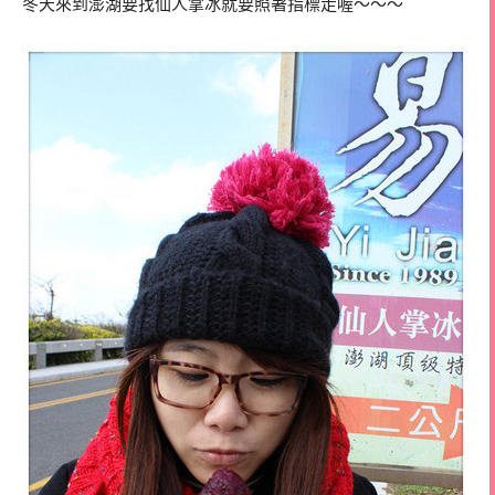
冬天來到澎湖要找仙人掌冰就要照著指標走喔～～～