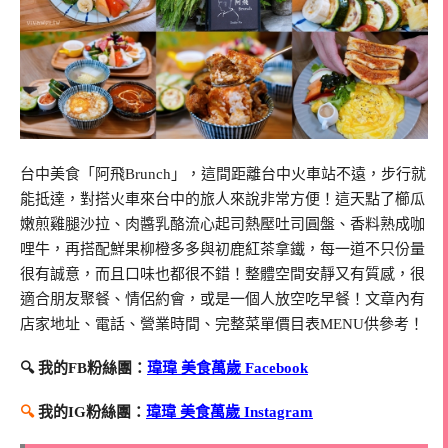
台中美食「阿飛Brunch」，這間距離台中火車站不遠，步行就
能抵達，對搭火車來台中的旅人來說非常方便！這天點了櫛瓜
嫩煎雞腿沙拉、肉醬乳酪流心起司熱壓吐司圓盤、香料熟成咖
哩牛，再搭配鮮果柳橙多多與初鹿紅茶拿鐵，每一道不只份量
很有誠意，而且口味也都很不錯！整體空間安靜又有質感，很
適合朋友聚餐、情侶約會，或是一個人放空吃早餐！文章內有
店家地址、電話、營業時間、完整菜單價目表MENU供參考！
🔍 我的FB粉絲團：
瑋瑋 美食萬歲 Facebook
🔍
我的IG粉絲團：
瑋瑋 美食萬歲 Instagram