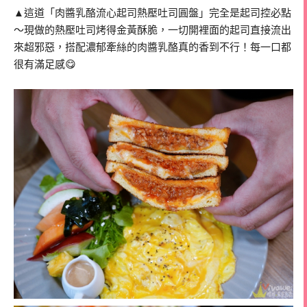
▲這道「肉醬乳酪流心起司熱壓吐司圓盤」完全是起司控必點
～現做的熱壓吐司烤得金黃酥脆，一切開裡面的起司直接流出
來超邪惡，搭配濃郁牽絲的肉醬乳酪真的香到不行！每一口都
很有滿足感😋