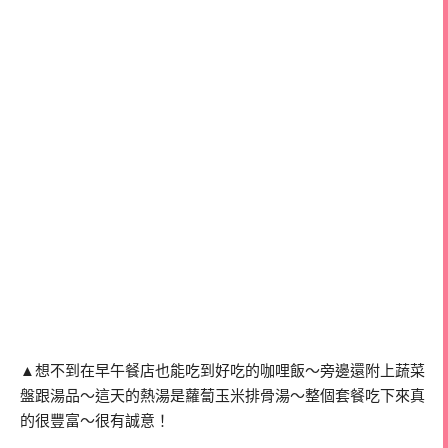
▲想不到在早午餐店也能吃到好吃的咖哩飯～旁邊還附上蔬菜
盤跟湯品～這天的熱湯是蘿蔔玉米排骨湯～整個套餐吃下來真
的很豐富～很有誠意！