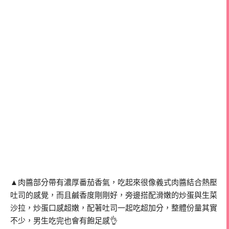
▲肉醬部分帶有濃厚番茄香氣，吃起來很像義式肉醬結合熱壓
吐司的感覺，而且鹹香度剛剛好，旁邊搭配滑嫩的炒蛋與生菜
沙拉，炒蛋口感超嫩，配著吐司一起吃超加分，整體份量其實
不少，男生吃完也會有飽足感👌