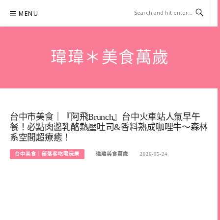
Skip
MENU
to
content
瑋瑋＊美食萬歲
台中市美食｜『阿飛Brunch』台中火車站人氣早午
餐！必點肉醬乳酪熱壓吐司&香料熟成咖哩牛～森林
系空間超療癒！
台中美食｜部落客吃喝玩樂
瑋瑋美食萬歲
2026-05-24