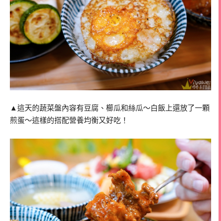
▲這天的蔬菜盤內容有豆腐、櫛瓜和絲瓜～白飯上還放了一顆
煎蛋～這樣的搭配營養均衡又好吃！