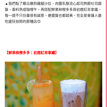
▲我們點了櫛瓜嫩煎雞腿沙拉、肉醬乳酪流心起司熱壓吐司圓
盤、香料熟成咖哩牛，再搭配鮮果柳橙多多與初鹿紅茶拿鐵，
每一道不只份量很有誠意，連擺盤也都超美，完全是會讓人邊
吃邊狂拍照的那種店😍
【鮮果柳橙多多｜初鹿紅茶拿鐵】