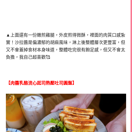
▲上面還有一份嫩煎雞腿，外皮煎得微酥，裡面的肉質口感紮
實！沙拉醬是偏濃郁的胡麻風味，淋上後整體層次更豐富，但
又不會蓋掉食材本身味道，整體吃完很有飽足感，但又不會太
負擔，我自己超喜歡🥰
【肉醬乳酪流心起司熱壓吐司圓盤】