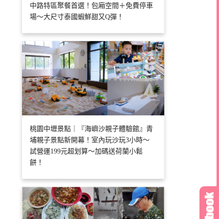
中路特區聚餐首選！包廂空間＋免費停車
場～大尺寸泰國蝦鮮甜又Q彈！
桃園中壢景點｜『海嶼沙親子體驗館』青
埔親子景點新開幕！室內玩沙玩3小時～
試營運199元超划算～加碼送荷蘭小鬆
餅！