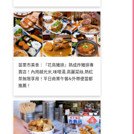
苗栗市美食｜『花鳥豬排』熟成炸豬排專
賣店！內用越光米,味噌湯,高麗菜絲,熱紅
茶無限享用！平日商業午餐&外帶便當都
推薦！