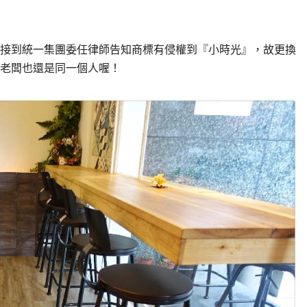
左右接到統一集團委任律師告知商標有侵權到『小時光』，故更換
老闆也還是同一個人喔！