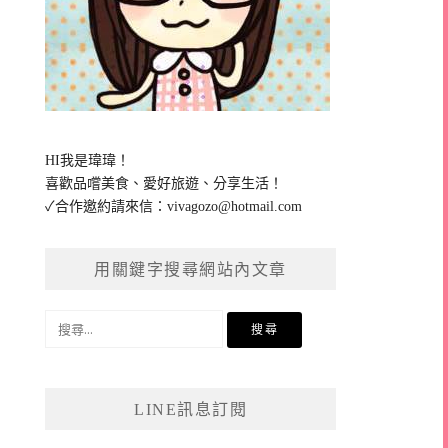
HI我是瑋瑋！
喜歡品嚐美食、愛好旅遊、分享生活！
✓合作邀約請來信：
vivagozo@hotmail.com
用關鍵字搜尋網站內文章
搜
尋
關
鍵
LINE訊息訂閱
字: