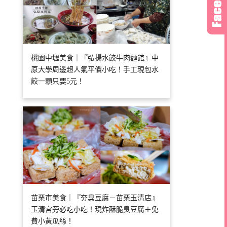
桃園中壢美食｜『弘揚水餃牛肉麵館』中
原大學周邊超人氣平價小吃！手工現包水
餃一顆只要5元！
苗栗市美食｜『夯臭豆腐－苗栗玉清店』
玉清宮旁必吃小吃！現炸酥脆臭豆腐＋免
費小黃瓜絲！