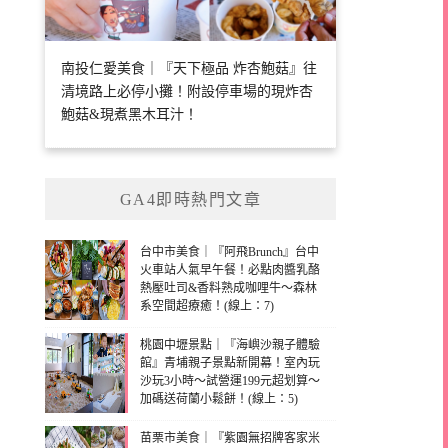
南投仁愛美食｜『天下極品 炸杏鮑菇』往
清境路上必停小攤！附設停車場的現炸杏
鮑菇&現煮黑木耳汁！
GA4即時熱門文章
台中市美食｜『阿飛Brunch』台中
火車站人氣早午餐！必點肉醬乳酪
熱壓吐司&香料熟成咖哩牛～森林
系空間超療癒！(線上：7)
桃園中壢景點｜『海嶼沙親子體驗
館』青埔親子景點新開幕！室內玩
沙玩3小時～試營運199元超划算～
加碼送荷蘭小鬆餅！(線上：5)
苗栗市美食｜『紫園無招牌客家米