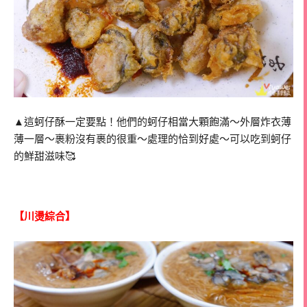
▲這蚵仔酥一定要點！他們的蚵仔相當大顆飽滿～外層炸衣薄
薄一層～裹粉沒有裹的很重～處理的恰到好處～可以吃到蚵仔
的鮮甜滋味🥰
【川燙綜合】