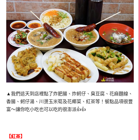
▲我們這天到店裡點了炸肥腸、炸蚵仔、臭豆腐、花麻麵線、
香腸、蚵仔湯、川燙玉米筍及花椰菜、紅茶等！餐點品項很豐
富～讓你吃小吃也可以吃的很澎派👍👍
【紅茶】