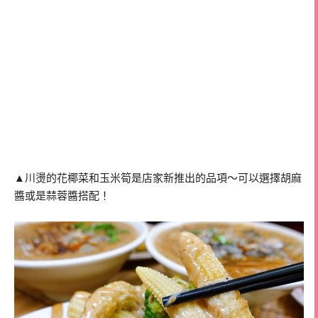
▲川燙的花椰菜和玉米筍是店家新推出的品項～可以選擇胡麻
醬或是蒜蓉醬搭配！