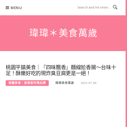
Skip
MENU
to
content
瑋瑋＊美食萬歲
桃園平鎮美食｜『四味飄香』麵線尬香腸～台味十
足！酥嫩好吃的現炸臭豆腐更是一絕！
桃園美食｜部落客吃喝玩樂
瑋瑋美食萬歲
2025-07-06