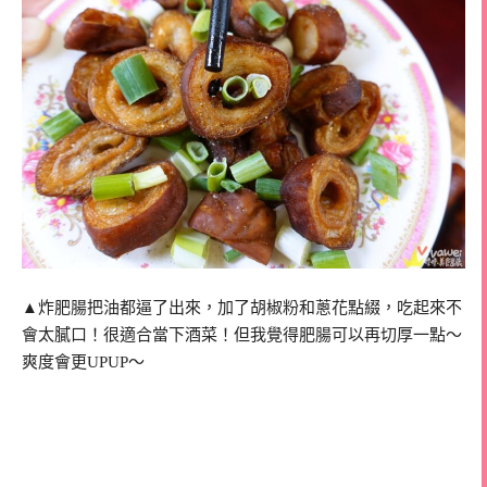
▲炸肥腸把油都逼了出來，加了胡椒粉和蔥花點綴，吃起來不
會太膩口！很適合當下酒菜！但我覺得肥腸可以再切厚一點～
爽度會更UPUP～