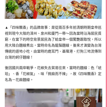
▲「四味飄香」的品牌故事：是從兩百多年前清朝時期皇帝巡
視到現今大陸的漳州、泉州和廈門一帶～因為當時沿海居民貧
窮，在當下的時空背景居民為了給皇帝一個驚艷跟取悅，所以
用大陸白麵線煮出，當時命名為龍鬚麵線，後來才演變為台灣
傳統的道地小吃，由當時的鹿耳門、基隆港、打狗三地流傳到
台灣的蚵仔麵線！
後因國共兩岸戰爭，花椒失去貿易往來，當時的麵線：色「琥
珀」、香「花椒氣」、味「微麻而不辣」，故《四味飄香》定
名為－花麻麵線。