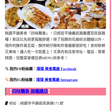
桃園平鎮美食「四味飄香」，已經從平鎮義民路搬遷至民族路
囉！新店比先前更寬敞舒適！除了招牌的花麻綜合麵線以外，
現炸的酥炸臭豆腐、酥炸蚵仔酥和炸香腸都很好吃！食材新鮮
又美味！讓人吃一次就愛上！文章內有店家地址、電話、營業
時間、完整菜單價目表MENU供參考！
🔍 我的FB粉絲團：
瑋瑋 美食萬歲 Facebook
🔍
我的IG粉絲團：
瑋瑋 美食萬歲 Instagram
【
四味飄香-旗艦總店
】
▋地址：桃園市平鎮區民族路171號