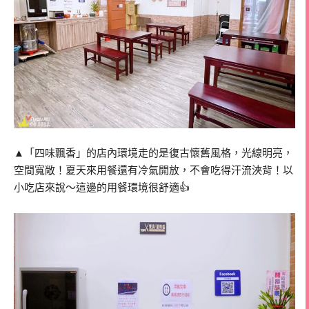
▲「四味飄香」的店內環境走的是復古懷舊風格，光線明亮，
空間寬敞！夏天來用餐還有冷氣開放，不會吃得汗流浹背！以
小吃店來說～這邊的用餐環境很舒適👍