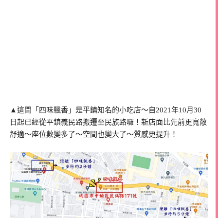
▲這間「四味飄香」是平鎮知名的小吃店～自2021年10月30
日起已經從平鎮義民路搬遷至民族路囉！新店面比先前更寬敞
舒適～座位數變多了～空間也變大了～質感更提升！