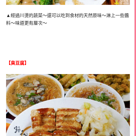
▲經過川燙的蔬菜～還可以吃到食材的天然原味～淋上一些醬
料～味道更有層次～
【臭豆腐】