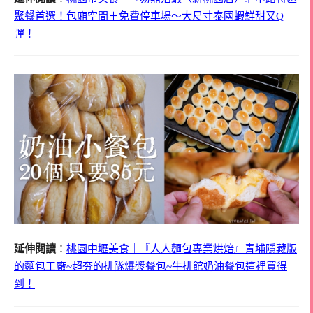
聚餐首選！包廂空間＋免費停車場～大尺寸泰國蝦鮮甜又Q
彈！
延伸閱讀
：
桃園中壢美食｜『人人麵包專業烘焙』青埔隱藏版
的麵包工廠~超夯的排隊爆漿餐包~牛排館奶油餐包這裡買得
到！