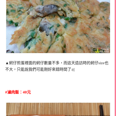
▲蚵仔煎蛋裡面的蚵仔數量不多，而這天造訪時的蚵仔size也
不大，只能說我們可能剛好來錯時間了:((
#滷肉飯：40元