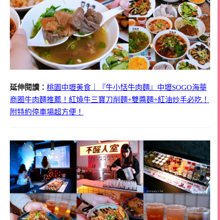
延伸閱讀：
桃園中壢美食｜『牛小恬牛肉麵』中壢SOGO海華
商圈牛肉麵推薦！紅燒牛三寶刀削麵+雙醬麵+紅油炒手必吃！
附特約停車場超方便！