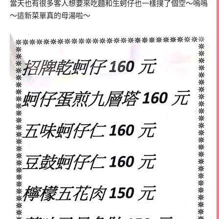
當天也有很多客人想要來吃麵和生蚵仔也一樣撲了個空～嗚嗚
～這新菜單真的母湯啦～