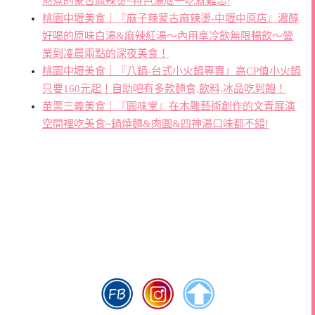
熬煮的蒙古麻辣燙~特色湯底一吃就難忘!
桃園中壢美食｜『麻子辣蒙古麻辣燙-中壢中原店』濃醇
好喝的原味白湯&麻辣紅湯～內用享冷飲無限暢飲～營
業到凌晨兩點的深夜美食！
桃園中壢美食｜『八鍋-台式小火鍋專賣』高CP值小火鍋
只要160元起！自助吧有多款麵食,飲料,冰品吃到飽！
苗栗三義美食｜『圓味堂』在木雕藝術創作的文青展演
空間裡吃美食~鍋燒麵&肉圓&四神湯口味都不錯!