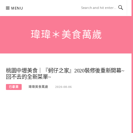
Skip
MENU
to
content
瑋瑋＊美食萬歲
桃園中壢美食｜『蚵仔之家』2020裝修後重新開幕~
回不去的全新菜單~
已歇業
瑋瑋美食萬歲
2020-08-06