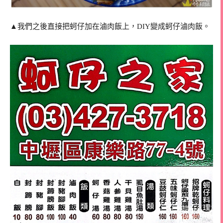
▲我們之後直接把蚵仔加在滷肉飯上，DIY變成蚵仔滷肉飯。