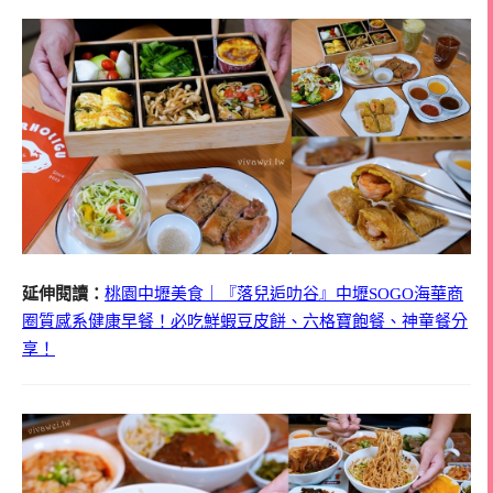
延伸閱讀：
桃園中壢美食｜『落兒逅叻谷』中壢SOGO海華商
圈質感系健康早餐！必吃鮮蝦豆皮餅、六格寶飽餐、神童餐分
享！