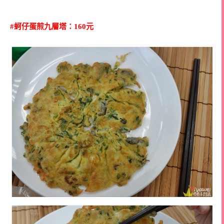
#蚵仔蛋煎九層塔：160元