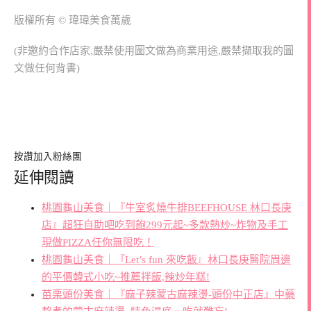
版權所有 © 瑋瑋美食萬歲
(非邀約合作店家,嚴禁使用圖文做為商業用途,嚴禁擷取我的圖
文做任何背書)
按讚加入粉絲團
延伸閱讀
桃園龜山美食｜『牛室炙燒牛排BEEFHOUSE 林口長庚
店』超狂自助吧吃到飽299元起~多款熱炒~炸物及手工
現做PIZZA任你無限吃！
桃園龜山美食｜『Let’s fun 來吃飯』林口長庚醫院周邊
的平價韓式小吃~推薦拌飯,辣炒年糕!
苗栗頭份美食｜『麻子辣蒙古麻辣燙-頭份中正店』中藥