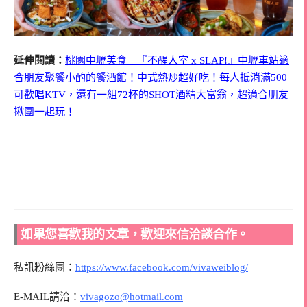
延伸閱讀：
桃園中壢美食｜『不醒人室 x SLAP!』中壢車站適
合朋友聚餐小酌的餐酒館！中式熱炒超好吃！每人抵消滿500
可歡唱KTV，還有一組72杯的SHOT酒精大富翁，超適合朋友
揪團一起玩！
如果您喜歡我的文章，歡迎來信洽談合作。
私訊粉絲團：
https://www.facebook.com/vivaweiblog/
E-MAIL請洽：
vivagozo@hotmail.com