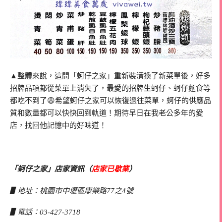
▲整體來說，這間「蚵仔之家」重新裝潢換了新菜單後，好多
招牌品項都從菜單上消失了，最愛的招牌生蚵仔、蚵仔麵食等
都吃不到了😩希望蚵仔之家可以恢復過往菜單，蚵仔的供應品
質和數量都可以快快回到軌道！期待早日在我老公多年的愛
店，找回他記憶中的好味道！
「蚵仔之家」店家資訊（
店家已歇業
）
▋地址：桃園市中壢區康樂路77之4號
▋電話：03-427-3718