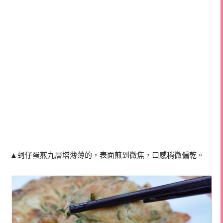
▲蚵仔蛋煎九層塔薄薄的，表面煎到微焦，口感稍微偏乾。