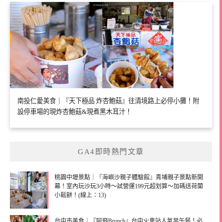
南投仁愛美食｜『天下極品 炸杏鮑菇』往清境路上必停小攤！附
設停車場的現炸杏鮑菇&現煮黑木耳汁！
GA4即時熱門文章
桃園中壢景點｜『海嶼沙親子體驗館』青埔親子景點新開
幕！室內玩沙玩3小時～試營運199元超划算～加碼送荷蘭
小鬆餅！(線上：13)
台中市美食｜『阿飛Brunch』台中火車站人氣早午餐！必