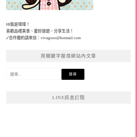
HI我是瑋瑋！
喜歡品嚐美食、愛好旅遊、分享生活！
✓合作邀約請來信：
vivagozo@hotmail.com
用關鍵字搜尋網站內文章
搜
尋
關
鍵
LINE訊息訂閱
字: