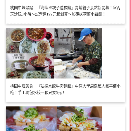
桃園中壢景點｜『海嶼沙親子體驗館』青埔親子景點新開幕！室內
玩沙玩3小時～試營運199元超划算～加碼送荷蘭小鬆餅！
桃園中壢美食｜『弘揚水餃牛肉麵館』中原大學周邊超人氣平價小
吃！手工現包水餃一顆只要5元！