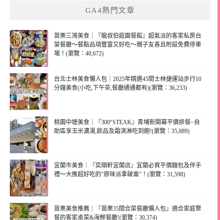
GA4熱門文章
苗栗三灣美食｜『龍叔伯庭園餐館』超氣派的客家私房台
菜餐廳～餐點品項豐富又好吃～親子友善且附設免費停車
場！(瀏覽：40,672)
台北士林美食懶人包｜2025年精選45間士林捷運站步行10
分鐘美食(小吃,下午茶,餐廳通通都有)(瀏覽：36,233)
桃園中壢美食｜『300°STEAK』青埔新開幕平價排餐~自
助區享玉米濃湯,飲品及霜淇淋吃到飽!(瀏覽：35,889)
宜蘭市美食｜『奕順軒宜蘭店』宜蘭必買平價麵包及伴手
禮～大推超好吃的”原味派拿破崙”！(瀏覽：31,598)
苗栗美食推薦｜『苗栗35間合菜餐廳懶人包』適合家庭聚
餐的客家桌菜&海鮮餐廳!(瀏覽：30,374)