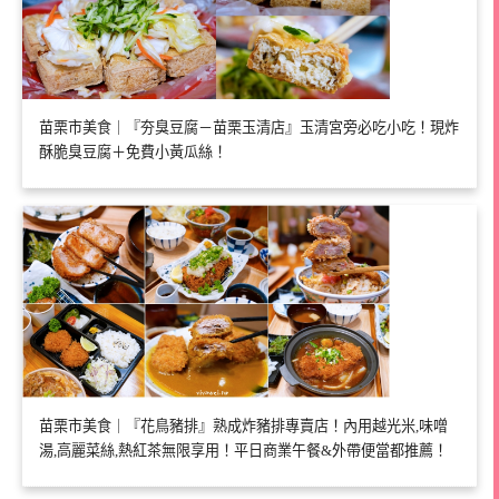
苗栗市美食｜『夯臭豆腐－苗栗玉清店』玉清宮旁必吃小吃！現炸
酥脆臭豆腐＋免費小黃瓜絲！
苗栗市美食｜『花鳥豬排』熟成炸豬排專賣店！內用越光米,味噌
湯,高麗菜絲,熱紅茶無限享用！平日商業午餐&外帶便當都推薦！