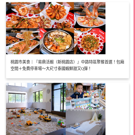
桃園市美食｜『易鼎活蝦（新桃園店）』中路特區聚餐首選！包廂
空間＋免費停車場～大尺寸泰國蝦鮮甜又Q彈！