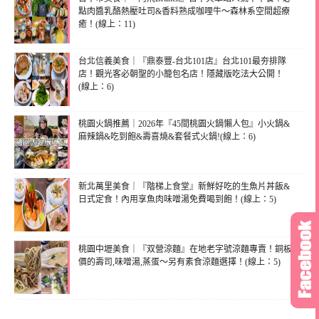
點肉醬乳酪熱壓吐司&香料熟成咖哩牛～森林系空間超療
癒！(線上：11)
台北信義美食｜『鼎泰豐-台北101店』台北101最夯排隊
店！觀光客必朝聖的小籠包名店！隱藏版吃法大公開！
(線上：6)
桃園火鍋推薦｜2026年『45間桃園火鍋懶人包』小火鍋&
麻辣鍋&吃到飽&壽喜燒&套餐式火鍋!(線上：6)
新北萬里美食｜『階梯上食堂』新鮮好吃的生魚片丼飯&
日式定食！內用享魚肉味噌湯免費喝到飽！(線上：5)
桃園中壢美食｜『双營涼麵』在地老字號涼麵專賣！銅板
價的壽司,味噌湯,蒸蛋～另有素食涼麵選擇！(線上：5)