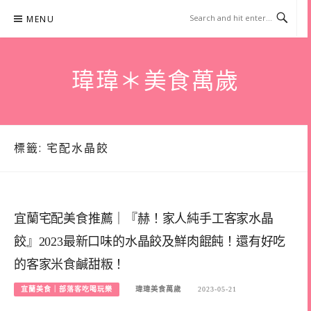
Skip
MENU
to
content
瑋瑋＊美食萬歲
標籤:
宅配水晶餃
宜蘭宅配美食推薦｜『赫！家人純手工客家水晶
餃』2023最新口味的水晶餃及鮮肉餛飩！還有好吃
的客家米食鹹甜粄！
宜蘭美食｜部落客吃喝玩樂
瑋瑋美食萬歲
2023-05-21