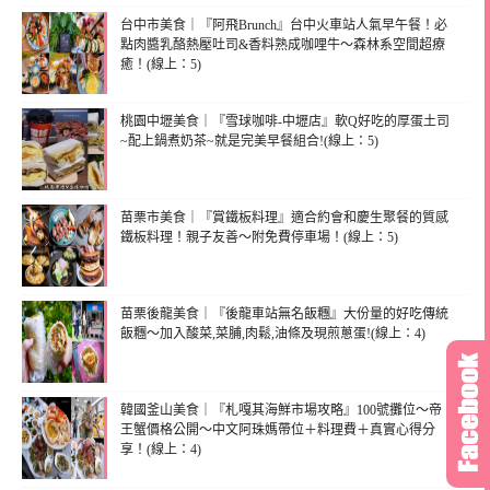
台中市美食｜『阿飛Brunch』台中火車站人氣早午餐！必
點肉醬乳酪熱壓吐司&香料熟成咖哩牛～森林系空間超療
癒！(線上：5)
桃園中壢美食｜『雪球咖啡-中壢店』軟Q好吃的厚蛋土司
~配上鍋煮奶茶~就是完美早餐組合!(線上：5)
苗栗市美食｜『賞鐵板料理』適合約會和慶生聚餐的質感
鐵板料理！親子友善～附免費停車場！(線上：5)
苗栗後龍美食｜『後龍車站無名飯糰』大份量的好吃傳統
飯糰～加入酸菜,菜脯,肉鬆,油條及現煎蔥蛋!(線上：4)
韓國釜山美食｜『札嘎其海鮮市場攻略』100號攤位～帝
王蟹價格公開～中文阿珠媽帶位＋料理費＋真實心得分
享！(線上：4)