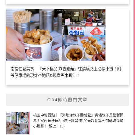
南投仁愛美食｜『天下極品 炸杏鮑菇』往清境路上必停小攤！附
設停車場的現炸杏鮑菇&現煮黑木耳汁！
GA4即時熱門文章
桃園中壢景點｜『海嶼沙親子體驗館』青埔親子景點新開
幕！室內玩沙玩3小時～試營運199元超划算～加碼送荷蘭
小鬆餅！(線上：13)