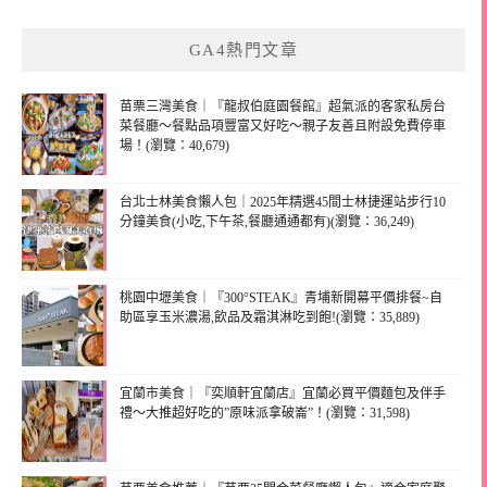
GA4熱門文章
苗栗三灣美食｜『龍叔伯庭園餐館』超氣派的客家私房台
菜餐廳～餐點品項豐富又好吃～親子友善且附設免費停車
場！(瀏覽：40,679)
台北士林美食懶人包｜2025年精選45間士林捷運站步行10
分鐘美食(小吃,下午茶,餐廳通通都有)(瀏覽：36,249)
桃園中壢美食｜『300°STEAK』青埔新開幕平價排餐~自
助區享玉米濃湯,飲品及霜淇淋吃到飽!(瀏覽：35,889)
宜蘭市美食｜『奕順軒宜蘭店』宜蘭必買平價麵包及伴手
禮～大推超好吃的”原味派拿破崙”！(瀏覽：31,598)