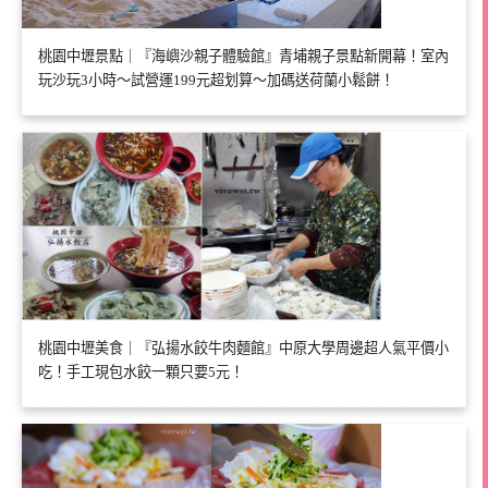
桃園中壢景點｜『海嶼沙親子體驗館』青埔親子景點新開幕！室內
玩沙玩3小時～試營運199元超划算～加碼送荷蘭小鬆餅！
桃園中壢美食｜『弘揚水餃牛肉麵館』中原大學周邊超人氣平價小
吃！手工現包水餃一顆只要5元！