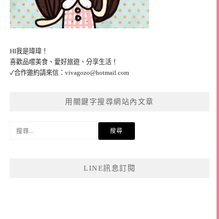
HI我是瑋瑋！
喜歡品嚐美食、愛好旅遊、分享生活！
✓合作邀約請來信：
vivagozo@hotmail.com
用關鍵字搜尋網站內文章
搜
尋
關
鍵
LINE訊息訂閱
字: