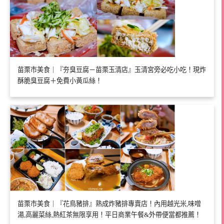
苗栗市美食｜『夯臭豆腐－苗栗玉清店』玉清宮旁必吃小吃！現炸
酥脆臭豆腐＋免費小黃瓜絲！
苗栗市美食｜『花鳥豬排』熟成炸豬排專賣店！內用越光米,味噌
湯,高麗菜絲,熱紅茶無限享用！平日商業午餐&外帶便當都推薦！