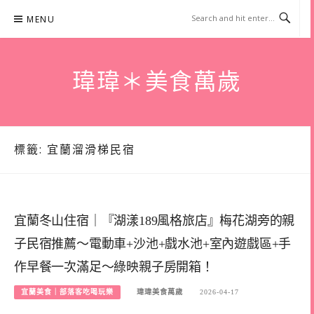
Skip
MENU
to
content
瑋瑋＊美食萬歲
標籤:
宜蘭溜滑梯民宿
宜蘭冬山住宿｜『湖漾189風格旅店』梅花湖旁的親
子民宿推薦～電動車+沙池+戲水池+室內遊戲區+手
作早餐一次滿足～綠映親子房開箱！
宜蘭美食｜部落客吃喝玩樂
瑋瑋美食萬歲
2026-04-17