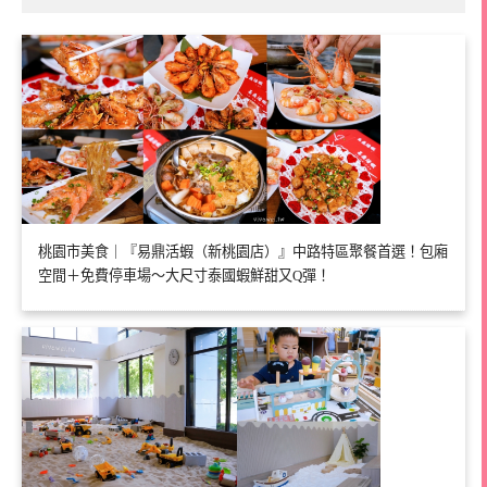
桃園市美食｜『易鼎活蝦（新桃園店）』中路特區聚餐首選！包廂
空間＋免費停車場～大尺寸泰國蝦鮮甜又Q彈！