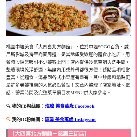
桃園中壢美食「大四喜北方麵館」，位於中壢SOGO百貨、威
尼斯影城及海華商圈周邊，是當地頗受歡迎的麵食小吃店，用
餐時段經常吸引不少饕客上門！店內提供冷氣空調與洗手間，
整體環境乾淨舒適，無論內用或外帶都很方便！餐點品項相當
豐富，從麵食、湯品到各式小菜應有盡有，其中炒飯和鍋貼更
是許多老饕推薦的人氣必點餐點！文章內整理了店家地址、電
話、營業時間及完整菜單價目表MENU供大家參考。
🔍 我的FB粉絲團：
瑋瑋 美食萬歲 Facebook
🔍
我的IG粉絲團：
瑋瑋 美食萬歲 Instagram
【大四喜北方麵館－慈惠三街店】