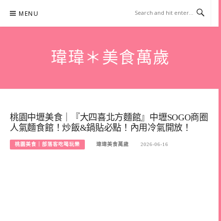
Skip
MENU
to
content
瑋瑋＊美食萬歲
桃園中壢美食｜『大四喜北方麵館』中壢SOGO商圈
人氣麵食館！炒飯&鍋貼必點！內用冷氣開放！
桃園美食｜部落客吃喝玩樂
瑋瑋美食萬歲
2026-06-16