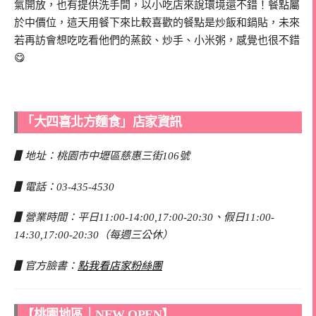
氣開放，也有提供洗手間，以小吃店來說環境還不錯！餐點屬
於中價位，這天用餐下來比較喜歡的餐點是炒飯和鍋貼，未來
若再訪會想吃吃看他們的蒸餃、炒手、小米粥，感覺也很不錯
😋
「大四喜北方麵食」店家資訊
▋地址：桃園市中壢區慈惠三街106號
▋電話：03-435-4530
▋營業時間：平日11:00-14:00,17:00-20:30、假日11:00-
14:30,17:00-20:30（每週三公休）
▋官方臉書：
點我看店家粉絲團
【桃園地區｜NEW OPEN】