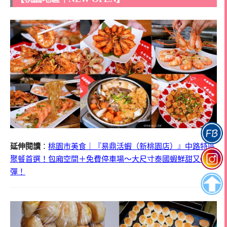
延伸閱讀
：
桃園市美食｜『易鼎活蝦（新桃園店）』中路特區
聚餐首選！包廂空間＋免費停車場～大尺寸泰國蝦鮮甜又Q
彈！