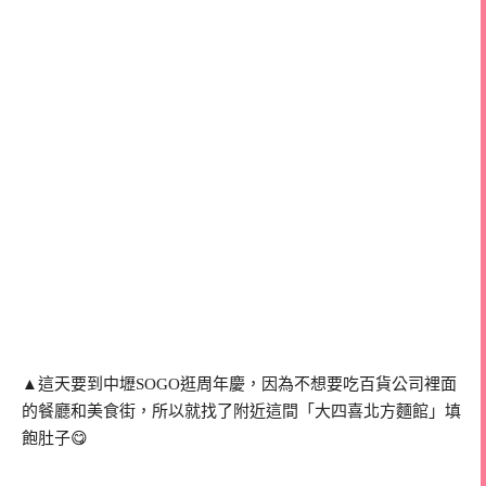
▲這天要到中壢SOGO逛周年慶，因為不想要吃百貨公司裡面
的餐廳和美食街，所以就找了附近這間「大四喜北方麵館」填
飽肚子😋