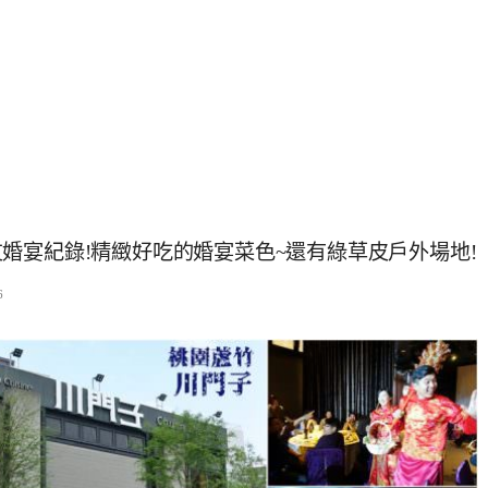
婚宴紀錄!精緻好吃的婚宴菜色~還有綠草皮戶外場地!
6