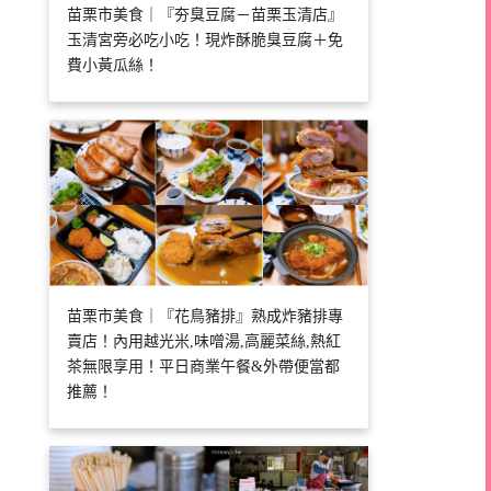
苗栗市美食｜『夯臭豆腐－苗栗玉清店』
玉清宮旁必吃小吃！現炸酥脆臭豆腐＋免
費小黃瓜絲！
苗栗市美食｜『花鳥豬排』熟成炸豬排專
賣店！內用越光米,味噌湯,高麗菜絲,熱紅
茶無限享用！平日商業午餐&外帶便當都
推薦！