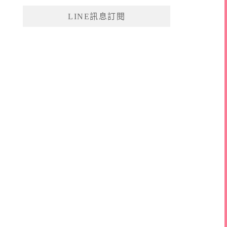
鍵
LINE訊息訂閱
字: