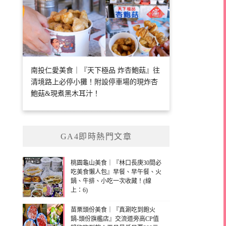
南投仁愛美食｜『天下極品 炸杏鮑菇』往
清境路上必停小攤！附設停車場的現炸杏
鮑菇&現煮黑木耳汁！
GA4即時熱門文章
桃園龜山美食｜『林口長庚30間必
吃美食懶人包』早餐、早午餐、火
鍋、牛排、小吃一次收藏！(線
上：6)
苗栗頭份美食｜『真涮吃到飽火
鍋-頭份旗艦店』交流道旁高CP值