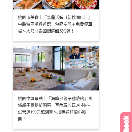
桃園市美食｜『易鼎活蝦（新桃園店）』
中路特區聚餐首選！包廂空間＋免費停車
場～大尺寸泰國蝦鮮甜又Q彈！
桃園中壢景點｜『海嶼沙親子體驗館』青
埔親子景點新開幕！室內玩沙玩3小時～
試營運199元超划算～加碼送荷蘭小鬆
餅！