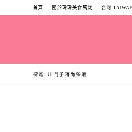
Skip
首頁
關於瑋瑋美食萬歲
台灣 TAIWA
to
content
標籤:
川門子時尚餐廳