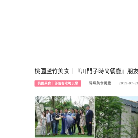
桃園蘆竹美食｜『川門子時尚餐廳』朋友
瑋瑋美食萬歲
2019-07-2
桃園美食｜部落客吃喝玩樂