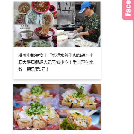
桃園中壢美食｜『弘揚水餃牛肉麵館』中
原大學周邊超人氣平價小吃！手工現包水
餃一顆只要5元！