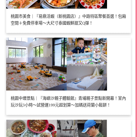
桃園市美食｜『易鼎活蝦（新桃園店）』中路特區聚餐首選！包廂
空間＋免費停車場～大尺寸泰國蝦鮮甜又Q彈！
桃園中壢景點｜『海嶼沙親子體驗館』青埔親子景點新開幕！室內
玩沙玩3小時～試營運199元超划算～加碼送荷蘭小鬆餅！