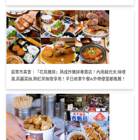
苗栗市美食｜『花鳥豬排』熟成炸豬排專賣店！內用越光米,味噌
湯,高麗菜絲,熱紅茶無限享用！平日商業午餐&外帶便當都推薦！