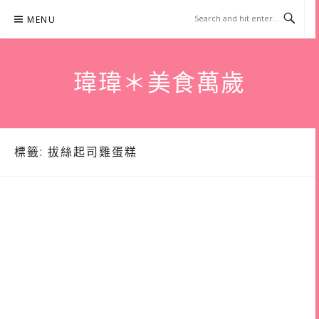
Skip
MENU
to
content
瑋瑋＊美食萬歲
標籤:
拔絲起司雞蛋糕