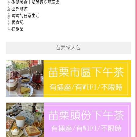
澎湖美食｜部落客吃喝玩樂
國外旅遊
瑋瑋的日常生活
愛食記
已歇業
苗栗懶人包