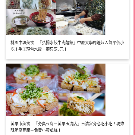
桃園中壢美食｜『弘揚水餃牛肉麵館』中原大學周邊超人氣平價小
吃！手工現包水餃一顆只要5元！
苗栗市美食｜『夯臭豆腐－苗栗玉清店』玉清宮旁必吃小吃！現炸
酥脆臭豆腐＋免費小黃瓜絲！