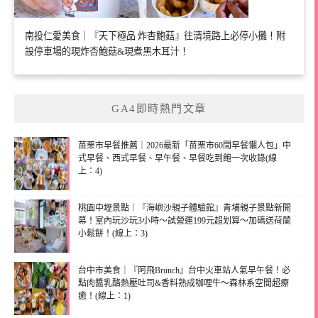
南投仁愛美食｜『天下極品 炸杏鮑菇』往清境路上必停小攤！附
設停車場的現炸杏鮑菇&現煮黑木耳汁！
GA4即時熱門文章
苗栗市早餐推薦｜2026最新「苗栗市60間早餐懶人包」中
式早餐、西式早餐、早午餐、早餐吃到飽一次收錄(線
上：4)
桃園中壢景點｜『海嶼沙親子體驗館』青埔親子景點新開
幕！室內玩沙玩3小時～試營運199元超划算～加碼送荷蘭
小鬆餅！(線上：3)
台中市美食｜『阿飛Brunch』台中火車站人氣早午餐！必
點肉醬乳酪熱壓吐司&香料熟成咖哩牛～森林系空間超療
癒！(線上：1)