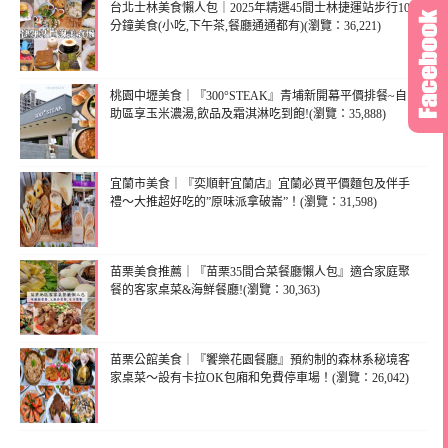
台北士林美食懶人包｜2025年精選45間士林捷運站步行10
分鐘美食(小吃,下午茶,餐廳通通都有)(瀏覽：36,221)
桃園中壢美食｜『300°STEAK』青埔新開幕平價排餐~自
助區享玉米濃湯,飲品及霜淇淋吃到飽!(瀏覽：35,888)
宜蘭市美食｜『奕順軒宜蘭店』宜蘭必買平價麵包及伴手
禮～大推超好吃的”原味派拿破崙”！(瀏覽：31,598)
苗栗美食推薦｜『苗栗35間合菜餐廳懶人包』適合家庭聚
餐的客家桌菜&海鮮餐廳!(瀏覽：30,363)
苗栗公館美食｜『饗樂花園餐廳』預約制的森林系秘境客
家桌菜～設有卡拉OK包廂和免費停車場！(瀏覽：26,042)