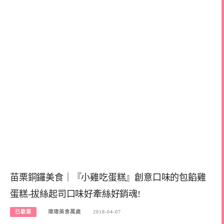
苗栗銅鑼美食｜『小雞吃蛋糕』創意口味的包餡雞
蛋糕-拔絲起司口味好牽絲好銷魂!
已歇業
瑋瑋美食萬歲
2018-04-07