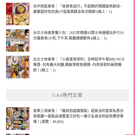
台中西區美食｜『易達食品行』不起眼的隱藏版老餅店~
藏著超好吃的高CP值蛋黃酥及各式糕餅!(線上：1)
台北士林美食懶人包｜2025年精選45間士林捷運站步行10
分鐘美食(小吃,下午茶,餐廳通通都有)(線上：1)
台北士林美食｜『小倉庫食研所』全時段早午餐BRUNCH
專賣~另有義大利麵,燉飯等輕食選擇~內用享飲料無限暢
飲！(線上：1)
GA4熱門文章
苗栗三灣美食｜『龍叔伯庭園餐館』超氣派的客家私房台
菜餐廳～餐點品項豐富又好吃～親子友善且附設免費停車
場！(瀏覽：40,665)