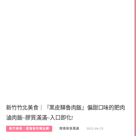
新竹竹北美食｜『黑皮驊魯肉飯』偏甜口味的肥肉
滷肉飯~膠質滿滿~入口即化!
新竹美食｜部落客吃喝玩樂
瑋瑋美食萬歲
2025-04-23