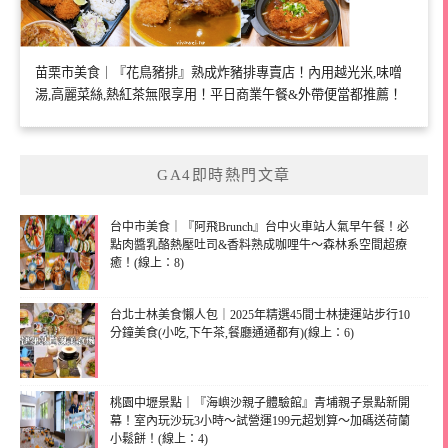
苗栗市美食｜『花鳥豬排』熟成炸豬排專賣店！內用越光米,味噌
湯,高麗菜絲,熱紅茶無限享用！平日商業午餐&外帶便當都推薦！
GA4即時熱門文章
台中市美食｜『阿飛Brunch』台中火車站人氣早午餐！必
點肉醬乳酪熱壓吐司&香料熟成咖哩牛～森林系空間超療
癒！(線上：8)
台北士林美食懶人包｜2025年精選45間士林捷運站步行10
分鐘美食(小吃,下午茶,餐廳通通都有)(線上：6)
桃園中壢景點｜『海嶼沙親子體驗館』青埔親子景點新開
幕！室內玩沙玩3小時～試營運199元超划算～加碼送荷蘭
小鬆餅！(線上：4)