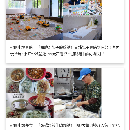
桃園中壢景點｜『海嶼沙親子體驗館』青埔親子景點新開幕！室內
玩沙玩3小時～試營運199元超划算～加碼送荷蘭小鬆餅！
桃園中壢美食｜『弘揚水餃牛肉麵館』中原大學周邊超人氣平價小