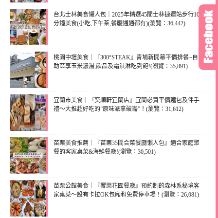
台北士林美食懶人包｜2025年精選45間士林捷運站步行10
分鐘美食(小吃,下午茶,餐廳通通都有)(瀏覽：36,442)
桃園中壢美食｜『300°STEAK』青埔新開幕平價排餐~自
助區享玉米濃湯,飲品及霜淇淋吃到飽!(瀏覽：35,891)
宜蘭市美食｜『奕順軒宜蘭店』宜蘭必買平價麵包及伴手
禮～大推超好吃的”原味派拿破崙”！(瀏覽：31,612)
苗栗美食推薦｜『苗栗35間合菜餐廳懶人包』適合家庭聚
餐的客家桌菜&海鮮餐廳!(瀏覽：30,501)
苗栗公館美食｜『饗樂花園餐廳』預約制的森林系秘境客
家桌菜～設有卡拉OK包廂和免費停車場！(瀏覽：26,081)