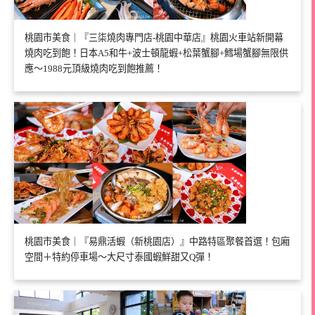
桃園市美食｜『三柒燒肉專門店-桃園中華店』桃園火車站新開幕
燒肉吃到飽！日本A5和牛+波士頓龍蝦+松葉蟹腳+鱈場蟹腳無限供
應～1988元頂級燒肉吃到飽推薦！
桃園市美食｜『易鼎活蝦（新桃園店）』中路特區聚餐首選！包廂
空間＋特約停車場～大尺寸泰國蝦鮮甜又Q彈！