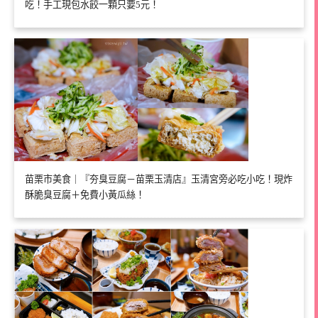
吃！手工現包水餃一顆只要5元！
苗栗市美食｜『夯臭豆腐－苗栗玉清店』玉清宮旁必吃小吃！現炸
酥脆臭豆腐＋免費小黃瓜絲！