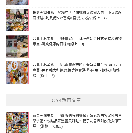
桃園火鍋推薦｜2026年『45間桃園火鍋懶人包』小火鍋&
麻辣鍋&吃到飽&壽喜燒&套餐式火鍋!(線上：4)
台北士林美食｜『味擂家』士林捷運站旁日式便當及鍋物
專賣~清爽健康的口味!!(線上：3)
台北士林美食｜『小倉庫食研所』全時段早午餐BRUNCH
專賣~另有義大利麵,燉飯等輕食選擇~內用享飲料無限暢
飲！(線上：3)
GA4熱門文章
苗栗三灣美食｜『龍叔伯庭園餐館』超氣派的客家私房台
菜餐廳～餐點品項豐富又好吃～親子友善且附設免費停車
場！(瀏覽：40,825)