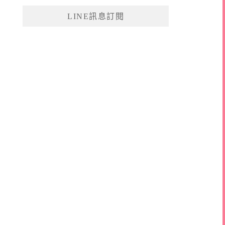
鍵
LINE訊息訂閱
字: