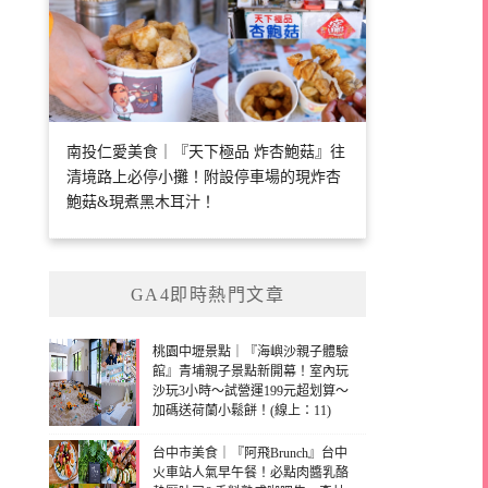
南投仁愛美食｜『天下極品 炸杏鮑菇』往
清境路上必停小攤！附設停車場的現炸杏
鮑菇&現煮黑木耳汁！
GA4即時熱門文章
桃園中壢景點｜『海嶼沙親子體驗
館』青埔親子景點新開幕！室內玩
沙玩3小時～試營運199元超划算～
加碼送荷蘭小鬆餅！(線上：11)
台中市美食｜『阿飛Brunch』台中
火車站人氣早午餐！必點肉醬乳酪