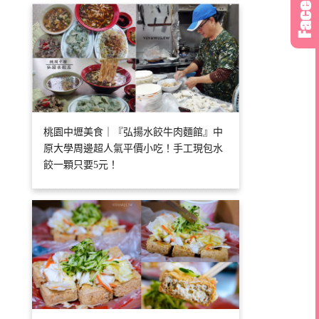
桃園中壢美食｜『弘揚水餃牛肉麵館』中
原大學周邊超人氣平價小吃！手工現包水
餃一顆只要5元！