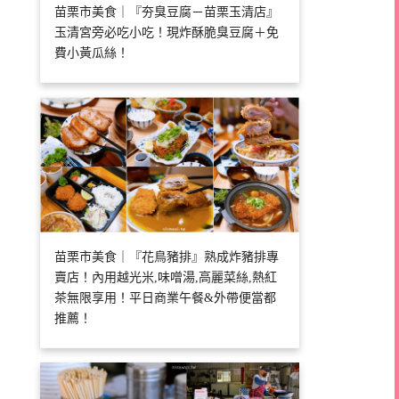
苗栗市美食｜『夯臭豆腐－苗栗玉清店』
玉清宮旁必吃小吃！現炸酥脆臭豆腐＋免
費小黃瓜絲！
苗栗市美食｜『花鳥豬排』熟成炸豬排專
賣店！內用越光米,味噌湯,高麗菜絲,熱紅
茶無限享用！平日商業午餐&外帶便當都
推薦！