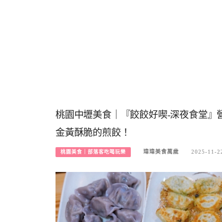
桃園中壢美食｜『餃餃好喫-深夜食堂』
金黃酥脆的煎餃！
瑋瑋美食萬歲
2025-11-2
桃園美食｜部落客吃喝玩樂