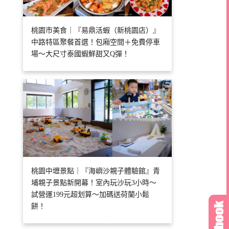
桃園市美食｜『易鼎活蝦（新桃園店）』
中路特區聚餐首選！包廂空間＋免費停車
場～大尺寸泰國蝦鮮甜又Q彈！
桃園中壢景點｜『海嶼沙親子體驗館』青
埔親子景點新開幕！室內玩沙玩3小時～
試營運199元超划算～加碼送荷蘭小鬆
餅！