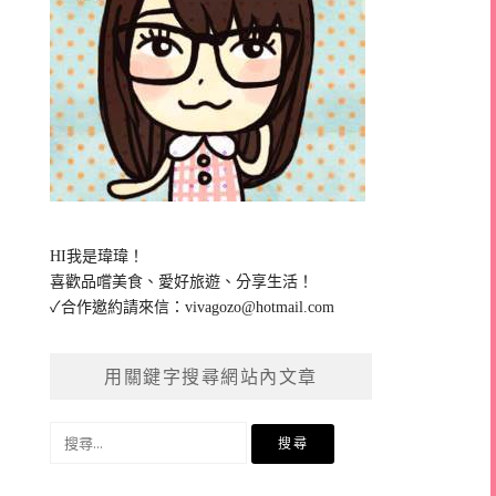
HI我是瑋瑋！
喜歡品嚐美食、愛好旅遊、分享生活！
✓合作邀約請來信：
vivagozo@hotmail.com
用關鍵字搜尋網站內文章
搜
尋
關