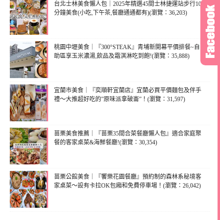
台北士林美食懶人包｜2025年精選45間士林捷運站步行10
分鐘美食(小吃,下午茶,餐廳通通都有)(瀏覽：36,203)
桃園中壢美食｜『300°STEAK』青埔新開幕平價排餐~自
助區享玉米濃湯,飲品及霜淇淋吃到飽!(瀏覽：35,888)
宜蘭市美食｜『奕順軒宜蘭店』宜蘭必買平價麵包及伴手
禮～大推超好吃的”原味派拿破崙”！(瀏覽：31,597)
苗栗美食推薦｜『苗栗35間合菜餐廳懶人包』適合家庭聚
餐的客家桌菜&海鮮餐廳!(瀏覽：30,354)
苗栗公館美食｜『饗樂花園餐廳』預約制的森林系秘境客
家桌菜～設有卡拉OK包廂和免費停車場！(瀏覽：26,042)