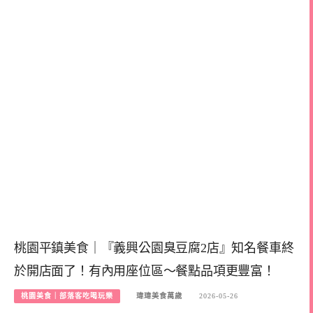
桃園平鎮美食｜『義興公園臭豆腐2店』知名餐車終
於開店面了！有內用座位區～餐點品項更豐富！
桃園美食｜部落客吃喝玩樂
瑋瑋美食萬歲
2026-05-26