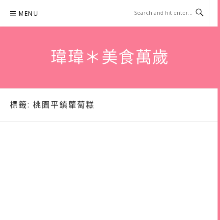
Skip
MENU
to
content
瑋瑋＊美食萬歲
標籤:
桃園平鎮蘿蔔糕