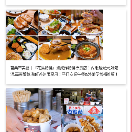
苗栗市美食｜『花鳥豬排』熟成炸豬排專賣店！內用越光米,味噌
湯,高麗菜絲,熱紅茶無限享用！平日商業午餐&外帶便當都推薦！