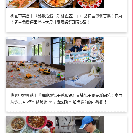
桃園市美食｜『易鼎活蝦（新桃園店）』中路特區聚餐首選！包廂
空間＋免費停車場～大尺寸泰國蝦鮮甜又Q彈！
桃園中壢景點｜『海嶼沙親子體驗館』青埔親子景點新開幕！室內
玩沙玩3小時～試營運199元超划算～加碼送荷蘭小鬆餅！