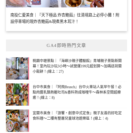
南投仁愛美食｜『天下極品 炸杏鮑菇』往清境路上必停小攤！附
設停車場的現炸杏鮑菇&現煮黑木耳汁！
GA4即時熱門文章
桃園中壢景點｜『海嶼沙親子體驗館』青埔親子景點新開
幕！室內玩沙玩3小時～試營運199元超划算～加碼送荷蘭
小鬆餅！(線上：27)
台中市美食｜『阿飛Brunch』台中火車站人氣早午餐！必
點肉醬乳酪熱壓吐司&香料熟成咖哩牛～森林系空間超療
癒！(線上：8)
宜蘭市美食｜『游饗・創意中式定食』親子友善的好吃定
食料理～二樓有整層兒童球池遊樂區！(線上：4)