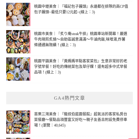
桃園中壢美食｜『福記包子饅頭』永遠都在排隊的高CP值
包子饅頭~最低只要12元起~(線上：3)
桃園市美食｜『炙り庵steak牛排』桃園車站新開幕！嚴選
牛肉現煎炙燒～自助區誠意滿滿～牛滷肉飯,味噌湯,炸薯
條通通無限續！(線上：3)
桃園平鎮美食｜『黃媽媽早點客家菜包』生意非常好的老
字號早餐！好吃的傳統菜包及草仔粿！還有超多中式早餐
品項！(線上：3)
GA4熱門文章
苗栗三灣美食｜『龍叔伯庭園餐館』超氣派的客家私房台
菜餐廳～餐點品項豐富又好吃～親子友善且附設免費停車
場！(瀏覽：40,645)