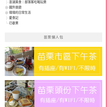
澎湖美食｜部落客吃喝玩樂
國外旅遊
瑋瑋的日常生活
愛食記
已歇業
苗栗懶人包