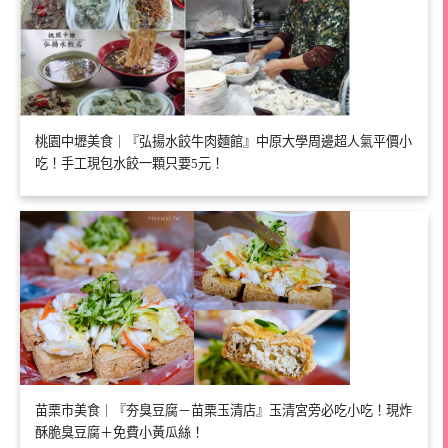
桃園中壢美食｜『弘揚水餃牛肉麵館』中原大學周邊超人氣平價小
吃！手工現包水餃一顆只要5元！
苗栗市美食｜『夯臭豆腐－苗栗玉清店』玉清宮旁必吃小吃！現炸
酥脆臭豆腐＋免費小黃瓜絲！