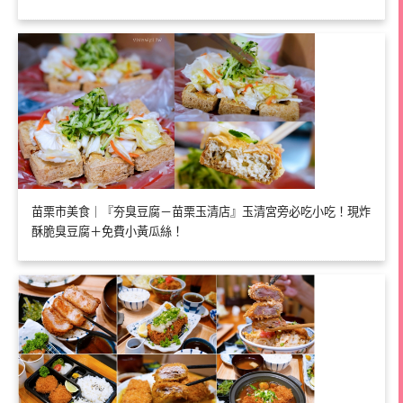
苗栗市美食｜『夯臭豆腐－苗栗玉清店』玉清宮旁必吃小吃！現炸
酥脆臭豆腐＋免費小黃瓜絲！