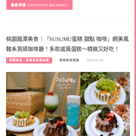
CONTINUE READING
桃園龍潭美食｜『SUSUMU蛋糕 甜點 咖啡』網美風
韓系質感咖啡廳！多款戚風蛋糕～精緻又好吃！
桃園美食｜部落客吃喝玩樂
瑋瑋美食萬歲
2025-03-20