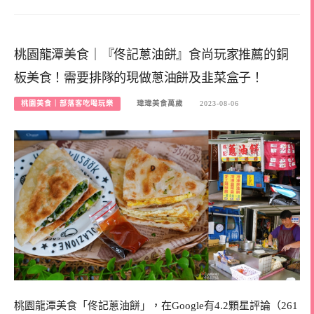
桃園龍潭美食｜『佟記蔥油餅』食尚玩家推薦的銅
板美食！需要排隊的現做蔥油餅及韭菜盒子！
桃園美食｜部落客吃喝玩樂
瑋瑋美食萬歲
2023-08-06
桃園龍潭美食「佟記蔥油餅」，在Google有4.2顆星評論（261