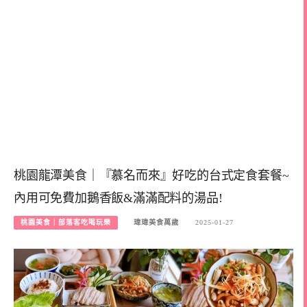
桃園龍潭美食｜『慕名而來』好吃的台式定食套餐~
內用可免費加鵝香飯&滿滿配料的湯品!
桃園美食｜部落客吃喝玩樂
瑋瑋美食萬歲
2025-01-27