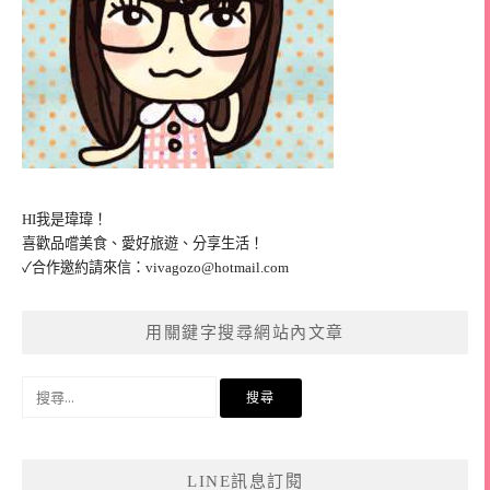
HI我是瑋瑋！
喜歡品嚐美食、愛好旅遊、分享生活！
✓合作邀約請來信：
vivagozo@hotmail.com
用關鍵字搜尋網站內文章
搜
尋
關
鍵
LINE訊息訂閱
字: