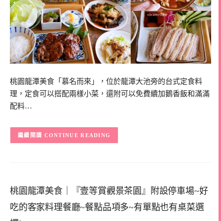
桃園龍潭美食「慕名而來」，位於龍潭大池旁的台式定食料
理，定食可以搭配兩樣小菜，還附可以免費續加鵝香飯和滿滿
配料…
CONTINUE READING
桃園龍潭美食｜『壹等賞觀景茶園』附設停車場~好
吃的客家料理餐廳~餐點品項多~有單點也有桌菜選