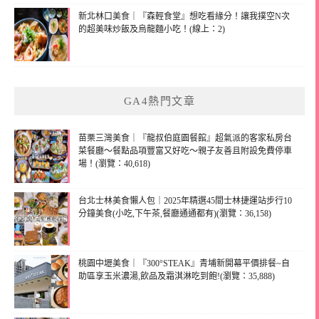
新北林口美食｜『森輕食堂』想吃看緣分！讓我撲空N次
的超美味炒飯及烏龍麵小吃！(線上：2)
GA4熱門文章
苗栗三灣美食｜『龍叔伯庭園餐館』超氣派的客家私房台
菜餐廳～餐點品項豐富又好吃～親子友善且附設免費停車
場！(瀏覽：40,618)
台北士林美食懶人包｜2025年精選45間士林捷運站步行10
分鐘美食(小吃,下午茶,餐廳通通都有)(瀏覽：36,158)
桃園中壢美食｜『300°STEAK』青埔新開幕平價排餐~自
助區享玉米濃湯,飲品及霜淇淋吃到飽!(瀏覽：35,888)