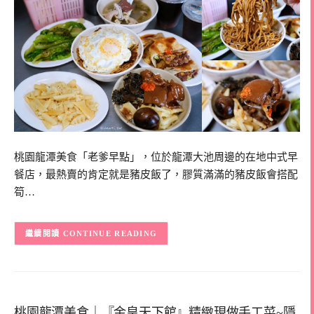
桃園龍潭美食「老爹早點」，位於龍潭大池周邊的在地中式早
餐店，最熱賣的肯定就是豬皮飯了，膠質滿滿的豬皮飯會搭配
筍…
CONTINUE READING
桃園龍潭美食｜『金皇天下館』精緻現做手工菜~隱