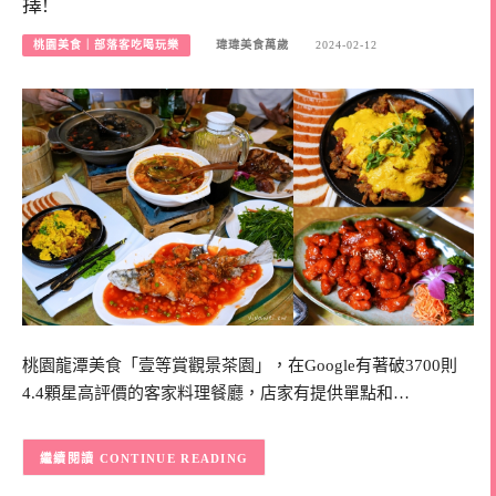
擇!
桃園美食｜部落客吃喝玩樂
瑋瑋美食萬歲
2024-02-12
桃園龍潭美食「壹等賞觀景茶園」，在Google有著破3700則
4.4顆星高評價的客家料理餐廳，店家有提供單點和…
CONTINUE READING