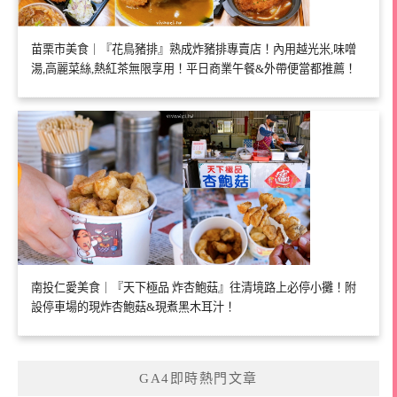
苗栗市美食｜『花鳥豬排』熟成炸豬排專賣店！內用越光米,味噌
湯,高麗菜絲,熱紅茶無限享用！平日商業午餐&外帶便當都推薦！
南投仁愛美食｜『天下極品 炸杏鮑菇』往清境路上必停小攤！附
設停車場的現炸杏鮑菇&現煮黑木耳汁！
GA4即時熱門文章