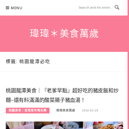
Skip
MENU
to
content
瑋瑋＊美食萬歲
標籤:
桃園龍潭必吃
桃園龍潭美食｜『老爹早點』超好吃的豬皮飯和炒
麵~還有料滿滿的酸菜腸子豬血湯！
桃園美食｜部落客吃喝玩樂
瑋瑋美食萬歲
2026-05-28