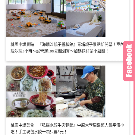
桃園中壢景點｜『海嶼沙親子體驗館』青埔親子景點新開幕！室內
玩沙玩3小時～試營運199元超划算～加碼送荷蘭小鬆餅！
桃園中壢美食｜『弘揚水餃牛肉麵館』中原大學周邊超人氣平價小
吃！手工現包水餃一顆只要5元！