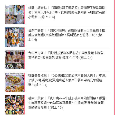
桃園中壢景點｜『海嶼沙親子體驗館』青埔親子景點新開
幕！室內玩沙玩3小時～試營運199元超划算～加碼送荷蘭
小鬆餅！(線上：36)
苗栗市美食｜『UBON廚房』必點超狂的大份量飯糰！推
薦皮蛋飯糰+叉燒飯糰加辣！滿料粥品也值得一試！(線
上：6)
台中西屯區｜『長榮桂冠酒店-點心坊』國民旅遊卡旅宿
業特約店~販售麵包,甜點,蛋糕,伴手禮!(線上：4)
桃園美食推薦｜『2026桃園30間必吃早餐懶人包！』中壢,
平鎮,八德,楊梅,龍潭,龜山超人氣早午餐＆中西式早餐精
選！(線上：4)
桃園市美食｜『炙り庵steak牛排』桃園車站新開幕！嚴選
牛肉現煎炙燒～自助區誠意滿滿～牛滷肉飯,味噌湯,炸薯
條通通無限續！(線上：3)