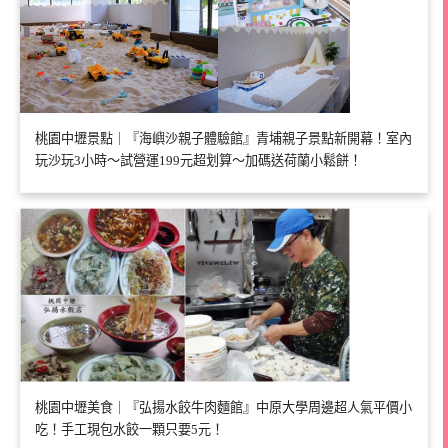
桃園中壢景點｜『海嶼沙親子體驗館』青埔親子景點新開幕！室內
玩沙玩3小時～試營運199元超划算～加碼送荷蘭小鬆餅！
桃園中壢美食｜『弘揚水餃牛肉麵館』中原大學周邊超人氣平價小
吃！手工現包水餃一顆只要5元！