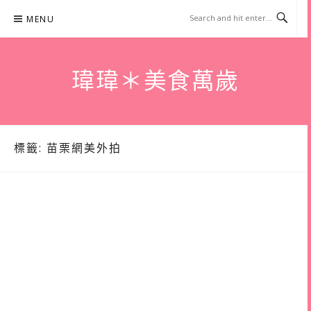
Skip
MENU
to
content
瑋瑋＊美食萬歲
標籤:
苗栗網美外拍