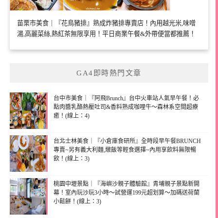
苗栗市美食｜『花鳥豬排』熟成炸豬排專賣店！內用越光米,味噌
湯,高麗菜絲,熱紅茶無限享用！平日商業午餐&外帶便當都推薦！
GA4即時熱門文章
台中市美食｜『阿飛Brunch』台中火車站人氣早午餐！必
點肉醬乳酪熱壓吐司&香料熟成咖哩牛～森林系空間超療
癒！(線上：4)
台北士林美食｜『小倉庫食研所』全時段早午餐BRUNCH
專賣~另有義大利麵,燉飯等輕食選擇~內用享飲料無限暢
飲！(線上：3)
桃園中壢景點｜『海嶼沙親子體驗館』青埔親子景點新開
幕！室內玩沙玩3小時～試營運199元超划算～加碼送荷蘭
小鬆餅！(線上：3)