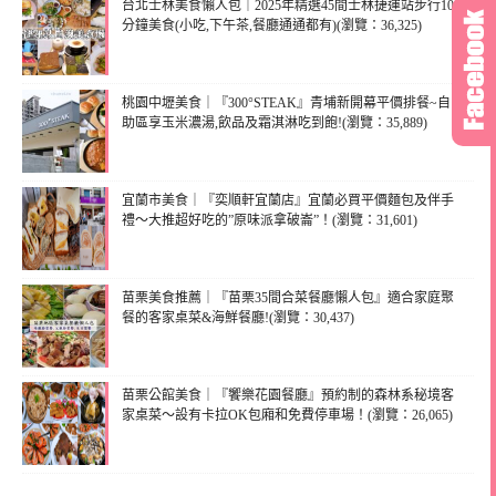
台北士林美食懶人包｜2025年精選45間士林捷運站步行10
分鐘美食(小吃,下午茶,餐廳通通都有)(瀏覽：36,325)
桃園中壢美食｜『300°STEAK』青埔新開幕平價排餐~自
助區享玉米濃湯,飲品及霜淇淋吃到飽!(瀏覽：35,889)
宜蘭市美食｜『奕順軒宜蘭店』宜蘭必買平價麵包及伴手
禮～大推超好吃的”原味派拿破崙”！(瀏覽：31,601)
苗栗美食推薦｜『苗栗35間合菜餐廳懶人包』適合家庭聚
餐的客家桌菜&海鮮餐廳!(瀏覽：30,437)
苗栗公館美食｜『饗樂花園餐廳』預約制的森林系秘境客
家桌菜～設有卡拉OK包廂和免費停車場！(瀏覽：26,065)