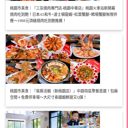
桃園市美食｜『三柒燒肉專門店-桃園中華店』桃園火車站新開幕
燒肉吃到飽！日本A5和牛+波士頓龍蝦+松葉蟹腳+鱈場蟹腳無限供
應～1988元頂級燒肉吃到飽推薦！
桃園市美食｜『易鼎活蝦（新桃園店）』中路特區聚餐首選！包廂
空間＋免費停車場～大尺寸泰國蝦鮮甜又Q彈！