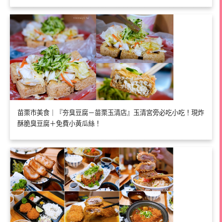
苗栗市美食｜『夯臭豆腐－苗栗玉清店』玉清宮旁必吃小吃！現炸
酥脆臭豆腐＋免費小黃瓜絲！