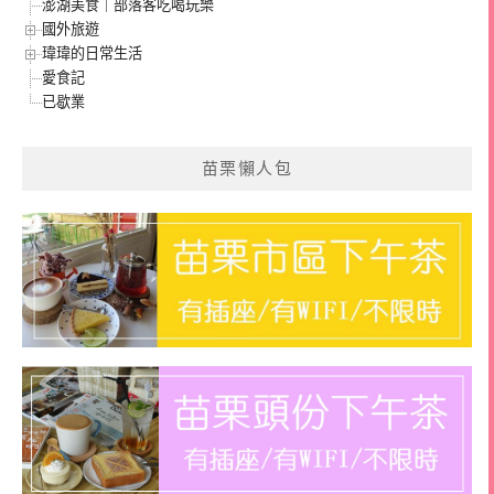
澎湖美食｜部落客吃喝玩樂
國外旅遊
瑋瑋的日常生活
愛食記
已歇業
苗栗懶人包