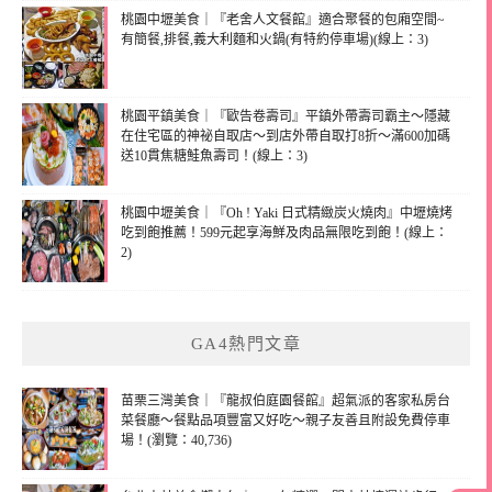
桃園中壢美食｜『老舍人文餐館』適合聚餐的包廂空間~
有簡餐,排餐,義大利麵和火鍋(有特約停車場)(線上：3)
桃園平鎮美食｜『歐告卷壽司』平鎮外帶壽司霸主～隱藏
在住宅區的神祕自取店～到店外帶自取打8折～滿600加碼
送10貫焦糖鮭魚壽司！(線上：3)
桃園中壢美食｜『Oh ! Yaki 日式精緻炭火燒肉』中壢燒烤
吃到飽推薦！599元起享海鮮及肉品無限吃到飽！(線上：
2)
GA4熱門文章
苗栗三灣美食｜『龍叔伯庭園餐館』超氣派的客家私房台
菜餐廳～餐點品項豐富又好吃～親子友善且附設免費停車
場！(瀏覽：40,736)