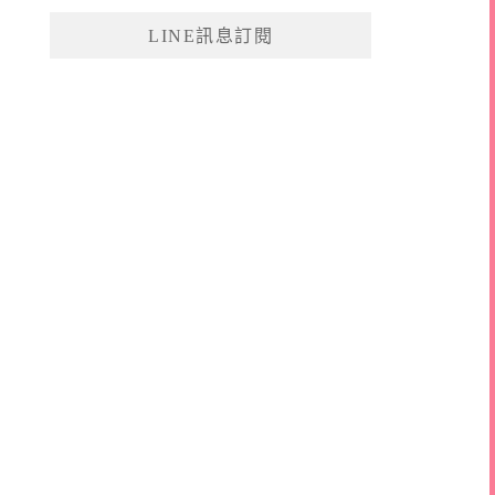
鍵
LINE訊息訂閱
字: