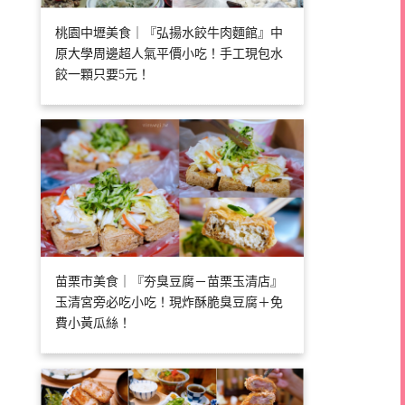
桃園中壢美食｜『弘揚水餃牛肉麵館』中
原大學周邊超人氣平價小吃！手工現包水
餃一顆只要5元！
苗栗市美食｜『夯臭豆腐－苗栗玉清店』
玉清宮旁必吃小吃！現炸酥脆臭豆腐＋免
費小黃瓜絲！