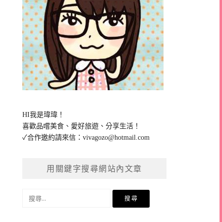
HI我是瑋瑋！
喜歡品嚐美食、愛好旅遊、分享生活！
✓合作邀約請來信：
vivagozo@hotmail.com
用關鍵字搜尋網站內文章
搜
尋
關