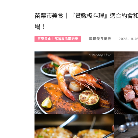
苗栗市美食｜『賞鐵板料理』適合約會
場！
瑋瑋美食萬歲
2025-10-0
苗栗美食｜部落客吃喝玩樂