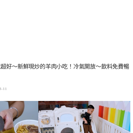
意超好～新鮮現炒的羊肉小吃！冷氣開放～飲料免費暢
8-11