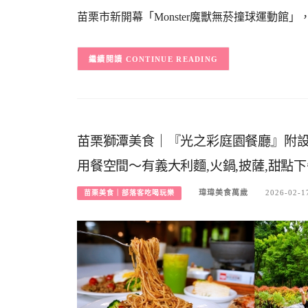
苗栗市新開幕「Monster魔獸無菸撞球運動館」，
CONTINUE READING
苗栗獅潭美食｜『光之彩庭園餐廳』附設
用餐空間～有義大利麵,火鍋,披薩,甜點下
瑋瑋美食萬歲
2026-02-1
苗栗美食｜部落客吃喝玩樂