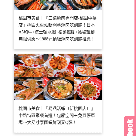
桃園市美食｜『三柒燒肉專門店-桃園中華
店』桃園火車站新開幕燒肉吃到飽！日本
A5和牛+波士頓龍蝦+松葉蟹腳+鱈場蟹腳
無限供應～1988元頂級燒肉吃到飽推薦！
桃園市美食｜『易鼎活蝦（新桃園店）』
中路特區聚餐首選！包廂空間＋免費停車
場～大尺寸泰國蝦鮮甜又Q彈！