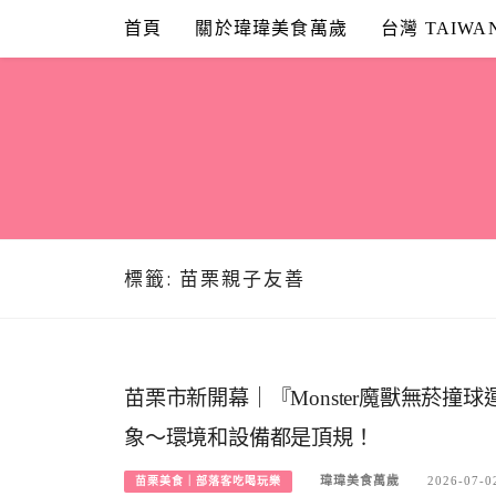
Skip
首頁
關於瑋瑋美食萬歲
台灣 TAIWA
to
content
標籤:
苗栗親子友善
苗栗市新開幕｜『Monster魔獸無菸
象～環境和設備都是頂規！
瑋瑋美食萬歲
2026-07-0
苗栗美食｜部落客吃喝玩樂