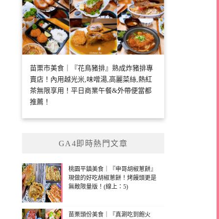
苗栗市美食｜『花鳥豬排』熟成炸豬排專
賣店！內用越光米,味噌湯,高麗菜絲,熱紅
茶無限享用！平日商業午餐&外帶便當都
推薦！
GA4即時熱門文章
桃園平鎮美食｜『申哥胡椒蔥餅』
現做的好吃胡椒蔥餅！烤饅頭更是
無敵限量版！(線上：5)
苗栗頭份美食｜『真涮吃到飽火