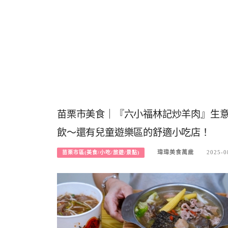
苗栗市美食｜『六小福林記炒羊肉』生
飲～還有兒童遊樂區的舒適小吃店！
瑋瑋美食萬歲
2025-0
苗栗市區(美食/小吃/旅遊/景點)