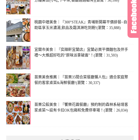
分鐘美食(小吃,下午茶,餐廳通通都有)(瀏覽：36,160)
桃園中壢美食｜『300°STEAK』青埔新開幕平價排餐~自
助區享玉米濃湯,飲品及霜淇淋吃到飽!(瀏覽：35,888)
宜蘭市美食｜『奕順軒宜蘭店』宜蘭必買平價麵包及伴手
禮～大推超好吃的”原味派拿破崙”！(瀏覽：31,593)
苗栗美食推薦｜『苗栗35間合菜餐廳懶人包』適合家庭聚
餐的客家桌菜&海鮮餐廳!(瀏覽：30,337)
苗栗公館美食｜『饗樂花園餐廳』預約制的森林系秘境客
家桌菜～設有卡拉OK包廂和免費停車場！(瀏覽：26,034)