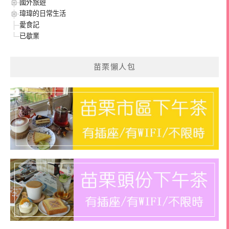
國外旅遊
瑋瑋的日常生活
愛食記
已歇業
苗栗懶人包