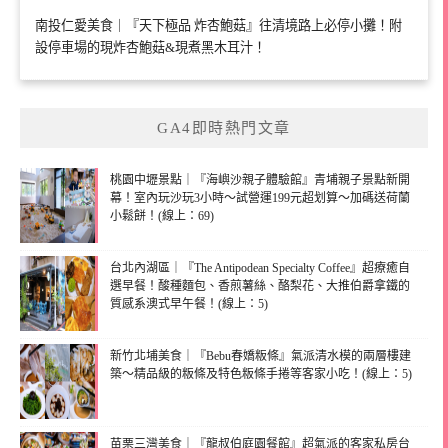
南投仁愛美食｜『天下極品 炸杏鮑菇』往清境路上必停小攤！附
設停車場的現炸杏鮑菇&現煮黑木耳汁！
GA4即時熱門文章
桃園中壢景點｜『海嶼沙親子體驗館』青埔親子景點新開
幕！室內玩沙玩3小時～試營運199元超划算～加碼送荷蘭
小鬆餅！(線上：69)
台北內湖區｜『The Antipodean Specialty Coffee』超療癒自
選早餐！酸種麵包、香煎薯絲、酪梨花、大推伯爵拿鐵的
質感系澳式早午餐！(線上：5)
新竹北埔美食｜『Bebu春嬌粄條』氣派清水模的兩層樓建
築～精品級的粄條及特色粄條手捲等客家小吃！(線上：5)
苗栗三灣美食｜『龍叔伯庭園餐館』超氣派的客家私房台