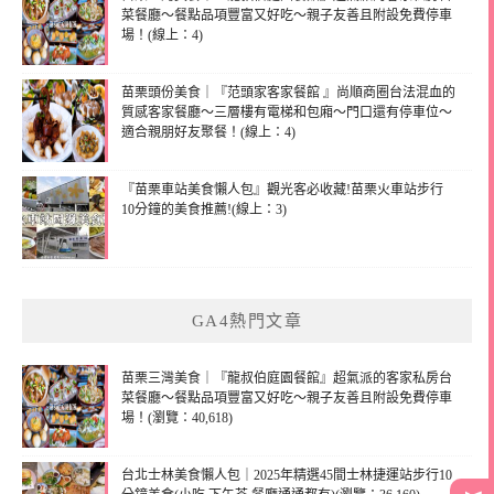
菜餐廳～餐點品項豐富又好吃～親子友善且附設免費停車
場！(線上：4)
苗栗頭份美食｜『范頭家客家餐館 』尚順商圈台法混血的
質感客家餐廳～三層樓有電梯和包廂～門口還有停車位～
適合親朋好友聚餐！(線上：4)
『苗栗車站美食懶人包』觀光客必收藏!苗栗火車站步行
10分鐘的美食推薦!(線上：3)
GA4熱門文章
苗栗三灣美食｜『龍叔伯庭園餐館』超氣派的客家私房台
菜餐廳～餐點品項豐富又好吃～親子友善且附設免費停車
場！(瀏覽：40,618)
台北士林美食懶人包｜2025年精選45間士林捷運站步行10