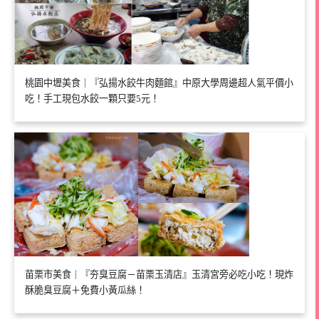
桃園中壢美食｜『弘揚水餃牛肉麵館』中原大學周邊超人氣平價小
吃！手工現包水餃一顆只要5元！
苗栗市美食｜『夯臭豆腐－苗栗玉清店』玉清宮旁必吃小吃！現炸
酥脆臭豆腐＋免費小黃瓜絲！