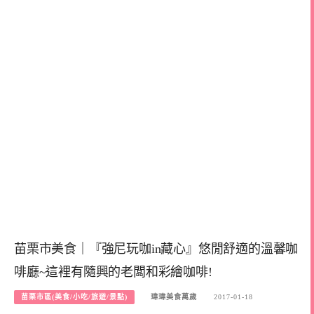
苗栗市美食｜『強尼玩咖in藏心』悠閒舒適的溫馨咖
啡廳~這裡有隨興的老闆和彩繪咖啡!
苗栗市區(美食/小吃/旅遊/景點)
瑋瑋美食萬歲
2017-01-18