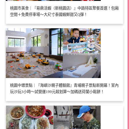
桃園市美食｜『易鼎活蝦（新桃園店）』中路特區聚餐首選！包廂
空間＋免費停車場～大尺寸泰國蝦鮮甜又Q彈！
桃園中壢景點｜『海嶼沙親子體驗館』青埔親子景點新開幕！室內
玩沙玩3小時～試營運199元超划算～加碼送荷蘭小鬆餅！