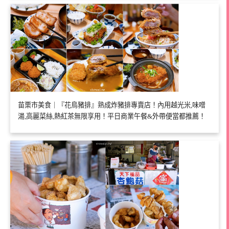
苗栗市美食｜『花鳥豬排』熟成炸豬排專賣店！內用越光米,味噌
湯,高麗菜絲,熱紅茶無限享用！平日商業午餐&外帶便當都推薦！