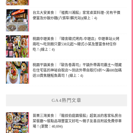
台北大安美食｜『褔賓川湘館』家常桌菜料理~另有平價
便當及炒飯炒麵(六張犁/麟光站)(線上：4)
桃園中壢美食｜『韓舍韓式烤肉-中壢店』中壢車站火烤
兩吃～吃到飽只要538元起～韓式小菜及豐富食材任你
吃！(線上：4)
桃園平鎮美食｜『歐告卷壽司』平鎮外帶壽司霸主～隱藏
在住宅區的神祕自取店～到店外帶自取打8折～滿600加碼
送10貫焦糖鮭魚壽司！(線上：4)
GA4熱門文章
苗栗三灣美食｜『龍叔伯庭園餐館』超氣派的客家私房台
菜餐廳～餐點品項豐富又好吃～親子友善且附設免費停車
場！(瀏覽：40,694)