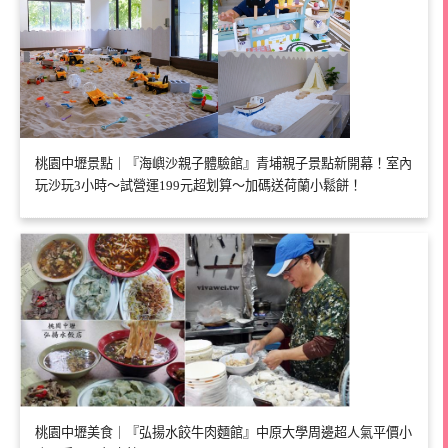
桃園中壢景點｜『海嶼沙親子體驗館』青埔親子景點新開幕！室內
玩沙玩3小時～試營運199元超划算～加碼送荷蘭小鬆餅！
桃園中壢美食｜『弘揚水餃牛肉麵館』中原大學周邊超人氣平價小