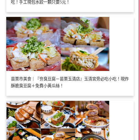
吃！手工現包水餃一顆只要5元！
苗栗市美食｜『夯臭豆腐－苗栗玉清店』玉清宮旁必吃小吃！現炸
酥脆臭豆腐＋免費小黃瓜絲！