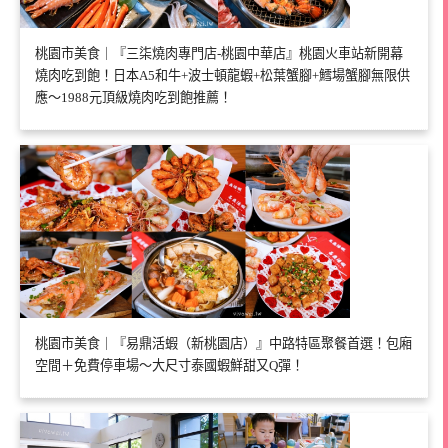
桃園市美食｜『三柒燒肉專門店-桃園中華店』桃園火車站新開幕
燒肉吃到飽！日本A5和牛+波士頓龍蝦+松葉蟹腳+鱈場蟹腳無限供
應～1988元頂級燒肉吃到飽推薦！
桃園市美食｜『易鼎活蝦（新桃園店）』中路特區聚餐首選！包廂
空間＋免費停車場～大尺寸泰國蝦鮮甜又Q彈！