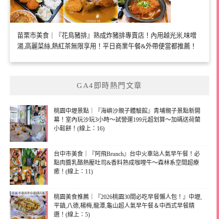
苗栗市美食｜『花鳥豬排』熟成炸豬排專賣店！內用越光米,味噌
湯,高麗菜絲,熱紅茶無限享用！平日商業午餐&外帶便當都推薦！
GA4即時熱門文章
桃園中壢景點｜『海嶼沙親子體驗館』青埔親子景點新開
幕！室內玩沙玩3小時～試營運199元超划算～加碼送荷蘭
小鬆餅！(線上：16)
台中市美食｜『阿飛Brunch』台中火車站人氣早午餐！必
點肉醬乳酪熱壓吐司&香料熟成咖哩牛～森林系空間超療
癒！(線上：11)
桃園美食推薦｜『2026桃園30間必吃早餐懶人包！』中壢,
平鎮,八德,楊梅,龍潭,龜山超人氣早午餐＆中西式早餐精
選！(線上：5)