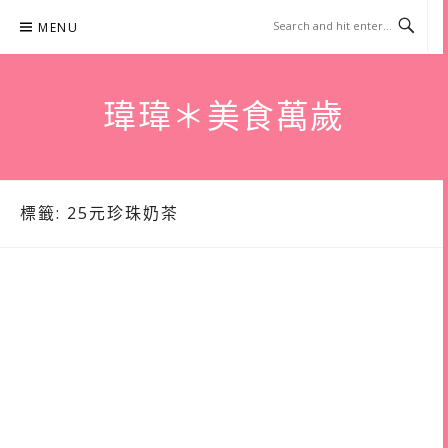
Skip
MENU
to
content
瑋瑋＊美食萬歲
標籤:
25元珍珠奶茶