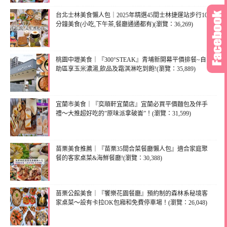
台北士林美食懶人包｜2025年精選45間士林捷運站步行10
分鐘美食(小吃,下午茶,餐廳通通都有)(瀏覽：36,269)
桃園中壢美食｜『300°STEAK』青埔新開幕平價排餐~自
助區享玉米濃湯,飲品及霜淇淋吃到飽!(瀏覽：35,889)
宜蘭市美食｜『奕順軒宜蘭店』宜蘭必買平價麵包及伴手
禮～大推超好吃的”原味派拿破崙”！(瀏覽：31,599)
苗栗美食推薦｜『苗栗35間合菜餐廳懶人包』適合家庭聚
餐的客家桌菜&海鮮餐廳!(瀏覽：30,388)
苗栗公館美食｜『饗樂花園餐廳』預約制的森林系秘境客
家桌菜～設有卡拉OK包廂和免費停車場！(瀏覽：26,048)