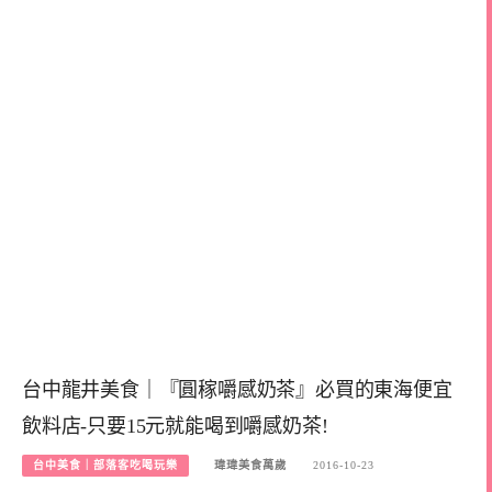
台中龍井美食｜『圓稼嚼感奶茶』必買的東海便宜
飲料店-只要15元就能喝到嚼感奶茶!
台中美食｜部落客吃喝玩樂
瑋瑋美食萬歲
2016-10-23