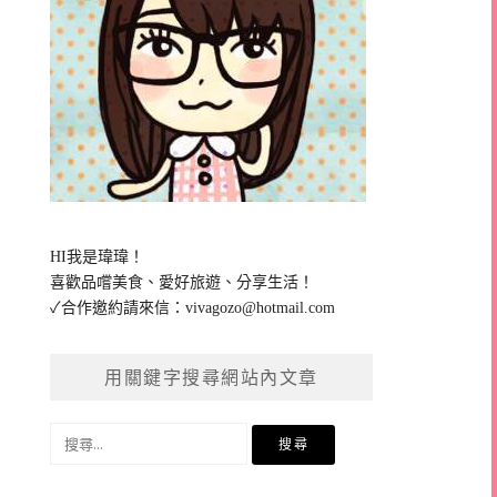
HI我是瑋瑋！
喜歡品嚐美食、愛好旅遊、分享生活！
✓合作邀約請來信：
vivagozo@hotmail.com
用關鍵字搜尋網站內文章
搜
尋
關