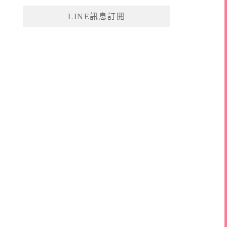
鍵
LINE訊息訂閱
字: