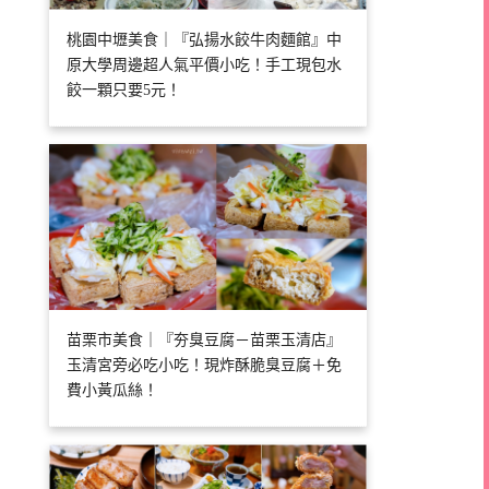
桃園中壢美食｜『弘揚水餃牛肉麵館』中
原大學周邊超人氣平價小吃！手工現包水
餃一顆只要5元！
苗栗市美食｜『夯臭豆腐－苗栗玉清店』
玉清宮旁必吃小吃！現炸酥脆臭豆腐＋免
費小黃瓜絲！