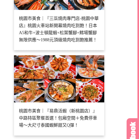
桃園市美食｜『三柒燒肉專門店-桃園中華
店』桃園火車站新開幕燒肉吃到飽！日本
A5和牛+波士頓龍蝦+松葉蟹腳+鱈場蟹腳
無限供應～1988元頂級燒肉吃到飽推薦！
桃園市美食｜『易鼎活蝦（新桃園店）』
中路特區聚餐首選！包廂空間＋免費停車
場～大尺寸泰國蝦鮮甜又Q彈！