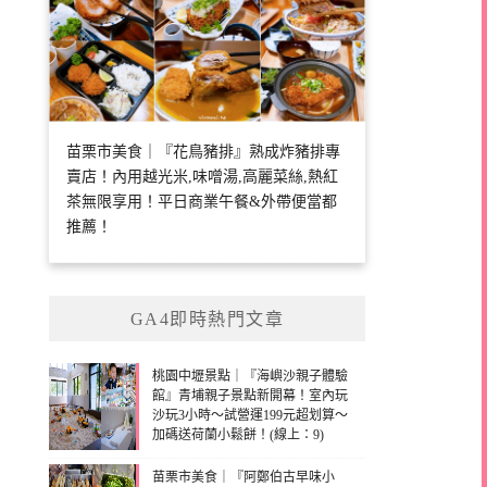
苗栗市美食｜『花鳥豬排』熟成炸豬排專
賣店！內用越光米,味噌湯,高麗菜絲,熱紅
茶無限享用！平日商業午餐&外帶便當都
推薦！
GA4即時熱門文章
桃園中壢景點｜『海嶼沙親子體驗
館』青埔親子景點新開幕！室內玩
沙玩3小時～試營運199元超划算～
加碼送荷蘭小鬆餅！(線上：9)
苗栗市美食｜『阿鄭伯古早味小