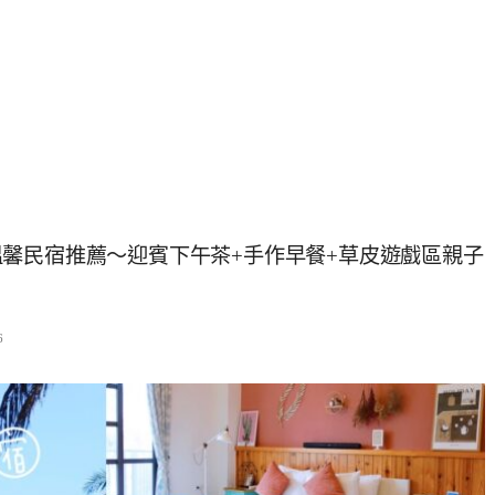
馨民宿推薦～迎賓下午茶+手作早餐+草皮遊戲區親子
6