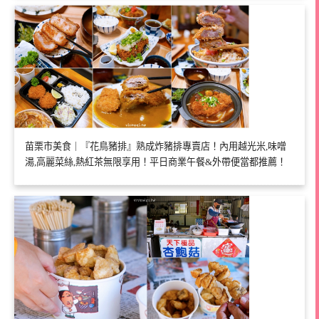
苗栗市美食｜『花鳥豬排』熟成炸豬排專賣店！內用越光米,味噌
湯,高麗菜絲,熱紅茶無限享用！平日商業午餐&外帶便當都推薦！