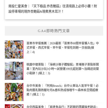
南投仁愛美食｜『天下極品 炸杏鮑菇』往清境路上必停小攤！附
設停車場的現炸杏鮑菇&現煮黑木耳汁！
GA4即時熱門文章
苗栗市早餐推薦｜2026最新「苗栗市60間早餐懶人包」中
式早餐、西式早餐、早午餐、早餐吃到飽一次收錄(線
上：4)
桃園中壢景點｜『海嶼沙親子體驗館』青埔親子景點新開
幕！室內玩沙玩3小時～試營運199元超划算～加碼送荷蘭
小鬆餅！(線上：3)
台中市美食｜『阿飛Brunch』台中火車站人氣早午餐！必
點肉醬乳酪熱壓吐司&香料熟成咖哩牛～森林系空間超療
癒！(線上：1)
台中西區美食｜『易達食品行』不起眼的隱藏版老餅店~