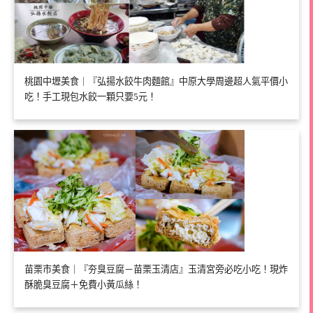
桃園中壢美食｜『弘揚水餃牛肉麵館』中原大學周邊超人氣平價小
吃！手工現包水餃一顆只要5元！
苗栗市美食｜『夯臭豆腐－苗栗玉清店』玉清宮旁必吃小吃！現炸
酥脆臭豆腐＋免費小黃瓜絲！