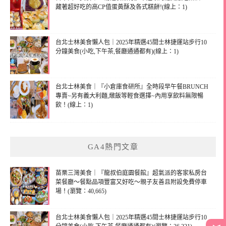
藏著超好吃的高CP值蛋黃酥及各式糕餅!(線上：1)
台北士林美食懶人包｜2025年精選45間士林捷運站步行10
分鐘美食(小吃,下午茶,餐廳通通都有)(線上：1)
台北士林美食｜『小倉庫食研所』全時段早午餐BRUNCH
專賣~另有義大利麵,燉飯等輕食選擇~內用享飲料無限暢
飲！(線上：1)
GA4熱門文章
苗栗三灣美食｜『龍叔伯庭園餐館』超氣派的客家私房台
菜餐廳～餐點品項豐富又好吃～親子友善且附設免費停車
場！(瀏覽：40,665)
台北士林美食懶人包｜2025年精選45間士林捷運站步行10