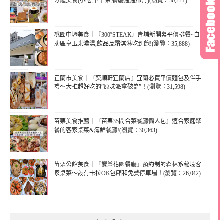
分鐘美食(小吃,下午茶,餐廳通通都有)(瀏覽：36,221)
桃園中壢美食｜『300°STEAK』青埔新開幕平價排餐~自
助區享玉米濃湯,飲品及霜淇淋吃到飽!(瀏覽：35,888)
宜蘭市美食｜『奕順軒宜蘭店』宜蘭必買平價麵包及伴手
禮～大推超好吃的”原味派拿破崙”！(瀏覽：31,598)
苗栗美食推薦｜『苗栗35間合菜餐廳懶人包』適合家庭聚
餐的客家桌菜&海鮮餐廳!(瀏覽：30,363)
苗栗公館美食｜『饗樂花園餐廳』預約制的森林系秘境客
家桌菜～設有卡拉OK包廂和免費停車場！(瀏覽：26,042)