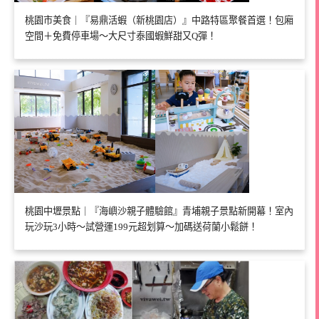
桃園市美食｜『易鼎活蝦（新桃園店）』中路特區聚餐首選！包廂
空間＋免費停車場～大尺寸泰國蝦鮮甜又Q彈！
桃園中壢景點｜『海嶼沙親子體驗館』青埔親子景點新開幕！室內
玩沙玩3小時～試營運199元超划算～加碼送荷蘭小鬆餅！