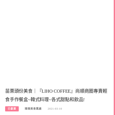
苗栗頭份美食｜『LIHO COFFEE』尚順商圈專賣輕
食手作餐盒~韓式料理~各式甜點和飲品!
已歇業
瑋瑋美食萬歲
2021-03-10