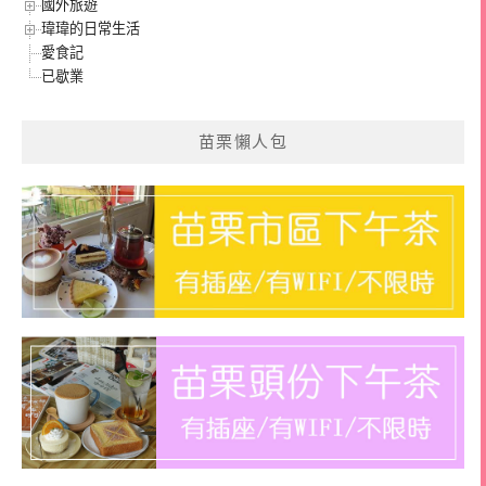
國外旅遊
瑋瑋的日常生活
愛食記
已歇業
苗栗懶人包