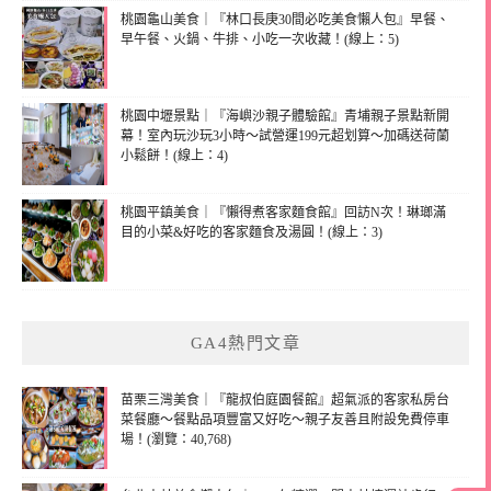
桃園龜山美食｜『林口長庚30間必吃美食懶人包』早餐、
早午餐、火鍋、牛排、小吃一次收藏！(線上：5)
桃園中壢景點｜『海嶼沙親子體驗館』青埔親子景點新開
幕！室內玩沙玩3小時～試營運199元超划算～加碼送荷蘭
小鬆餅！(線上：4)
桃園平鎮美食｜『懶得煮客家麵食館』回訪N次！琳瑯滿
目的小菜&好吃的客家麵食及湯圓！(線上：3)
GA4熱門文章
苗栗三灣美食｜『龍叔伯庭園餐館』超氣派的客家私房台
菜餐廳～餐點品項豐富又好吃～親子友善且附設免費停車
場！(瀏覽：40,768)