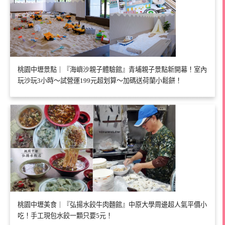
桃園中壢景點｜『海嶼沙親子體驗館』青埔親子景點新開幕！室內
玩沙玩3小時～試營運199元超划算～加碼送荷蘭小鬆餅！
桃園中壢美食｜『弘揚水餃牛肉麵館』中原大學周邊超人氣平價小
吃！手工現包水餃一顆只要5元！