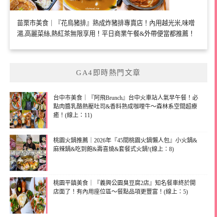
苗栗市美食｜『花鳥豬排』熟成炸豬排專賣店！內用越光米,味噌
湯,高麗菜絲,熱紅茶無限享用！平日商業午餐&外帶便當都推薦！
GA4即時熱門文章
台中市美食｜『阿飛Brunch』台中火車站人氣早午餐！必
點肉醬乳酪熱壓吐司&香料熟成咖哩牛～森林系空間超療
癒！(線上：11)
桃園火鍋推薦｜2026年『45間桃園火鍋懶人包』小火鍋&
麻辣鍋&吃到飽&壽喜燒&套餐式火鍋!(線上：8)
桃園平鎮美食｜『義興公園臭豆腐2店』知名餐車終於開
店面了！有內用座位區～餐點品項更豐富！(線上：5)