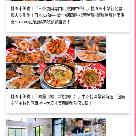
桃園市美食｜『三柒燒肉專門店-桃園中華店』桃園火車站新開幕
燒肉吃到飽！日本A5和牛+波士頓龍蝦+松葉蟹腳+鱈場蟹腳無限供
應～1988元頂級燒肉吃到飽推薦！
桃園市美食｜『易鼎活蝦（新桃園店）』中路特區聚餐首選！包廂
空間＋特約停車場～大尺寸泰國蝦鮮甜又Q彈！