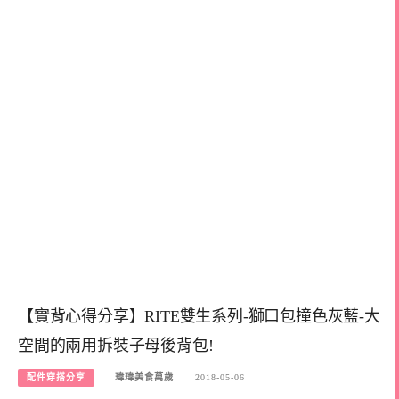
【實背心得分享】RITE雙生系列-獅口包撞色灰藍-大
空間的兩用拆裝子母後背包!
配件穿搭分享
瑋瑋美食萬歲
2018-05-06