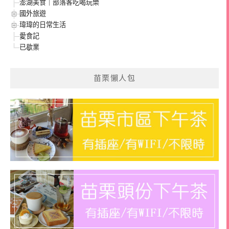
澎湖美食｜部落客吃喝玩樂
國外旅遊
瑋瑋的日常生活
愛食記
已歇業
苗栗懶人包