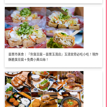
苗栗市美食｜『夯臭豆腐－苗栗玉清店』玉清宮旁必吃小吃！現炸
酥脆臭豆腐＋免費小黃瓜絲！