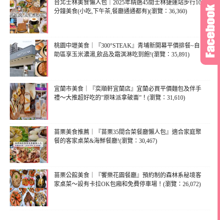
台北士林美食懶人包｜2025年精選45間士林捷運站步行10
分鐘美食(小吃,下午茶,餐廳通通都有)(瀏覽：36,360)
桃園中壢美食｜『300°STEAK』青埔新開幕平價排餐~自
助區享玉米濃湯,飲品及霜淇淋吃到飽!(瀏覽：35,891)
宜蘭市美食｜『奕順軒宜蘭店』宜蘭必買平價麵包及伴手
禮～大推超好吃的”原味派拿破崙”！(瀏覽：31,610)
苗栗美食推薦｜『苗栗35間合菜餐廳懶人包』適合家庭聚
餐的客家桌菜&海鮮餐廳!(瀏覽：30,467)
苗栗公館美食｜『饗樂花園餐廳』預約制的森林系秘境客
家桌菜～設有卡拉OK包廂和免費停車場！(瀏覽：26,072)