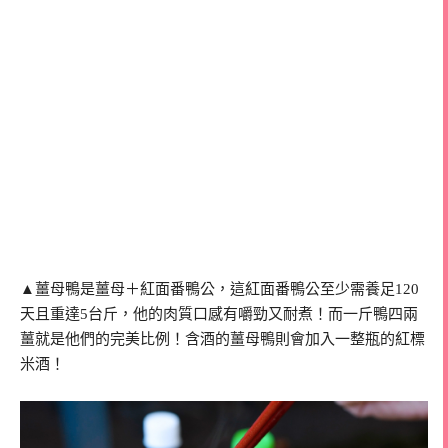
▲薑母鴨是薑母＋紅面番鴨公，這紅面番鴨公至少需養足120
天且重達5台斤，他的肉質口感有嚼勁又耐煮！而一斤鴨四兩
薑就是他們的完美比例！含酒的薑母鴨則會加入一整瓶的紅標
米酒！