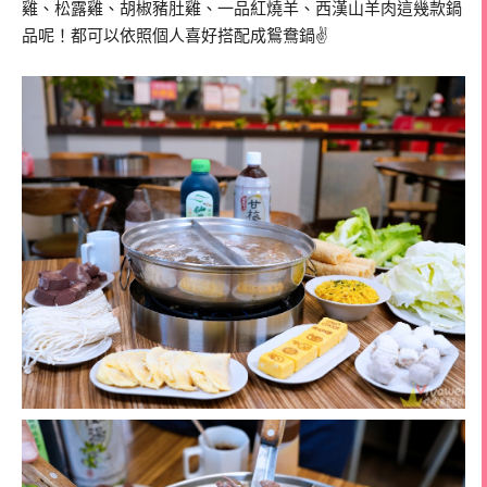
雞、松露雞、胡椒豬肚雞、一品紅燒羊、西漢山羊肉這幾款鍋
品呢！都可以依照個人喜好搭配成鴛鴦鍋✌️