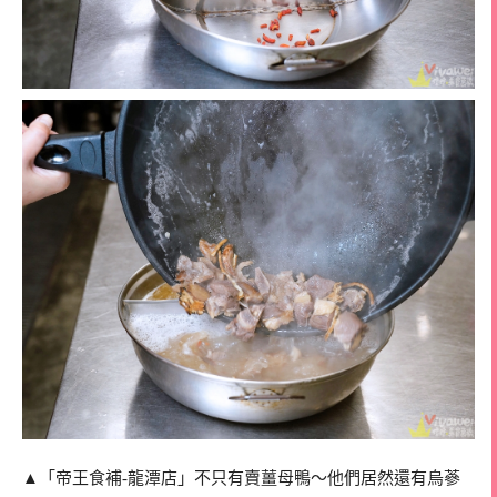
▲「帝王食補-龍潭店」不只有賣薑母鴨～他們居然還有烏蔘