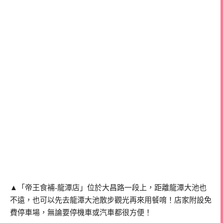
▲「帝王食補-龍潭店」位於大昌路一段上，距離龍潭大池也
不遠，也可以先去龍潭大池散步觀光再來用餐唷！店家附設免
費停車場，無論要停機車或汽車都很方便！