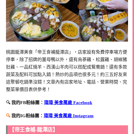
桃園龍潭美食「帝王食補龍潭店」，店家設有免費停車場方便
停車，除了招牌的薑母鴨以外，還有烏蔘雞、松露雞、胡椒豬
肚雞、一品紅燒羊、西漢山羊肉可以搭配成鴛鴦鍋！還有多款
蔬菜及配料可加點入鍋！熱炒的品項也很多元！約三五好友來
這聚餐吃鍋準沒錯！文章內有店家地址、電話、營業時間、完
整菜單價目表供參考！
🔍 我的FB粉絲團：
瑋瑋 美食萬歲 Facebook
🔍
我的IG粉絲團：
瑋瑋 美食萬歲 Instagram
【帝王食補-龍潭店】