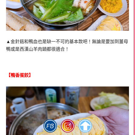
▲金針菇和鴨血也是缺一不可的基本款吧！無論是要加到薑母
鴨或是西漢山羊肉鍋都很適合！
【鴨香蛋餃】