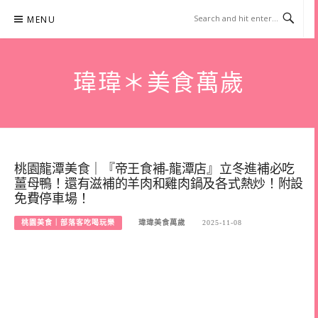
Skip
MENU
to
content
瑋瑋＊美食萬歲
桃園龍潭美食｜『帝王食補-龍潭店』立冬進補必吃
薑母鴨！還有滋補的羊肉和雞肉鍋及各式熱炒！附設
免費停車場！
桃園美食｜部落客吃喝玩樂
瑋瑋美食萬歲
2025-11-08