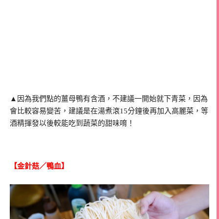
▲因為我們點的薑母鴨有含酒，不建議一開始就下青菜，因為
會比較容易變苦，建議是在湯煮滾15分鐘後再加入高麗菜，等
酒精揮發以後較能吃到蔬菜的甜味唷！
【金針菇／鴨血】