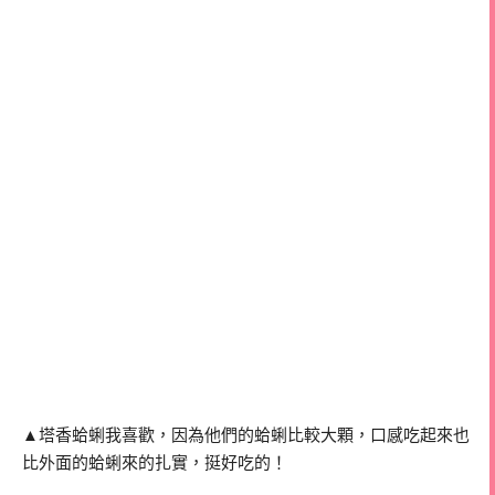
▲塔香蛤蜊我喜歡，因為他們的蛤蜊比較大顆，口感吃起來也
比外面的蛤蜊來的扎實，挺好吃的！