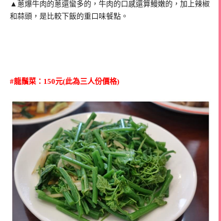
▲蔥爆牛肉的蔥還蠻多的，牛肉的口感還算鰻嫩的，加上辣椒
和蒜頭，是比較下飯的重口味餐點。
#龍鬚菜：150元
(此為三人份價格)