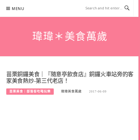
Skip
MENU
to
content
瑋瑋＊美食萬歲
苗栗銅鑼美食｜『隨意亭飲食店』銅鑼火車站旁的客
家美食熱炒-第三代老店！
苗栗美食｜部落客吃喝玩樂
瑋瑋美食萬歲
2017-06-09