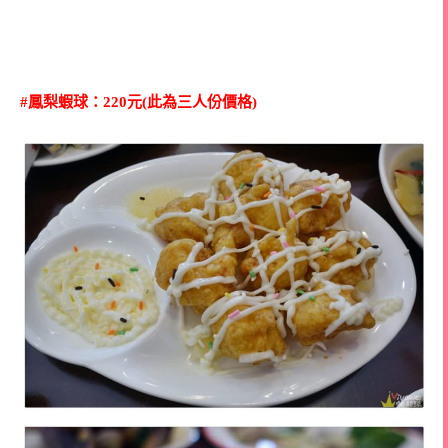
#鳳梨蝦球：220元(此為三人份價格)