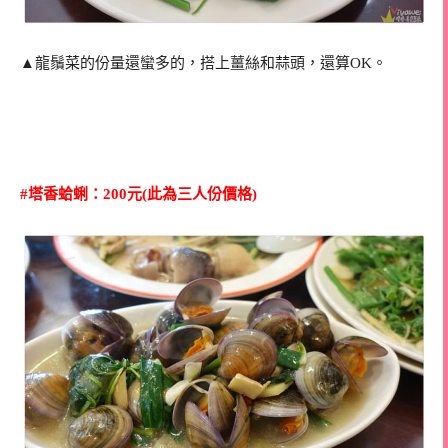
▲龍鬚菜的份量還蠻多的，搭上薑絲和蒜頭，還算OK。
#塔香蛤蜊：200元
(此為三人份價格)