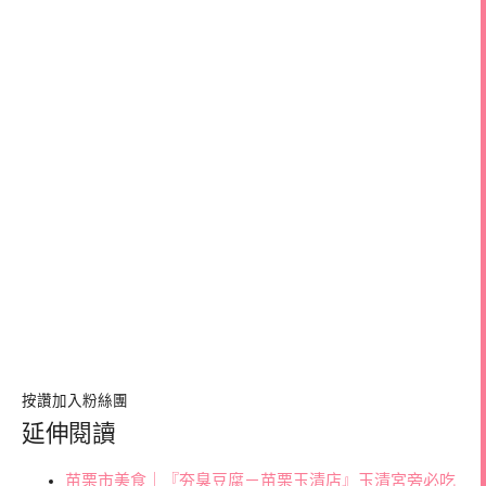
按讚加入粉絲團
延伸閱讀
苗栗市美食｜『夯臭豆腐－苗栗玉清店』玉清宮旁必吃