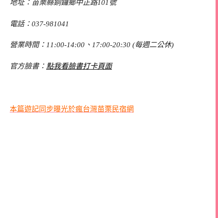
地址：苗栗縣銅鑼鄉中正路101號
電話：037-981041
營業時間：11:00-14:00、17:00-20:30 (每週二公休)
官方臉書：
點我看臉書打卡頁面
本篇遊記同步曝光於瘋台灣苗栗民宿網