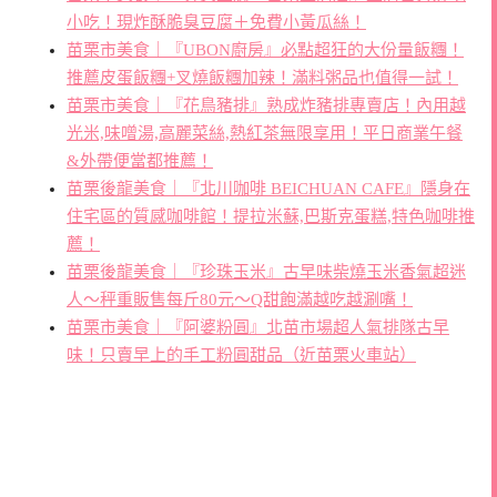
小吃！現炸酥脆臭豆腐＋免費小黃瓜絲！
苗栗市美食｜『UBON廚房』必點超狂的大份量飯糰！
推薦皮蛋飯糰+叉燒飯糰加辣！滿料粥品也值得一試！
苗栗市美食｜『花鳥豬排』熟成炸豬排專賣店！內用越
光米,味噌湯,高麗菜絲,熱紅茶無限享用！平日商業午餐
&外帶便當都推薦！
苗栗後龍美食｜『北川咖啡 BEICHUAN CAFE』隱身在
住宅區的質感咖啡館！提拉米蘇,巴斯克蛋糕,特色咖啡推
薦！
苗栗後龍美食｜『珍珠玉米』古早味柴燒玉米香氣超迷
人～秤重販售每斤80元～Q甜飽滿越吃越涮嘴！
苗栗市美食｜『阿婆粉圓』北苗市場超人氣排隊古早
味！只賣早上的手工粉圓甜品（近苗栗火車站）