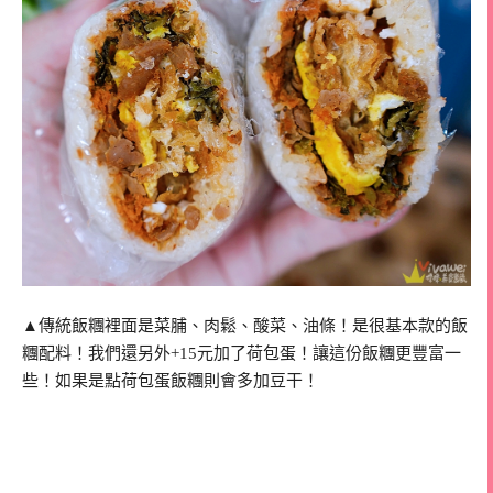
▲傳統飯糰裡面是菜脯、肉鬆、酸菜、油條！是很基本款的飯
糰配料！我們還另外+15元加了荷包蛋！讓這份飯糰更豐富一
些！如果是點荷包蛋飯糰則會多加豆干！