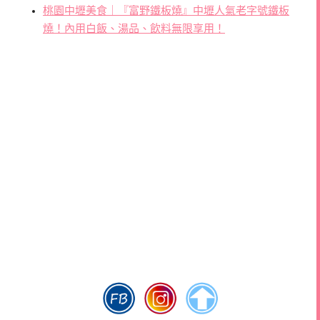
桃園中壢美食｜『富野鐵板燒』中壢人氣老字號鐵板
燒！內用白飯、湯品、飲料無限享用！