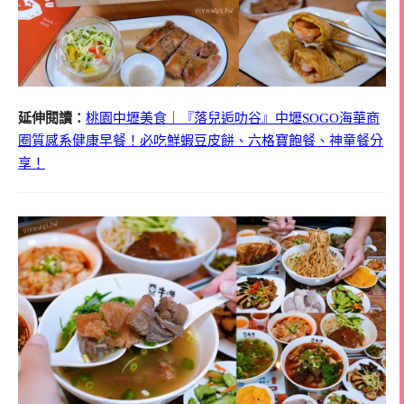
延伸閱讀：
桃園中壢美食｜『落兒逅叻谷』中壢SOGO海華商
圈質感系健康早餐！必吃鮮蝦豆皮餅、六格寶飽餐、神童餐分
享！