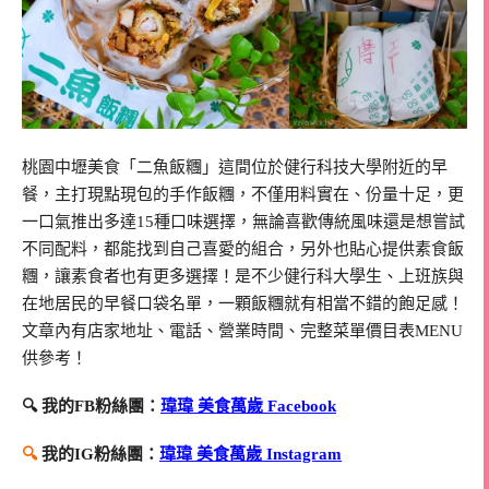
桃園中壢美食「二魚飯糰」這間位於健行科技大學附近的早
餐，主打現點現包的手作飯糰，不僅用料實在、份量十足，更
一口氣推出多達15種口味選擇，無論喜歡傳統風味還是想嘗試
不同配料，都能找到自己喜愛的組合，另外也貼心提供素食飯
糰，讓素食者也有更多選擇！是不少健行科大學生、上班族與
在地居民的早餐口袋名單，一顆飯糰就有相當不錯的飽足感！
文章內有店家地址、電話、營業時間、完整菜單價目表MENU
供參考！
🔍 我的FB粉絲團：
瑋瑋 美食萬歲 Facebook
🔍
我的IG粉絲團：
瑋瑋 美食萬歲 Instagram