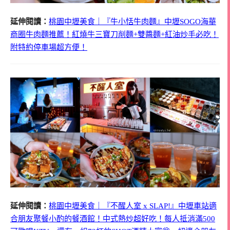
延伸閱讀：
桃園中壢美食｜『牛小恬牛肉麵』中壢SOGO海華
商圈牛肉麵推薦！紅燒牛三寶刀削麵+雙醬麵+紅油炒手必吃！
附特約停車場超方便！
延伸閱讀：
桃園中壢美食｜『不醒人室 x SLAP!』中壢車站適
合朋友聚餐小酌的餐酒館！中式熱炒超好吃！每人抵消滿500