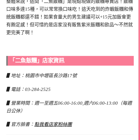
整體來說，這間「二魚飯糰」是現點現做的飯糰專賣店！飯糰
口味多達15種，可以常常換口味吃！這天吃到的炸蝦飯糰和傳
統飯糰都還不錯！如果食量大的男生建議可以+15元加飯會更
有飽足感！但可惜的是店家沒有販售紫米飯糰和飲品～不然就
更完美了啊！
「二魚飯糰」店家資訊
▋地址：桃園市中壢區長沙路17號
▋電話：03-284-2525
▋營業時間：週一至週五06:00-16:00,週六06:00-13:00（每週
日公休）
▋官方臉書：
點我看店家粉絲團