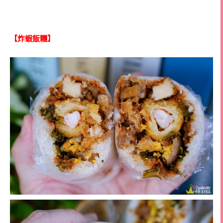
【炸蝦飯糰】