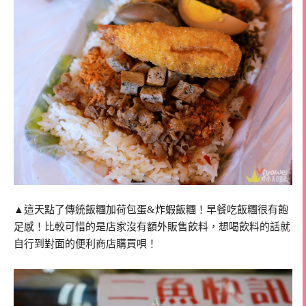
▲這天點了傳統飯糰加荷包蛋&炸蝦飯糰！早餐吃飯糰很有飽
足感！比較可惜的是店家沒有額外販售飲料，想喝飲料的話就
自行到對面的便利商店購買唄！