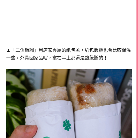
▲「二魚飯糰」用店家專屬的紙包著，紙包飯糰也會比較保溫
一些，外帶回家品嚐，拿在手上都還是熱騰騰的！