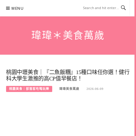
Skip
MENU
to
content
瑋瑋＊美食萬歲
桃園中壢美食｜『二魚飯糰』15種口味任你選！健行
科大學生激推的高CP值早餐店！
桃園美食｜部落客吃喝玩樂
瑋瑋美食萬歲
2026-06-09