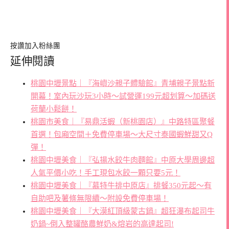
按讚加入粉絲團
延伸閱讀
桃園中壢景點｜『海嶼沙親子體驗館』青埔親子景點新
開幕！室內玩沙玩3小時～試營運199元超划算～加碼送
荷蘭小鬆餅！
桃園市美食｜『易鼎活蝦（新桃園店）』中路特區聚餐
首選！包廂空間＋免費停車場～大尺寸泰國蝦鮮甜又Q
彈！
桃園中壢美食｜『弘揚水餃牛肉麵館』中原大學周邊超
人氣平價小吃！手工現包水餃一顆只要5元！
桃園中壢美食｜『慕特牛排中原店』排餐350元起～有
自助吧及薯條無限續～附設免費停車場！
桃園中壢美食｜『大漠紅頂級蒙古鍋』超狂瀑布起司牛
奶鍋~倒入整罐酪農鮮奶&熔岩的高達起司!