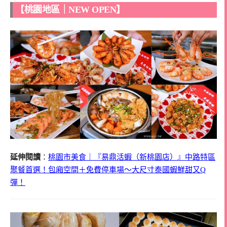
【桃園地區｜NEW OPEN】
延伸閱讀
：
桃園市美食｜『易鼎活蝦（新桃園店）』中路特區
聚餐首選！包廂空間＋免費停車場～大尺寸泰國蝦鮮甜又Q
彈！