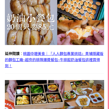
延伸閱讀
：
桃園中壢美食｜『人人麵包專業烘焙』青埔隱藏版
的麵包工廠~超夯的排隊爆漿餐包~牛排館奶油餐包這裡買得
到！