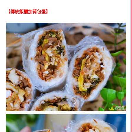
【傳統飯糰加荷包蛋】