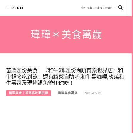
Skip
MENU
to
content
瑋瑋＊美食萬歲
苗栗頭份美食｜『和牛涮-頭份尚順育樂世界店』和
牛鍋物吃到飽！還有蔬菜自助吧,和牛黑咖哩,炙燒和
牛壽司及現烤鯛魚燒任你吃！
苗栗美食｜部落客吃喝玩樂
瑋瑋美食萬歲
2023-09-27