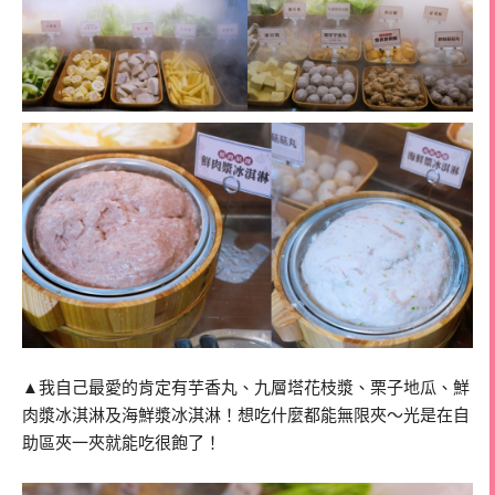
▲我自己最愛的肯定有芋香丸、九層塔花枝漿、栗子地瓜、鮮
肉漿冰淇淋及海鮮漿冰淇淋！想吃什麼都能無限夾～光是在自
助區夾一夾就能吃很飽了！