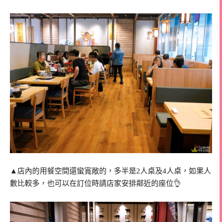
▲店內的用餐空間還蠻寬敞的，多半是2人桌及4人桌，如果人
數比較多，也可以在訂位時請店家安排鄰近的座位👌