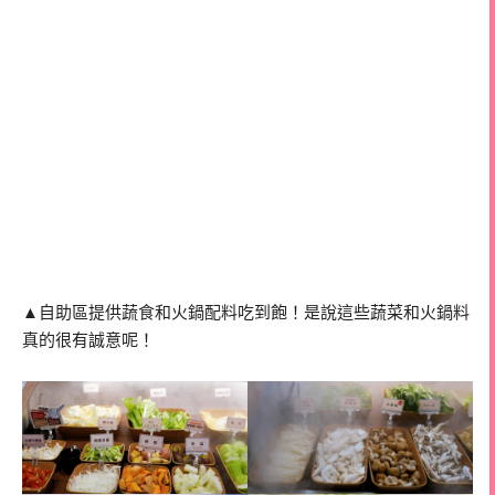
▲自助區提供蔬食和火鍋配料吃到飽！是說這些蔬菜和火鍋料
真的很有誠意呢！