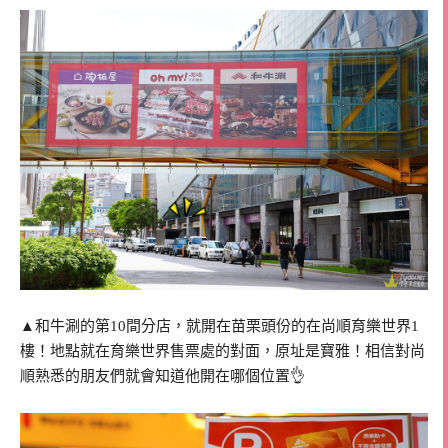
▲和牛涮的第10間分店，就開在苗栗頭份的在尚順育樂世界1
樓！地點就在育樂世界售票處的對面，原址是寶雅！相信對尚
順熟悉的朋友們就會知道他開在哪個位置👌