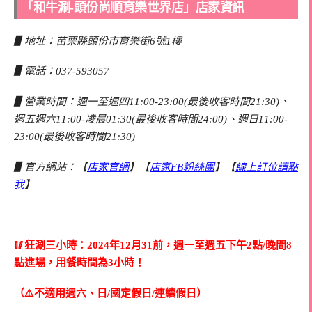
「和牛涮-頭份尚順育樂世界店」店家資訊
▋地址：苗栗縣頭份市育樂街6號1樓
▋電話：037-593057
▋營業時間：週一至週四11:00-23:00(最後收客時間21:30)、
週五週六11:00-凌晨01:30(最後收客時間24:00)、週日11:00-
23:00(最後收客時間21:30)
▋官方網站：【
店家官網
】【
店家FB粉絲團
】【
線上訂位請點
我
】
🥢狂涮三小時：2024年12月31前，週一至週五下午2點/晚間8
點進場，用餐時間為3小時！
（⚠️不適用週六、日/國定假日/連續假日）