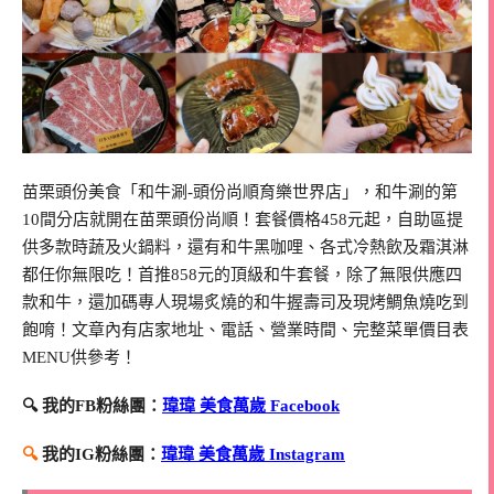
苗栗頭份美食「和牛涮-頭份尚順育樂世界店」，和牛涮的第
10間分店就開在苗栗頭份尚順！套餐價格458元起，自助區提
供多款時蔬及火鍋料，還有和牛黑咖哩、各式冷熱飲及霜淇淋
都任你無限吃！首推858元的頂級和牛套餐，除了無限供應四
款和牛，還加碼專人現場炙燒的和牛握壽司及現烤鯛魚燒吃到
飽唷！文章內有店家地址、電話、營業時間、完整菜單價目表
MENU供參考！
🔍 我的FB粉絲團：
瑋瑋 美食萬歲 Facebook
🔍
我的IG粉絲團：
瑋瑋 美食萬歲 Instagram