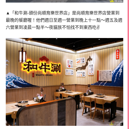
▲「和牛涮-頭份尚順育樂世界店」是尚順育樂世界店營業到
最晚的餐廳喔！他們週日至週一營業到晚上十一點～週五及週
六營業到凌晨一點半～夜貓族不怕找不到東西吃✌️