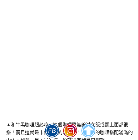
▲和牛黑咖哩超必吃，這個咖哩醬無論淋在飯或麵上面都很
搭！而且這就是市售咖哩的水準啊！大人味的咖哩搭配滿滿的