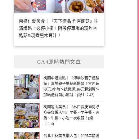
南投仁愛美食｜『天下極品 炸杏鮑菇』往
清境路上必停小攤！附設停車場的現炸杏
鮑菇&現煮黑木耳汁！
GA4即時熱門文章
桃園中壢景點｜『海嶼沙親子體驗
館』青埔親子景點新開幕！室內玩
沙玩3小時～試營運199元超划算～
加碼送荷蘭小鬆餅！(線上：42)
桃園龜山美食｜『林口長庚30間必
吃美食懶人包』早餐、早午餐、火
鍋、牛排、小吃一次收藏！(線
上：4)
台北士林美食懶人包｜2025年精選