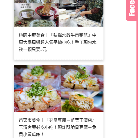
桃園中壢美食｜『弘揚水餃牛肉麵館』中
原大學周邊超人氣平價小吃！手工現包水
餃一顆只要5元！
苗栗市美食｜『夯臭豆腐－苗栗玉清店』
玉清宮旁必吃小吃！現炸酥脆臭豆腐＋免
費小黃瓜絲！