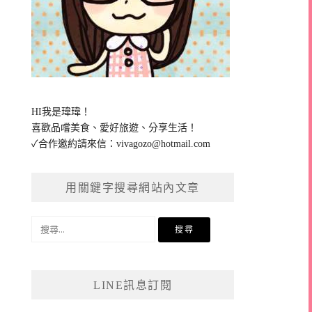
HI我是瑋瑋！
喜歡品嚐美食、愛好旅遊、分享生活！
✓合作邀約請來信：
vivagozo@hotmail.com
用關鍵字搜尋網站內文章
搜
尋
關
鍵
LINE訊息訂閱
字: