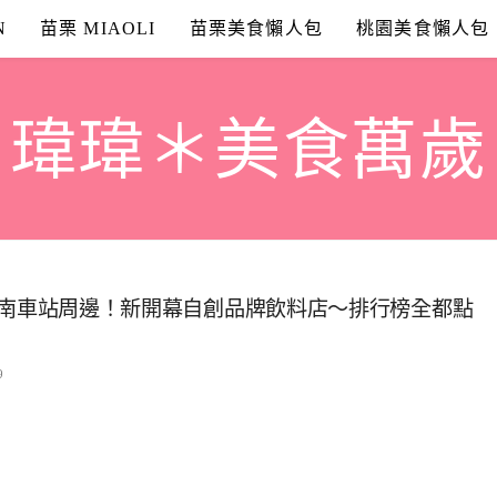
N
苗栗 MIAOLI
苗栗美食懶人包
桃園美食懶人包
瑋瑋＊美食萬歲
7』竹南車站周邊！新開幕自創品牌飲料店～排行榜全都點
9