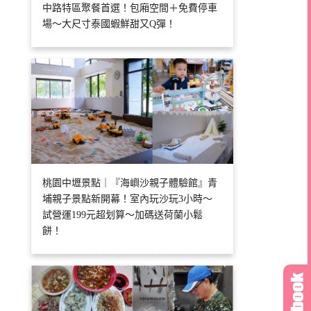
中路特區聚餐首選！包廂空間＋免費停車
場～大尺寸泰國蝦鮮甜又Q彈！
桃園中壢景點｜『海嶼沙親子體驗館』青
埔親子景點新開幕！室內玩沙玩3小時～
試營運199元超划算～加碼送荷蘭小鬆
餅！