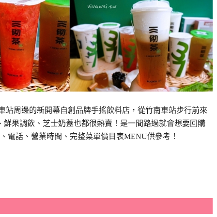
於竹南車站周邊的新開幕自創品牌手搖飲料店，從竹南車站步行前來
、鮮果調飲、芝士奶蓋也都很熱賣！是一間路過就會想要回購
址、電話、營業時間、完整菜單價目表MENU供參考！