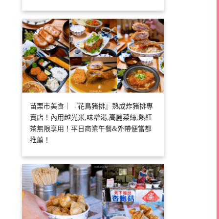
苗栗市美食｜『花鳥豬排』熟成炸豬排專
賣店！內用越光米,味噌湯,高麗菜絲,熱紅
茶無限享用！平日商業午餐&外帶便當都
推薦！