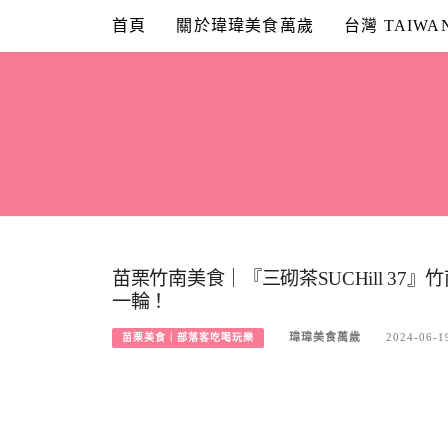
Skip
首頁
關於瑋瑋美食萬歲
台灣 TAIWA
to
content
苗栗竹南美食｜『三砌茶SUCHill 3
一輪！
瑋瑋美食萬歲
2024-06-1
苗栗美食｜部落客吃喝玩樂