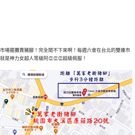
市場擺攤賣豬腳！完全閒不下來啊！每週六會在台北的雙連市
是神力女超人等級阿👏👏👏超級佩服！