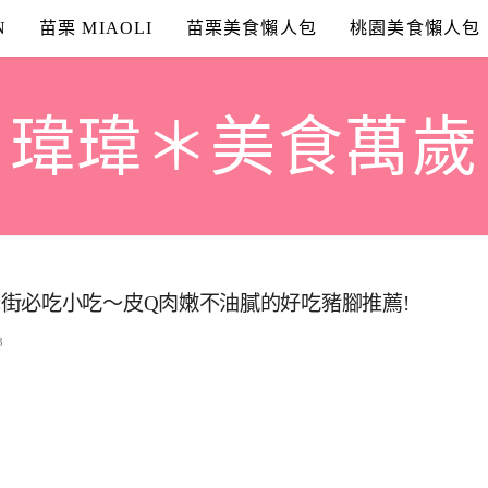
N
苗栗 MIAOLI
苗栗美食懶人包
桃園美食懶人包
瑋瑋＊美食萬歲
街必吃小吃～皮Q肉嫩不油膩的好吃豬腳推薦!
3