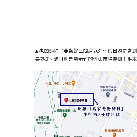
▲老闆娘除了要顧好三間店以外～假日還是會到
場擺攤、週日則是到新竹的竹東市場擺攤！根本就