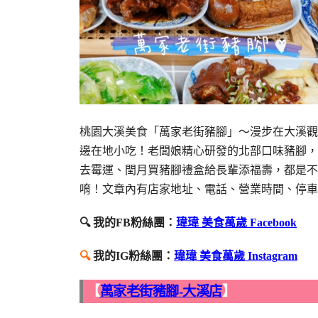
桃園大溪美食「萬家老街豬腳」～漫步在大溪觀
邊在地小吃！老闆娘精心研發的北部口味豬腳，
去霉運、閏月買豬腳禮盒給長輩添福壽，都是不
唷！文章內有店家地址、電話、營業時間、停車
🔍 我的FB粉絲團：
瑋瑋 美食萬歲 Facebook
🔍
我的IG粉絲團：
瑋瑋 美食萬歲 Instagram
【
萬家老街豬腳-大溪店
】