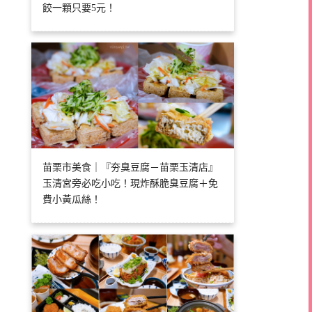
餃一顆只要5元！
苗栗市美食｜『夯臭豆腐－苗栗玉清店』
玉清宮旁必吃小吃！現炸酥脆臭豆腐＋免
費小黃瓜絲！