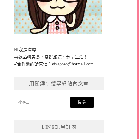
HI我是瑋瑋！
喜歡品嚐美食、愛好旅遊、分享生活！
✓合作邀約請來信：
vivagozo@hotmail.com
用關鍵字搜尋網站內文章
搜
尋
關
鍵
LINE訊息訂閱
字: