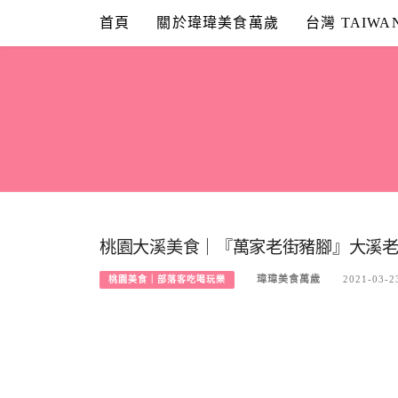
Skip
首頁
關於瑋瑋美食萬歲
台灣 TAIWA
to
content
桃園大溪美食｜『萬家老街豬腳』大溪老
瑋瑋美食萬歲
2021-03-2
桃園美食｜部落客吃喝玩樂