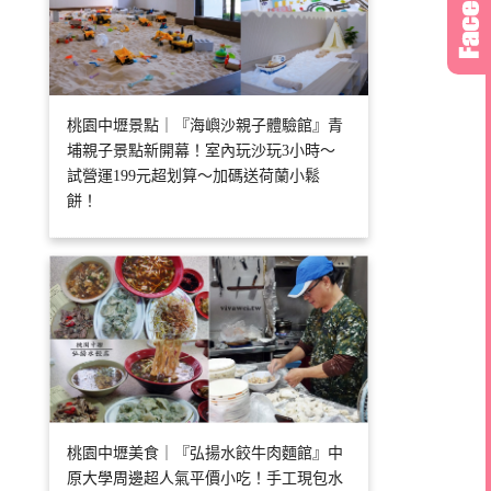
桃園中壢景點｜『海嶼沙親子體驗館』青
埔親子景點新開幕！室內玩沙玩3小時～
試營運199元超划算～加碼送荷蘭小鬆
餅！
桃園中壢美食｜『弘揚水餃牛肉麵館』中
原大學周邊超人氣平價小吃！手工現包水