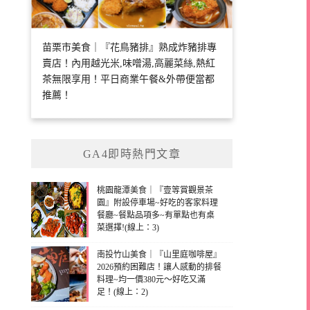
苗栗市美食｜『花鳥豬排』熟成炸豬排專
賣店！內用越光米,味噌湯,高麗菜絲,熱紅
茶無限享用！平日商業午餐&外帶便當都
推薦！
GA4即時熱門文章
桃園龍潭美食｜『壹等賞觀景茶
園』附設停車場~好吃的客家料理
餐廳~餐點品項多~有單點也有桌
菜選擇!(線上：3)
南投竹山美食｜『山里庭咖啡屋』
2026預約困難店！讓人感動的排餐
料理~均一價380元～好吃又滿
足！(線上：2)