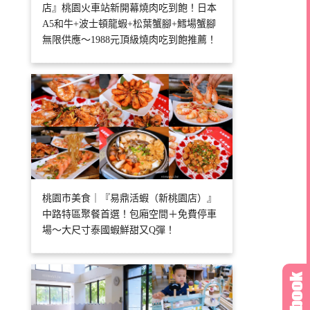
店』桃園火車站新開幕燒肉吃到飽！日本
A5和牛+波士頓龍蝦+松葉蟹腳+鱈場蟹腳
無限供應～1988元頂級燒肉吃到飽推薦！
桃園市美食｜『易鼎活蝦（新桃園店）』
中路特區聚餐首選！包廂空間＋免費停車
場～大尺寸泰國蝦鮮甜又Q彈！