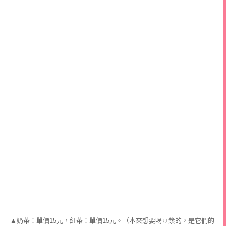
▲奶茶：單價15元，紅茶：單價15元。（本來想要喝豆漿的，是它們的