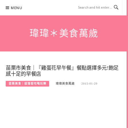
Skip
MENU
to
content
瑋瑋＊美食萬歲
苗栗市美食｜『雞蛋花早午餐』餐點選擇多元!飽足
感十足的早餐店
苗栗美食｜部落客吃喝玩樂
瑋瑋美食萬歲
2015-01-29