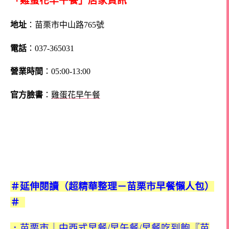
「雞蛋花早午餐」店家資訊
地址
：苗栗市中山路765號
電話
：037-365031
營業時間
：05:00-13:00
官方臉書
：
雞蛋花早午餐
＃延伸閱讀（超精華整理－苗栗市早餐懶人包）
＃
．
苗栗市｜中西式早餐/早午餐/早餐吃到飽『苗