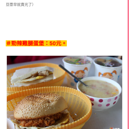
豆漿早就賣光了）
＃勁辣雞腿蛋堡：50元。