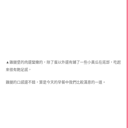
▲雞腿堡的肉還蠻嫩的，除了蛋以外還有鋪了一些小黃瓜在底部，吃起
來很有飽足感，
雞腿的口感還不錯，算是今天的早餐中我們比較滿意的一道。