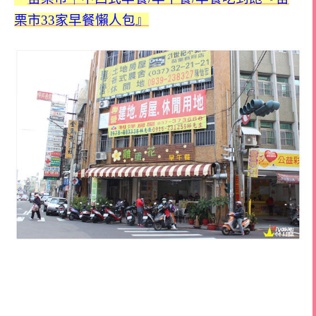
栗市33家早餐懶人包』