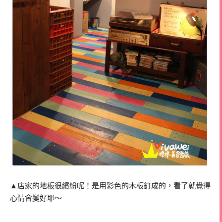
▲店家的地板很繽紛呢！是用彩色的木板釘成的，看了就覺得
心情會變好耶～