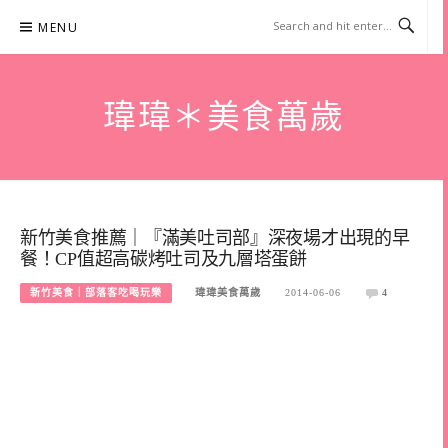
Skip
MENU
to
content
瑋瑋＊美食萬歲
新竹美食推薦｜『滿美吐司部』深夜場才出現的早
餐！CP值超高碳烤吐司及九層塔蛋餅
新竹美食｜部落客吃喝玩樂
瑋瑋美食萬歲
2014-06-06
4