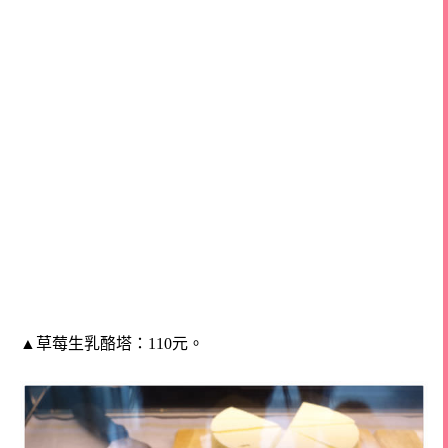
▲草莓生乳酪塔：110元。