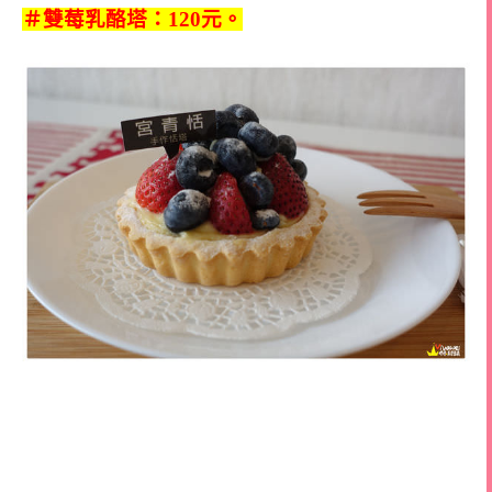
＃雙莓乳酪塔：120元。