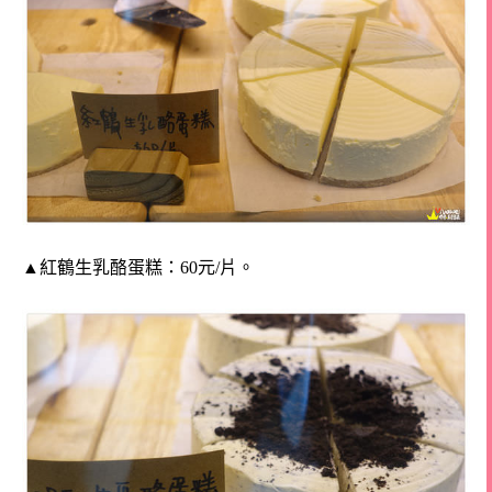
▲紅鶴生乳酪蛋糕：60元/片。