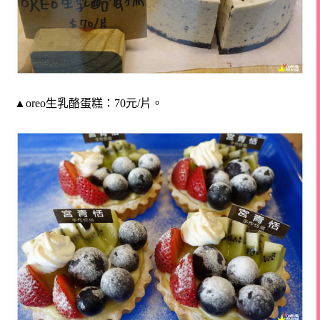
▲oreo生乳酪蛋糕：70元/片。