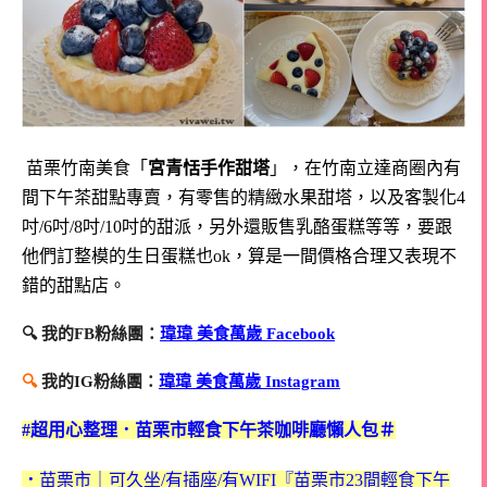
苗栗竹南美食「
宮青恬手作甜塔
」，在竹南立達商圈內有
間下午茶甜點專賣，有零售的精緻水果甜塔，以及客製化4
吋/6吋/8吋/10吋的甜派，另外還販售乳酪蛋糕等等，要跟
他們訂整模的生日蛋糕也ok，算是一間價格合理又表現不
錯的甜點店。
🔍 我的FB粉絲團：
瑋瑋 美食萬歲 Facebook
🔍
我的IG粉絲團：
瑋瑋 美食萬歲 Instagram
#超用心整理．苗栗市輕食下午茶咖啡廳懶人包＃
．
苗栗市｜可久坐/有插座/有WIFI『苗栗市23間輕食下午