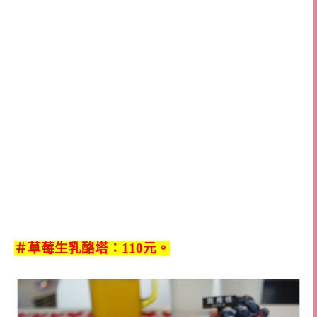
＃草莓生乳酪塔：110元。