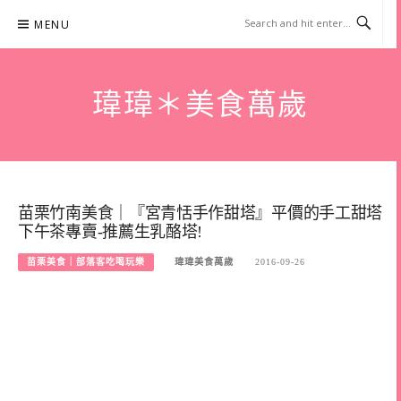
Skip
MENU
to
content
瑋瑋＊美食萬歲
苗栗竹南美食｜『宮青恬手作甜塔』平價的手工甜塔
下午茶專賣-推薦生乳酪塔!
苗栗美食｜部落客吃喝玩樂
瑋瑋美食萬歲
2016-09-26