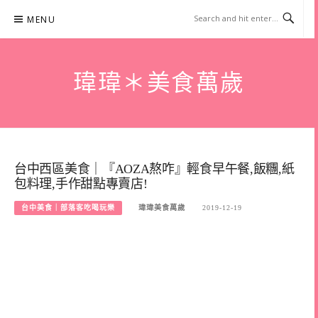
Skip
MENU
to
content
瑋瑋＊美食萬歲
台中西區美食｜『AOZA熬咋』輕食早午餐,飯糰,紙
包料理,手作甜點專賣店!
台中美食｜部落客吃喝玩樂
瑋瑋美食萬歲
2019-12-19