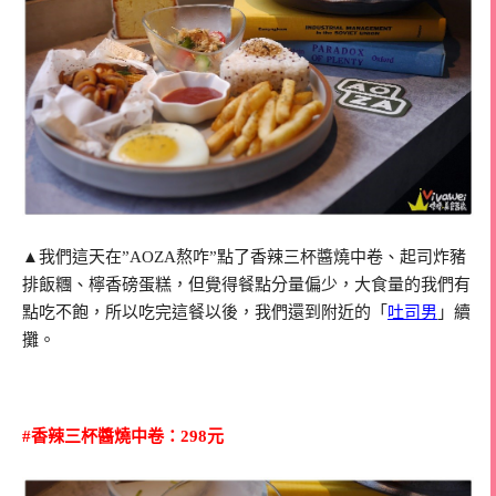
▲我們這天在”AOZA熬咋”點了香辣三杯醬燒中卷、起司炸豬
排飯糰、檸香磅蛋糕，但覺得餐點分量偏少，大食量的我們有
點吃不飽，所以吃完這餐以後，我們還到附近的「
吐司男
」續
攤。
#香辣三杯醬燒中卷：298元