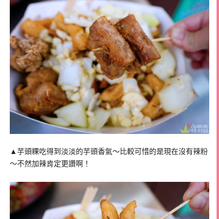
▲芋頭粿吃得到淡淡的芋頭香氣～比較可惜的是現在沒有辣粉
～不然加辣肯定更讚啊！