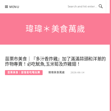
Skip
MENU
to
content
瑋瑋＊美食萬歲
苗栗市美食｜『多汁香炸雞』加了滿滿蒜頭和洋蔥的
炸物專賣！必吃魷魚,玉米筍及炸雞翅！
苗栗美食｜部落客吃喝玩樂
瑋瑋美食萬歲
2026-06-14