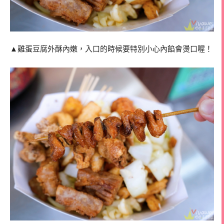
▲雞蛋豆腐外酥內嫩，入口的時候要特別小心內餡會燙口喔！