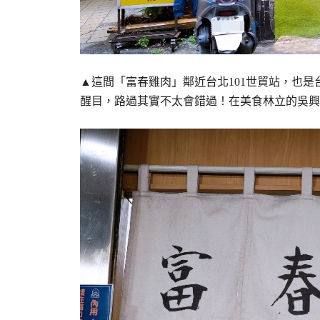
▲這間「富春雞肉」鄰近台北101世貿站，也
醒目，路過其實不太會錯過！在美食林立的吳興