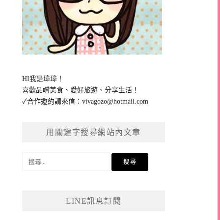
HI我是瑋瑋！
喜歡品嚐美食、愛好旅遊、分享生活！
✓合作邀約請來信：
vivagozo@hotmail.com
用關鍵字搜尋網站內文章
搜
尋
關
鍵
LINE訊息訂閱
字: