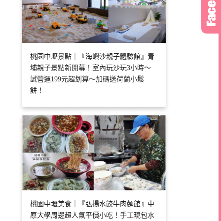
桃園中壢景點｜『海嶼沙親子體驗館』青
埔親子景點新開幕！室內玩沙玩3小時～
試營運199元超划算～加碼送荷蘭小鬆
餅！
桃園中壢美食｜『弘揚水餃牛肉麵館』中
原大學周邊超人氣平價小吃！手工現包水