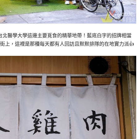
是台北醫學大學這邊主要覓食的精華地帶！藍底白字的招牌相當
街上，這裡是那種每天都有人回訪且默默排隊的在地實力派👍