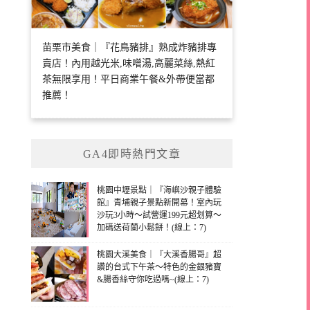
苗栗市美食｜『花鳥豬排』熟成炸豬排專
賣店！內用越光米,味噌湯,高麗菜絲,熱紅
茶無限享用！平日商業午餐&外帶便當都
推薦！
GA4即時熱門文章
桃園中壢景點｜『海嶼沙親子體驗
館』青埔親子景點新開幕！室內玩
沙玩3小時～試營運199元超划算～
加碼送荷蘭小鬆餅！(線上：7)
桃園大溪美食｜『大溪香腸哥』超
讚的台式下午茶～特色的金銀豬寶
&腸香絲守你吃過嗎~(線上：7)