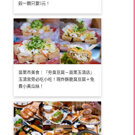
餃一顆只要5元！
苗栗市美食｜『夯臭豆腐－苗栗玉清店』
玉清宮旁必吃小吃！現炸酥脆臭豆腐＋免
費小黃瓜絲！