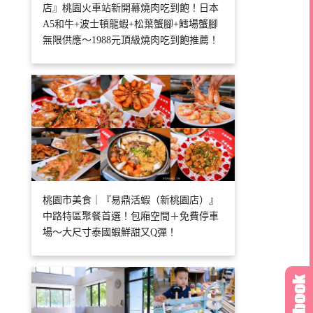
店』桃園火車站新開幕燒肉吃到飽！日本
A5和牛+波士頓龍蝦+松葉蟹腳+鱈場蟹腳
無限供應～1988元頂級燒肉吃到飽推薦！
桃園市美食｜『易鼎活蝦（新桃園店）』
中路特區聚餐首選！包廂空間＋免費停車
場～大尺寸泰國蝦鮮甜又Q彈！