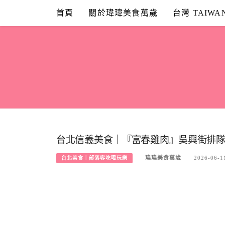
Skip
首頁
關於瑋瑋美食萬歲
台灣 TAIWA
to
content
台北信義美食｜『富春雞肉』吳興街排隊
瑋瑋美食萬歲
2026-06-1
台北美食｜部落客吃喝玩樂