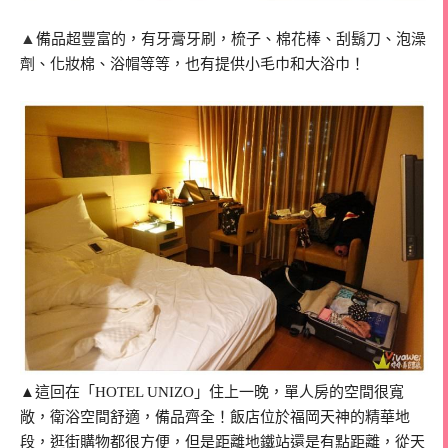
▲
備品超豐富的，有牙膏牙刷，梳子、棉花棒、刮鬍刀、泡澡
劑、化妝棉、浴帽等等，也有提供小毛巾和大浴巾！
▲這回在「HOTEL UNIZO」住上一晚，單人房的空間很寬
敞，衛浴空間舒適，備品齊全！飯店位於福岡天神的精華地
段，逛街購物都很方便，但是距離地鐵站還是有點距離，從天