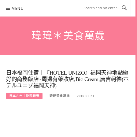
Skip
MENU
to
content
瑋瑋＊美食萬歲
日本福岡住宿｜『HOTEL UNIZO』福岡天神地點極
好的商務飯店~周邊有藥妝店,Bic Cream,唐吉軻德(ホ
テルユニゾ福岡天神)
日本九州｜吃喝玩樂
瑋瑋美食萬歲
2019-01-24