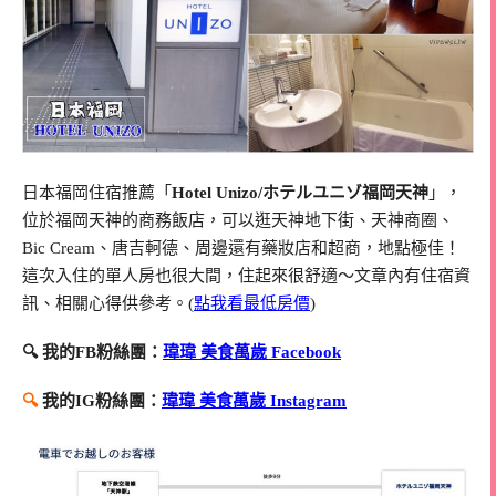
日本福岡住宿推薦「
Hotel Unizo/ホテルユニゾ福岡天神
」，
位於福岡天神的商務飯店，可以逛天神地下街、天神商圈、
Bic Cream、唐吉軻德、周邊還有藥妝店和超商，地點極佳！
這次入住的單人房也很大間，住起來很舒適～文章內有住宿資
訊、相關心得供參考。(
點我看最低房價
)
🔍 我的FB粉絲團：
瑋瑋 美食萬歲 Facebook
🔍
我的IG粉絲團：
瑋瑋 美食萬歲 Instagram