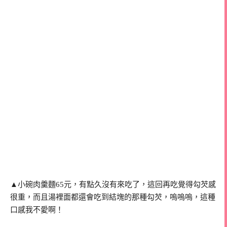
▲小碗肉羹麵65元，有點久沒有來吃了，這回再吃覺得勾芡感
很重，而且湯裡面都還會吃到結塊的那種勾芡，嗚嗚嗚，這種
口感我不愛啊！