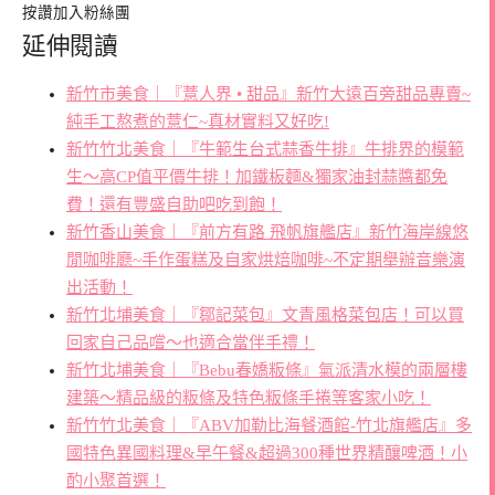
按讚加入粉絲團
延伸閱讀
新竹市美食｜『薏人界 • 甜品』新竹大遠百旁甜品專賣~
純手工熬煮的薏仁~真材實料又好吃!
新竹竹北美食｜『牛範生台式蒜香牛排』牛排界的模範
生～高CP值平價牛排！加鐵板麵&獨家油封蒜醬都免
費！還有豐盛自助吧吃到飽！
新竹香山美食｜『前方有路 飛帆旗艦店』新竹海岸線悠
閒咖啡廳~手作蛋糕及自家烘焙咖啡~不定期舉辦音樂演
出活動！
新竹北埔美食｜『鄒記菜包』文青風格菜包店！可以買
回家自己品嚐～也適合當伴手禮！
新竹北埔美食｜『Bebu春嬌粄條』氣派清水模的兩層樓
建築～精品級的粄條及特色粄條手捲等客家小吃！
新竹竹北美食｜『ABV加勒比海餐酒館-竹北旗艦店』多
國特色異國料理&早午餐&超過300種世界精釀啤酒！小
酌小聚首選！