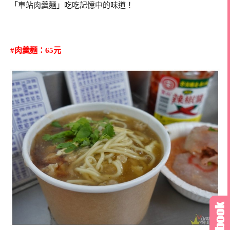
「車站肉羹麵」吃吃記憶中的味道！
#肉羹麵：65元