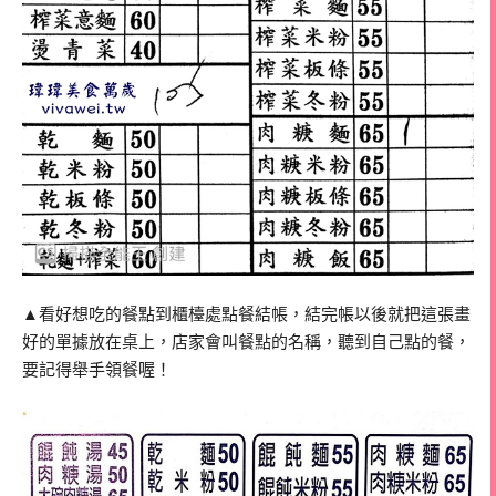
▲看好想吃的餐點到櫃檯處點餐結帳，結完帳以後就把這張畫
好的單據放在桌上，店家會叫餐點的名稱，聽到自己點的餐，
要記得舉手領餐喔！