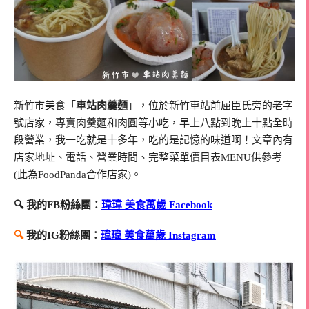
新竹市美食「
車站肉羹麵
」，位於新竹車站前屈臣氏旁的老字
號店家，專賣肉羹麵和肉圓等小吃，早上八點到晚上十點全時
段營業，我一吃就是十多年，吃的是記憶的味道啊！文章內有
店家地址、電話、營業時間、完整菜單價目表MENU供參考
(此為FoodPanda合作店家)。
🔍 我的FB粉絲團：
瑋瑋 美食萬歲 Facebook
🔍
我的IG粉絲團：
瑋瑋 美食萬歲 Instagram