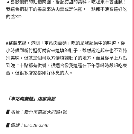
▲喜歡他們的紅糟肉圓，搭配甜甜的醬料，吃起來不會油膩！
我還會把剩下的醬拿來沾肉羹或是沾麵，一點都不浪費這好吃
的醬XD
#整體來說，這間「車站肉羹麵」吃的是我記憶中的味道，從
小時候到新竹逛街就會來這填飽肚子，雖然說吃起來也不到特
別美味，但就是個可以方便填飽肚子的地方，而且從早上八點
到晚上十點都有供餐，很適合像我這種在下午離峰時段想吃東
西，但很多店家都剛好休息的人。
「車站肉羹麵」店家資訊
▋
地址：
新竹市東區大同路4號
▋
電話：
03-528-2240