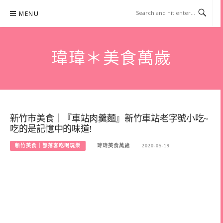
Skip
MENU
to
content
瑋瑋＊美食萬歲
新竹市美食｜『車站肉羹麵』新竹車站老字號小吃~
吃的是記憶中的味道!
新竹美食｜部落客吃喝玩樂
瑋瑋美食萬歲
2020-05-19