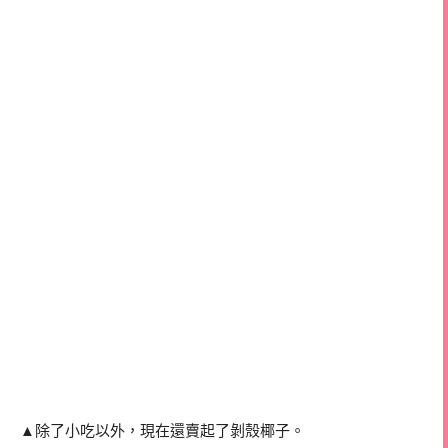
▲除了小吃以外，現在還賣起了剝殼椰子。