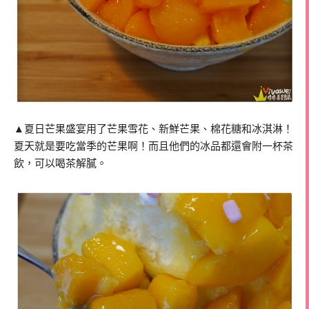
▲夏日芒果盛宴用了芒果雪花、新鮮芒果、棉花糖和冰淇淋！
夏天就是要吃當季的芒果啊！而且他們的冰品都還會附一杯茶
飲，可以喝茶解膩。