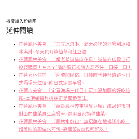
按讚加入粉絲團
延伸閱讀
花蓮鳳林美食｜『三立冰淇淋』夏天必吃的消暑剉冰和
冰淇淋~冬天也有燒仙草和紅豆湯!
花蓮鳳林美食｜『韓老爹誠信麻花捲』誠信商店需自行
投錢購買！ㄘㄨㄚˋ嘴的麻花捲讓人忍不住一口接一口！
花蓮秀林住宿｜『迎曦閣民宿』日據時代神社遺跡～日
式塌塌米住宿~附日式定食早餐~
花蓮市美食｜『定置漁場三代目』可加湯加麵的好吃拉
麵~本港蝦醬炸透抽更是驚艷美味!
花蓮鳳林美食｜『惠鈺鳳林停車場臭豆腐』統冠超市斜
對面的韭菜臭豆腐餐車~選用自家摘種韭菜~
花蓮鳳林美食｜『鳳林水煎包』無招牌在地排隊小吃！
超美味的現做水煎包~高麗菜&肉包都好吃！