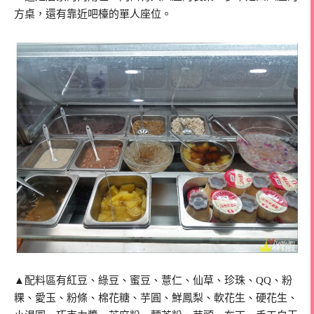
方桌，還有靠近吧檯的單人座位。
▲配料區有紅豆、綠豆、蜜豆、薏仁、仙草、珍珠、QQ、粉
粿、愛玉、粉條、棉花糖、芋圓、鮮鳳梨、軟花生、硬花生、