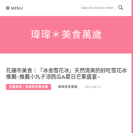
Skip
MENU
to
content
瑋瑋＊美食萬歲
花蓮市美食｜『冰舍雪花冰』天然清爽的好吃雪花冰
推薦~推薦小丸子涼西瓜&夏日芒果盛宴~
花蓮美食｜部落客吃喝玩樂
瑋瑋美食萬歲
2025-08-21