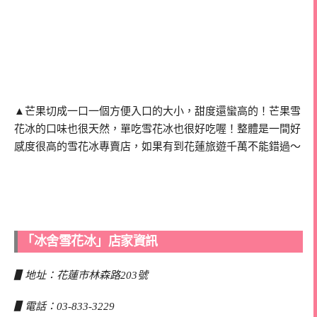
▲芒果切成一口一個方便入口的大小，甜度還蠻高的！芒果雪
花冰的口味也很天然，單吃雪花冰也很好吃喔！整體是一間好
感度很高的雪花冰專賣店，如果有到花蓮旅遊千萬不能錯過～
「冰舍雪花冰」店家資訊
▋地址：花蓮市林森路203號
▋電話：03-833-3229