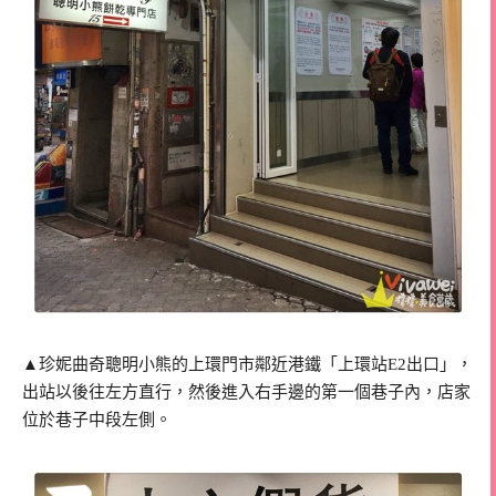
▲珍妮曲奇聰明小熊的上環門市鄰近港鐵「上環站E2出口」，
出站以後往左方直行，然後進入右手邊的第一個巷子內，店家
位於巷子中段左側。