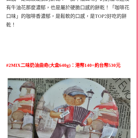
有牛油花那麼濃郁，也是屬於硬脆口感的餅乾！「咖啡花
口味」的咖啡香濃郁，是鬆軟的口感，是TOP2好吃的餅
乾！
#2MIX二味奶油曲奇(大盒640g)：港幣140=約台幣530元