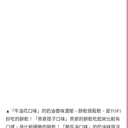
牛油花口味」的奶油香味濃郁、餅乾很鬆軟、是TOP1
▲「
好吃的餅乾！「燕麥提子口味」燕麥的餅乾吃起來比較有
口感，是比較硬脆的餅乾！「脆牛油口味」的奶油味道沒