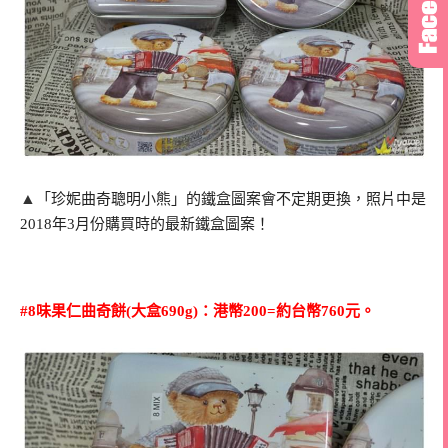
▲
「珍妮曲奇聰明小熊」的鐵盒圖案會不定期更換，照片中是
2018年3月份購買時的最新鐵盒圖案！
#8味果仁曲奇餅(大盒690g)：港幣200=約台幣760元。