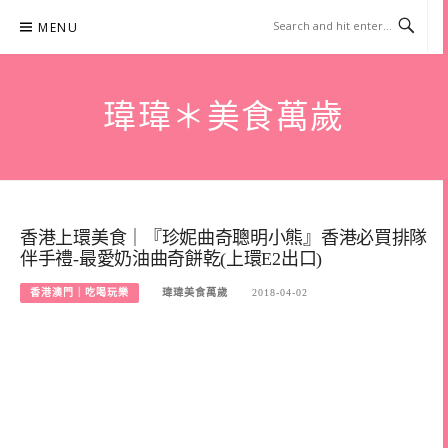
Skip
MENU
to
content
瑋瑋＊美食萬歲
香港上環美食｜『珍妮曲奇聰明小熊』香港必買排隊
伴手禮-最愛奶油曲奇餅乾(上環E2出口)
香港澳門｜吃喝玩樂
瑋瑋美食萬歲
2018-04-02