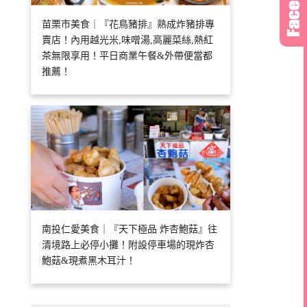
苗栗市美食｜『花鳥豬排』熟成炸豬排專
賣店！內用越光米,味噌湯,高麗菜絲,熱紅
茶無限享用！平日商業午餐&外帶便當都
推薦！
南投仁愛美食｜『天下極品 炸杏鮑菇』往
清境路上必停小攤！附設停車場的現炸杏
鮑菇&現煮黑木耳汁！