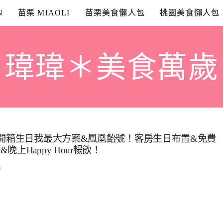
N
苗栗 MIAOLI
苗栗美食懶人包
桃園美食懶人包
瑋瑋＊美食萬歲
』開箱生日我最大方案&鳳凰飴號！客房生日布置&免費
Happy Hour暢飲！
1