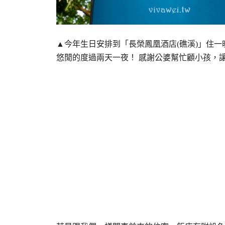
▲今年生日安排到「長榮鳳凰酒店(礁溪)」住
悠閒的度過兩天一夜！ 感謝公婆幫忙顧小孩，讓