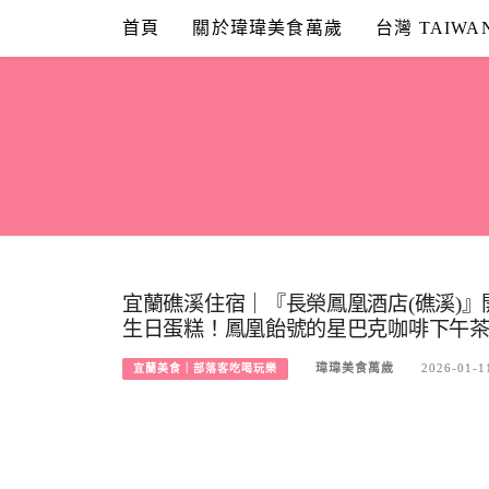
Skip
首頁
關於瑋瑋美食萬歲
台灣 TAIWA
to
content
宜蘭礁溪住宿｜『長榮鳳凰酒店(礁溪)
生日蛋糕！鳳凰飴號的星巴克咖啡下午茶&晚上
瑋瑋美食萬歲
2026-01-1
宜蘭美食｜部落客吃喝玩樂