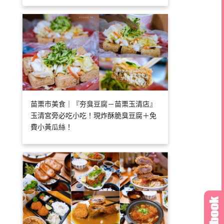
苗栗市美食｜『夯臭豆腐－苗栗玉清店』
玉清宮旁必吃小吃！現炸酥脆臭豆腐＋免
費小黃瓜絲！