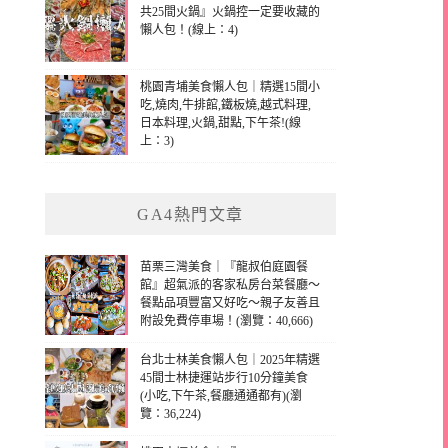
共25間火鍋』火鍋控一定要收藏的
懶人包！(線上：4)
桃園青埔美食懶人包｜精選15間小
吃,燒肉,牛排館,鐵板燒,越式料理,
日本料理,火鍋,甜點,下午茶!(線
上：3)
GA4熱門文章
苗栗三灣美食｜『龍叔伯庭園餐
館』超氣派的客家私房台菜餐廳～
餐點品項豐富又好吃～親子友善且
附設免費停車場！(瀏覽：40,666)
台北士林美食懶人包｜2025年精選
45間士林捷運站步行10分鐘美食
(小吃,下午茶,餐廳通通都有)(瀏
覽：36,224)