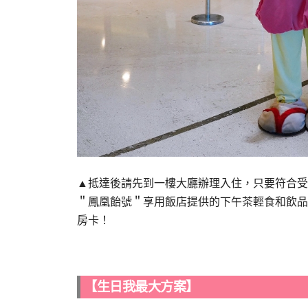
▲抵達後請先到一樓大廳辦理入住，只要符合受邀資
＂鳳凰飴號＂享用飯店提供的下午茶輕食和飲品
房卡！
【生日我最大方案】