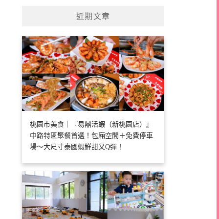
近期文章
桃園市美食｜『易鼎活蝦（新桃園店）』
中路特區聚餐首選！包廂空間＋免費停車
場～大尺寸泰國蝦鮮甜又Q彈！