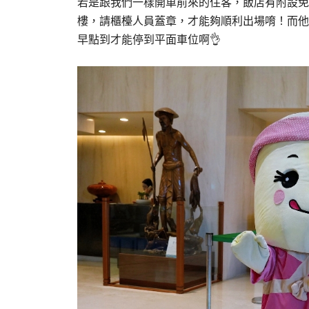
若是跟我們一樣開車前來的住客，飯店有附設免
樓，請櫃檯人員蓋章，才能夠順利出場唷！而他們
早點到才能停到平面車位啊👌