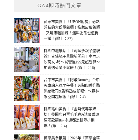
GA4即時熱門文章
苗栗市美食｜『UBON廚房』必點
超狂的大份量飯糰！推薦皮蛋飯糰
+叉燒飯糰加辣！滿料粥品也值得
一試！(線上：37)
桃園中壢景點｜『海嶼沙親子體驗
館』青埔親子景點新開幕！室內玩
沙玩3小時～試營運199元超划算～
加碼送荷蘭小鬆餅！(線上：16)
台中市美食｜『阿飛Brunch』台中
火車站人氣早午餐！必點肉醬乳酪
熱壓吐司&香料熟成咖哩牛～森林
系空間超療癒！(線上：4)
桃園龜山美食｜『金時代專業烘
培』整間店只賣毛毛蟲&法國香頌
這兩款麵包~永遠都是排隊排到
爆！(線上：4)
苗栗美食推薦｜2026年『苗栗全區