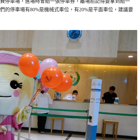
費停車場，進場時會給一張停車券，離場前記得要拿到給一
的停車場有80%是機械式車位，有20%是平面車位，建議要