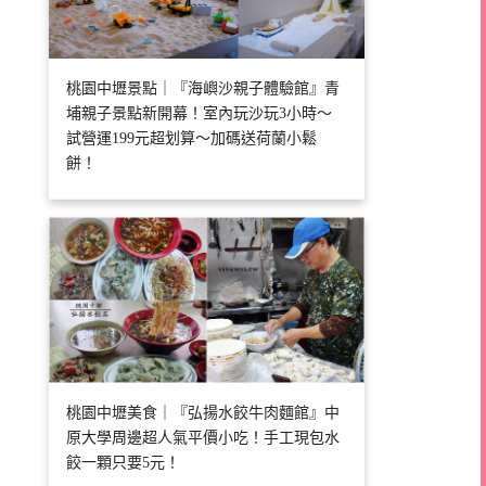
桃園中壢景點｜『海嶼沙親子體驗館』青
埔親子景點新開幕！室內玩沙玩3小時～
試營運199元超划算～加碼送荷蘭小鬆
餅！
桃園中壢美食｜『弘揚水餃牛肉麵館』中
原大學周邊超人氣平價小吃！手工現包水
餃一顆只要5元！