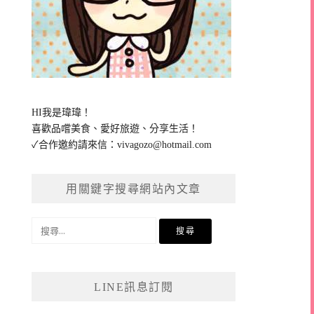
HI我是瑋瑋！
喜歡品嚐美食、愛好旅遊、分享生活！
✓合作邀約請來信：
vivagozo@hotmail.com
用關鍵字搜尋網站內文章
搜
尋
關
鍵
LINE訊息訂閱
字: