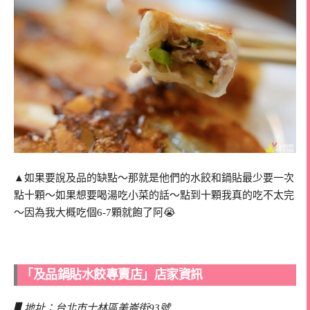
▲如果要說及品的缺點～那就是他們的水餃和鍋貼最少要一次
點十顆～如果想要喝湯吃小菜的話～點到十顆我真的吃不太完
～因為我大概吃個6-7顆就飽了阿😭
「及品鍋貼水餃專賣店」店家資訊
▋地址：台北市士林區美崙街93號