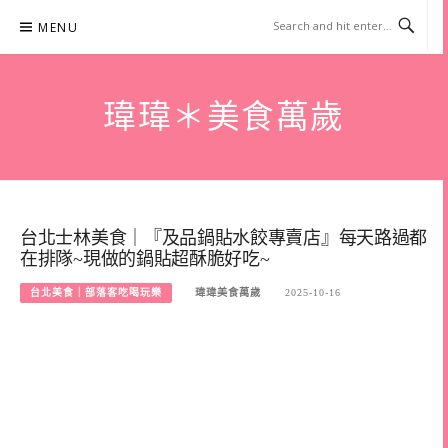
Skip
MENU
to
content
瑋瑋＊美食萬歲
台北士林美食｜『及品鍋貼水餃專賣店』每天路過都
在排隊~現做的鍋貼超酥脆好吃~
台北美食｜部落客吃喝玩樂
瑋瑋美食萬歲
2025-10-16