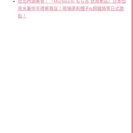
台北內湖美食｜『Mochikichi もち吉 台灣本店』日本仙
貝米菓伴手禮專賣店！現場還有糰子&銅鑼燒等日式甜
點！