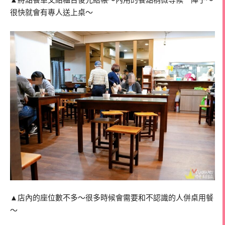
▲將點餐單交給櫃台後先結帳～內用的餐點稍微等候一陣子～
很快就會有專人送上桌～
▲店內的座位數不多～很多時候會需要和不認識的人併桌用餐
～