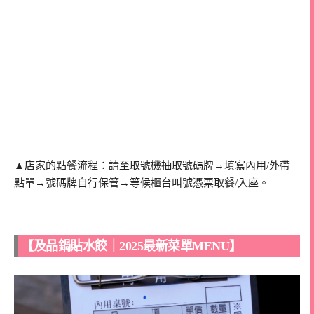
▲店家的點餐流程：請至取號機抽取號碼牌→填寫內用/外帶
點單→號碼牌自行保管→等候櫃台叫號憑票取餐/入座。
【及品鍋貼水餃｜2025最新菜單MENU】