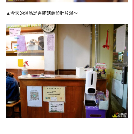
▲今天的湯品是杏鮑菇蘿蔔肚片湯～