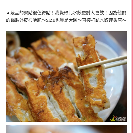
▲及品的鍋貼很值得點！我覺得比水餃更討人喜歡！因為他們
的鍋貼外皮很酥脆～SIZE也算是大顆～直接打趴水餃連鎖店～