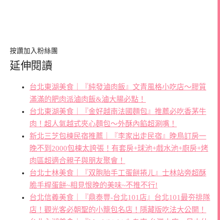
按讚加入粉絲團
延伸閱讀
台北東湖美食｜『純發滷肉飯』文青風格小吃店～膠質
滿滿的肥肉派滷肉飯&滷大腸必點！
台北東湖美食｜『金好越南法國麵包』推薦必吃香茅牛
肉！超人氣越式夾心麵包～外酥內餡超涮嘴！
新北三芝包棟民宿推薦｜『李家出走民宿』晚鳥訂房一
晚不到2000包棟太誇張！有套房+球池+戲水池+廚房+烤
肉區超適合親子與朋友聚會！
台北士林美食｜『双胞胎手工蛋餅捲ㄦ』士林站旁超酥
脆手桿蛋餅~相見恨晚的美味~不推不行!
台北信義美食｜『鼎泰豐-台北101店』台北101最夯排隊
店！觀光客必朝聖的小籠包名店！隱藏版吃法大公開！