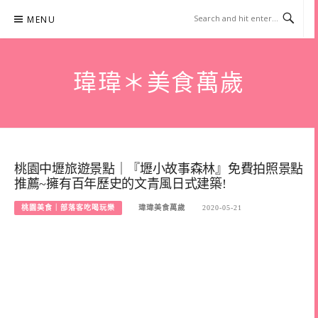
Skip
MENU
to
content
瑋瑋＊美食萬歲
桃園中壢旅遊景點｜『壢小故事森林』免費拍照景點
推薦~擁有百年歷史的文青風日式建築!
桃園美食｜部落客吃喝玩樂
瑋瑋美食萬歲
2020-05-21