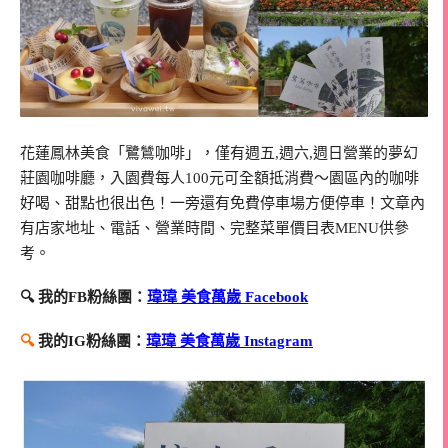
花蓮鳳林美食「鷺鷥咖啡」，僅有週五,週六,週日營業的夢幻
莊園咖啡廳，入園費每人100元可全額抵消費～園區內的咖啡
好喝、甜點也很出色！一旁還有免費停車場方便停車！文章內
有店家地址、電話、營業時間、完整菜單價目表MENU供參
考。
🔍 我的FB粉絲團：
瑋瑋 美食萬歲 Facebook
🔍
我的IG粉絲團：
瑋瑋 美食萬歲 Instagram