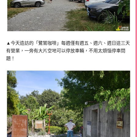
▲今天造訪的「鷺鷥咖啡」每週僅有週五、週六、週日這三天
有營業，一旁有大片空地可以停放車輛，不用太煩惱停車問
題！