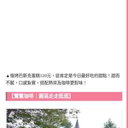
▲慢烤巴斯克蛋糕120元，這肯定是今日最好吃的甜點！甜而
不膩，口感紮實，搭配熱茶及咖啡更對味！
【鷺鷥咖啡｜園區走走逛逛】