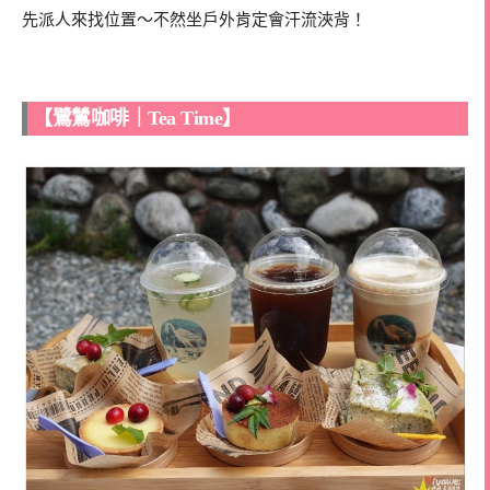
先派人來找位置～不然坐戶外肯定會汗流浹背！
【鷺鷥咖啡｜Tea Time】