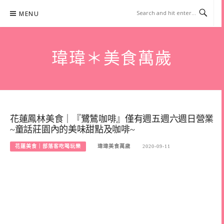
Skip
MENU
to
content
瑋瑋＊美食萬歲
花蓮鳳林美食｜『鷺鷥咖啡』僅有週五週六週日營業
~童話莊園內的美味甜點及咖啡~
花蓮美食｜部落客吃喝玩樂
瑋瑋美食萬歲
2020-09-11